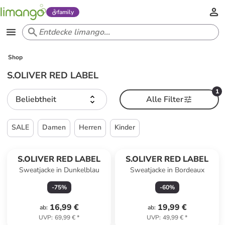
family
Shop
S.OLIVER RED LABEL
1
Beliebtheit
Alle Filter
SALE
Damen
Herren
Kinder
S.OLIVER RED LABEL
S.OLIVER RED LABEL
Sweatjacke in Dunkelblau
Sweatjacke in Bordeaux
-
75
%
-
60
%
16,99 €
19,99 €
ab
:
ab
:
UVP
:
69,99 €
*
UVP
:
49,99 €
*