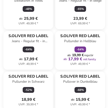
Sweatshirt in Weiß
Jeans - Regular fit - in Beige
-
48
%
-
65
%
25,99 €
23,99 €
ab
:
UVP
:
49,99 €
*
UVP
:
69,99 €
*
family
rabatt
S.OLIVER RED LABEL
S.OLIVER RED LABEL
Jeans - Regular fit - in
Pullunder in Hellblau
Dunkelgrün
-
64
%
-
64
%
19,99 €
ab
:
regulär
17,99 €
17,99 €
ab
:
ab
:
mit family
UVP
:
49,99 €
*
UVP
:
49,99 €
*
S.OLIVER RED LABEL
S.OLIVER RED LABEL
Pullunder in Schwarz
Pullover in Dunkelblau
-
52
%
-
68
%
18,99 €
15,99 €
ab
:
UVP
:
39,99 €
*
UVP
:
49,99 €
*