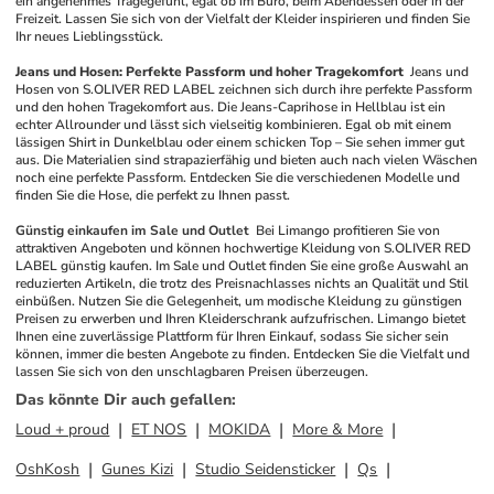
ein angenehmes Tragegefühl, egal ob im Büro, beim Abendessen oder in der 
Freizeit. Lassen Sie sich von der Vielfalt der Kleider inspirieren und finden Sie 
Ihr neues Lieblingsstück.
Jeans und Hosen: Perfekte Passform und hoher Tragekomfort
Jeans und 
Hosen von S.OLIVER RED LABEL zeichnen sich durch ihre perfekte Passform 
und den hohen Tragekomfort aus. Die Jeans-Caprihose in Hellblau ist ein 
echter Allrounder und lässt sich vielseitig kombinieren. Egal ob mit einem 
lässigen Shirt in Dunkelblau oder einem schicken Top – Sie sehen immer gut 
aus. Die Materialien sind strapazierfähig und bieten auch nach vielen Wäschen 
noch eine perfekte Passform. Entdecken Sie die verschiedenen Modelle und 
finden Sie die Hose, die perfekt zu Ihnen passt.
Günstig einkaufen im Sale und Outlet
Bei Limango profitieren Sie von 
attraktiven Angeboten und können hochwertige Kleidung von S.OLIVER RED 
LABEL günstig kaufen. Im Sale und Outlet finden Sie eine große Auswahl an 
reduzierten Artikeln, die trotz des Preisnachlasses nichts an Qualität und Stil 
einbüßen. Nutzen Sie die Gelegenheit, um modische Kleidung zu günstigen 
Preisen zu erwerben und Ihren Kleiderschrank aufzufrischen. Limango bietet 
Ihnen eine zuverlässige Plattform für Ihren Einkauf, sodass Sie sicher sein 
können, immer die besten Angebote zu finden. Entdecken Sie die Vielfalt und 
lassen Sie sich von den unschlagbaren Preisen überzeugen.
Das könnte Dir auch gefallen
:
Loud + proud
ET NOS
MOKIDA
More & More
OshKosh
Gunes Kizi
Studio Seidensticker
Qs