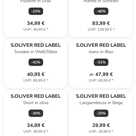
Pullover in Grau
Mantel in Schwarz
-
23
%
-
40
%
34,99 €
83,99 €
UVP
:
45,99 €
*
UVP
:
139,99 €
*
S.OLIVER RED LABEL
S.OLIVER RED LABEL
Sneaker in Weiß/Silber
Jeans in Blau
-
41
%
-
31
%
40,95 €
47,99 €
ab
:
UVP
:
69,95 €
*
UVP
:
69,99 €
*
S.OLIVER RED LABEL
S.OLIVER RED LABEL
Short in olive
Langarmbluse in Beige
-
30
%
-
25
%
34,99 €
29,99 €
UVP
:
49,99 €
*
UVP
:
39,99 €
*