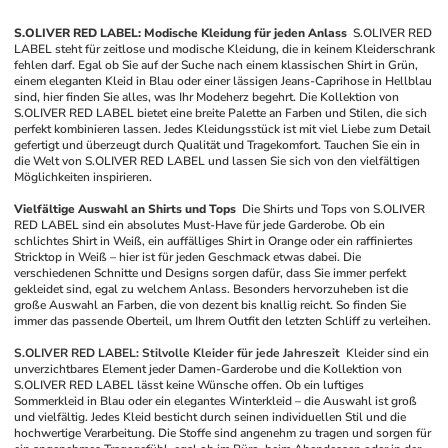
S.OLIVER RED LABEL: Modische Kleidung für jeden Anlass
S.OLIVER RED 
LABEL steht für zeitlose und modische Kleidung, die in keinem Kleiderschrank 
fehlen darf. Egal ob Sie auf der Suche nach einem klassischen Shirt in Grün, 
einem eleganten Kleid in Blau oder einer lässigen Jeans-Caprihose in Hellblau 
sind, hier finden Sie alles, was Ihr Modeherz begehrt. Die Kollektion von 
S.OLIVER RED LABEL bietet eine breite Palette an Farben und Stilen, die sich 
perfekt kombinieren lassen. Jedes Kleidungsstück ist mit viel Liebe zum Detail 
gefertigt und überzeugt durch Qualität und Tragekomfort. Tauchen Sie ein in 
die Welt von S.OLIVER RED LABEL und lassen Sie sich von den vielfältigen 
Möglichkeiten inspirieren.
Vielfältige Auswahl an Shirts und Tops
Die Shirts und Tops von S.OLIVER 
RED LABEL sind ein absolutes Must-Have für jede Garderobe. Ob ein 
schlichtes Shirt in Weiß, ein auffälliges Shirt in Orange oder ein raffiniertes 
Stricktop in Weiß – hier ist für jeden Geschmack etwas dabei. Die 
verschiedenen Schnitte und Designs sorgen dafür, dass Sie immer perfekt 
gekleidet sind, egal zu welchem Anlass. Besonders hervorzuheben ist die 
große Auswahl an Farben, die von dezent bis knallig reicht. So finden Sie 
immer das passende Oberteil, um Ihrem Outfit den letzten Schliff zu verleihen.
S.OLIVER RED LABEL: Stilvolle Kleider für jede Jahreszeit
Kleider sind ein 
unverzichtbares Element jeder Damen-Garderobe und die Kollektion von 
S.OLIVER RED LABEL lässt keine Wünsche offen. Ob ein luftiges 
Sommerkleid in Blau oder ein elegantes Winterkleid – die Auswahl ist groß 
und vielfältig. Jedes Kleid besticht durch seinen individuellen Stil und die 
hochwertige Verarbeitung. Die Stoffe sind angenehm zu tragen und sorgen für 