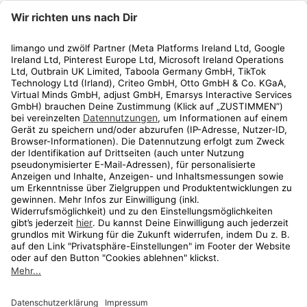
limango
Rechtliches
Kundenservice
Shop
Aktionen
Travel