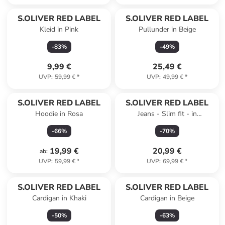
S.OLIVER RED LABEL
S.OLIVER RED LABEL
Kleid in Pink
Pullunder in Beige
-
83
%
-
49
%
9,99 €
25,49 €
UVP
:
59,99 €
*
UVP
:
49,99 €
*
S.OLIVER RED LABEL
S.OLIVER RED LABEL
Hoodie in Rosa
Jeans - Slim fit - in
Dunkelblau
-
66
%
-
70
%
19,99 €
20,99 €
ab
:
UVP
:
59,99 €
*
UVP
:
69,99 €
*
S.OLIVER RED LABEL
S.OLIVER RED LABEL
Cardigan in Khaki
Cardigan in Beige
-
50
%
-
63
%