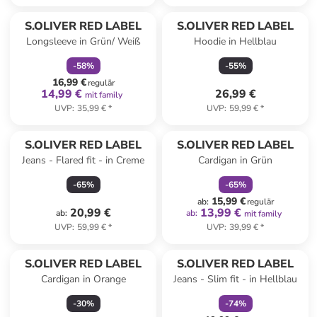
family
rabatt
S.OLIVER RED LABEL
S.OLIVER RED LABEL
Longsleeve in Grün/ Weiß
Hoodie in Hellblau
-
58
%
-
55
%
16,99 €
regulär
14,99 €
26,99 €
mit family
UVP
:
35,99 €
*
UVP
:
59,99 €
*
family
rabatt
S.OLIVER RED LABEL
S.OLIVER RED LABEL
Jeans - Flared fit - in Creme
Cardigan in Grün
-
65
%
-
65
%
15,99 €
ab
:
regulär
20,99 €
13,99 €
ab
:
ab
:
mit family
UVP
:
59,99 €
*
UVP
:
39,99 €
*
family
rabatt
S.OLIVER RED LABEL
S.OLIVER RED LABEL
Cardigan in Orange
Jeans - Slim fit - in Hellblau
-
30
%
-
74
%