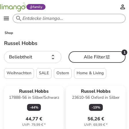
family
Shop
Russel Hobbs
1
Beliebtheit
Alle Filter
Weihnachten
SALE
Ostern
Home & Living
Russel Hobbs
Russel Hobbs
17888-56 in Silber/Schwarz
23610-56 Oxford in Silber
-
44
%
-
19
%
44,77 €
56,26 €
UVP
:
79,99 €
*
UVP
:
69,99 €
*