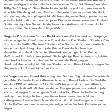
beginnt mit dem richtigen Besteck. Russel Hobbs bietet Ihnen eine Auswahl 
an hochwertigen Edelstahl-Besteck-Sets wie das 24tlg. Set "Verona" und das 
16tlg. Set "Cologne". Diese Bestecke sind nicht nur praktisch, sondern auch 
ein echter Blickfang auf Ihrem Esstisch. Hergestellt aus robustem Edelstahl, 
sind sie langlebig und pflegeleicht. Mit ihrem eleganten Design passen sie zu 
jeder Tischdekoration und machen jedes Dinner zu einem besonderen Erlebnis. 
Ob für den täglichen Gebrauch oder besondere Anlässe, mit Russel Hobbs 
Besteck treffen Sie immer die richtige Wahl.
Elegante Ofenformen für Ihre Backkreationen
Backen wird zum Vergnügen 
mit den eleganten Ofenformen von Russel Hobbs. Die Ofenform "Opulence" in 
Gold und die Muffin-Ofenform "Opulence" in Gold sind nicht nur praktisch, 
sondern auch ein Hingucker in jeder Küche. Dank der hochwertigen 
Materialien und der durchdachten Konstruktion gelingen Ihnen Kuchen, 
Muffins und Aufläufe immer perfekt. Die langlebige Beschichtung sorgt dafür, 
dass Ihre Backwaren nicht haften bleiben und die Reinigung im 
Handumdrehen erledigt ist. Mit den Ofenformen von Russel Hobbs bringen Sie 
Eleganz und Funktionalität in Ihre Küche.
Kaffeegenuss mit Russel Hobbs
Beginnen Sie Ihren Tag mit einer Tasse frisch 
gebrühten Kaffee dank der Kaffeemaschinen von Russel Hobbs. Die Modelle 
wie die 24991-70 Adventure 1 l in Silber/Schwarz sind nicht nur effizient, 
sondern auch stilvoll. Mit ihren modernen Designs passen sie perfekt in jede 
Küche und sorgen für einen guten Start in den Tag. Die einfache Bedienung 
und die zuverlässige Technik garantieren Ihnen immer den perfekten 
Kaffeegenuss. Lassen Sie sich von der Qualität und dem Design der Russel 
Hobbs Kaffeemaschinen überzeugen und genießen Sie Ihren Kaffee in vollen 
Zügen.