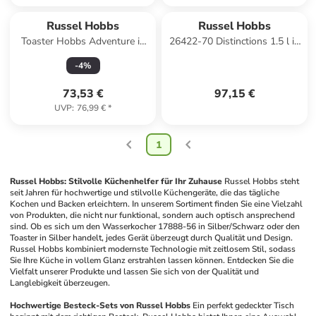
Russel Hobbs
Russel Hobbs
Toaster Hobbs Adventure in
26422-70 Distinctions 1.5 l in
Silber
Silber
-
4
%
73,53 €
97,15 €
UVP
:
76,99 €
*
1
Russel Hobbs: Stilvolle Küchenhelfer für Ihr Zuhause
Russel Hobbs steht 
seit Jahren für hochwertige und stilvolle Küchengeräte, die das tägliche 
Kochen und Backen erleichtern. In unserem Sortiment finden Sie eine Vielzahl 
von Produkten, die nicht nur funktional, sondern auch optisch ansprechend 
sind. Ob es sich um den Wasserkocher 17888-56 in Silber/Schwarz oder den 
Toaster in Silber handelt, jedes Gerät überzeugt durch Qualität und Design. 
Russel Hobbs kombiniert modernste Technologie mit zeitlosem Stil, sodass 
Sie Ihre Küche in vollem Glanz erstrahlen lassen können. Entdecken Sie die 
Vielfalt unserer Produkte und lassen Sie sich von der Qualität und 
Langlebigkeit überzeugen.
Hochwertige Besteck-Sets von Russel Hobbs
Ein perfekt gedeckter Tisch 