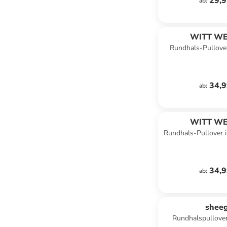
29,9
ab
:
WITT WE
Rundhals-Pullover
ecru-gemu
34,9
ab
:
WITT WE
Rundhals-Pullover i
gemust
34,9
ab
:
shee
Rundhalspullover