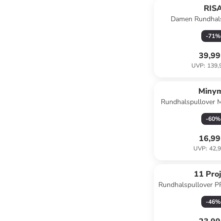
RIS
Damen Rundhals
Apriko
-
71
%
39,99
UVP
:
139,
Miny
Rundhalspullover M
Lila
-
60
%
16,99
UVP
:
42,9
11 Proj
Rundhalspullover PR
-
46
%