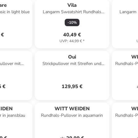
are
Vila
ic in light blue
Langarm Sweatshirt Rundhals
Langarm 
Stickerei Stilvoll in Rot
Stickerei 
-
10
%
 €
40,49 €
UVP
:
44,99 €
*
Oui
WI
ullover mit
Strickpullover mit Streifen und
Rundhals-Pu
teel Grey
Rundhals in White Blue
5 €
129,95 €
IDEN
WITT WEIDEN
WI
 in jeansblau
Rundhals-Pullover in aquamarin
Rundhals-P