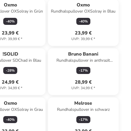
Oxmo
Oxmo
lover OXSolray in Grün
Rundhalspullover OXSolray in Blau
-
40
%
-
40
%
23,99 €
23,99 €
UVP
:
39,99 €
*
UVP
:
39,99 €
*
!SOLID
Bruno Banani
llover SDChad in Blau
Rundhalspullover in anthrazit
meliert
-
28
%
-
17
%
24,99 €
28,99 €
UVP
:
34,99 €
*
UVP
:
34,99 €
*
Oxmo
Melrose
lover OXSolray in Grau
Rundhalspullover in schwarz
-
40
%
-
17
%