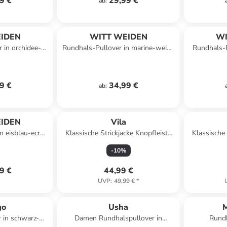
9 €
29,99 €
ab
:
IDEN
WITT WEIDEN
WI
 in orchidee-
Rundhals-Pullover in marine-weiß-
Rundhals-P
stert
geringelt
w
9 €
34,99 €
ab
:
IDEN
Vila
n eisblau-ecru-
Klassische Strickjacke Knopfleiste
Klassische 
ert
Rundhals in Creme
Run
-
10
%
9 €
44,99 €
UVP
:
49,99 €
*
go
Usha
M
 in schwarz-
Damen Rundhalspullover in
Rundh