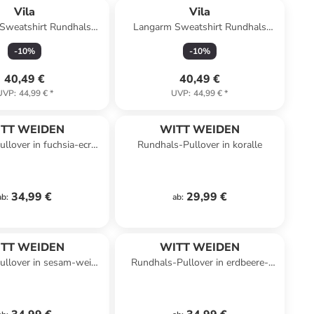
Vila
Vila
Sweatshirt Rundhals
Langarm Sweatshirt Rundhals
Stilvoll in Kaba-Braun
Stickerei Stilvoll in Schwarz
-
10
%
-
10
%
40,49 €
40,49 €
UVP
:
44,99 €
*
UVP
:
44,99 €
*
TT WEIDEN
WITT WEIDEN
llover in fuchsia-ecru-
Rundhals-Pullover in koralle
geringelt
34,99 €
29,99 €
ab
:
ab
:
TT WEIDEN
WITT WEIDEN
ullover in sesam-weiß-
Rundhals-Pullover in erdbeere-
geringelt
weiß-geringelt