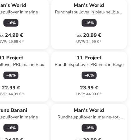
an's World
Man's World
spullover in marine
Rundhalspullover in blau-hellblau-
grau
-
16
%
-
16
%
24,99 €
20,99 €
ab
:
ab
:
UVP
:
29,99 €
*
UVP
:
24,99 €
*
11 Project
11 Project
llover PRJamal in Blau
Rundhalspullover PRJamal in Beige
-
48
%
-
46
%
22,99 €
23,99 €
UVP
:
44,99 €
*
UVP
:
44,99 €
*
runo Banani
Man's World
spullover in marine
Rundhalspullover in marine-rot-
weiß
-
16
%
-
16
%