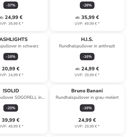
-
37
%
-
28
%
24,99 €
35,99 €
ab
:
ab
:
UVP
:
39,99 €
*
UVP
:
49,99 €
*
LASHLIGHTS
H.I.S.
pullover in schwarz
Rundhalspullover in anthrazit
-
16
%
-
16
%
20,99 €
24,99 €
ab
:
UVP
:
24,99 €
*
UVP
:
29,99 €
*
!SOLID
Bruno Banani
ullover SDGORELL in
Rundhalspullover in grau-meliert
Grau
-
20
%
-
16
%
39,99 €
24,99 €
UVP
:
49,99 €
*
UVP
:
29,99 €
*