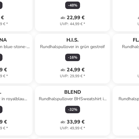
rz
-
48
%
 €
22,99 €
ab
:
9 €
*
UVP
:
44,99 €
*
ONA
H.I.S.
F
in blue-stone-
Rundhalspullover in grün gestreif
Rundhals
ed
-
16
%
9 €
24,99 €
ab
:
9 €
*
UVP
:
29,99 €
*
.
BLEND
 in royalblau
Rundhalspullover BHSweatshirt in
Rundhalsp
if
Schwarz
-
32
%
9 €
33,99 €
ab
:
9 €
*
UVP
:
49,99 €
*