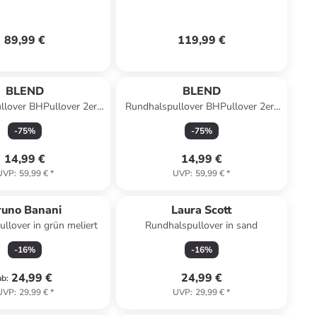
anärmeln in Navy
Raglanärmeln in Navy Print
89,99 €
119,99 €
BLEND
BLEND
llover BHPullover 2er-
Rundhalspullover BHPullover 2er-
ack in Braun
Pack in Blau
-
75
%
-
75
%
14,99 €
14,99 €
UVP
:
59,99 €
*
UVP
:
59,99 €
*
runo Banani
Laura Scott
llover in grün meliert
Rundhalspullover in sand
-
16
%
-
16
%
24,99 €
24,99 €
ab
:
UVP
:
29,99 €
*
UVP
:
29,99 €
*