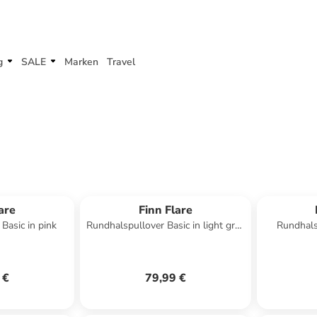
g
SALE
Marken
Travel
are
Finn Flare
Basic in pink
Rundhalspullover Basic in light grey
Rundhals
melange
 €
79,99 €