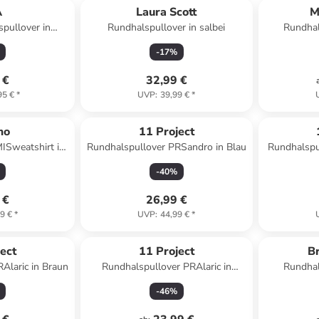
A
Laura Scott
M
pullover in
Rundhalspullover in salbei
Rundhal
se
-
17
%
 €
32,99 €
95 €
*
UVP
:
39,99 €
*
mo
11 Project
ISweatshirt in
Rundhalspullover PRSandro in Blau
Rundhalspu
-
40
%
 €
26,99 €
9 €
*
UVP
:
44,99 €
*
ect
11 Project
B
Alaric in Braun
Rundhalspullover PRAlaric in
Rundhal
Schwarz
-
46
%