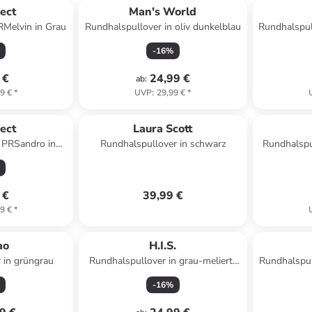
ect
Man's World
RMelvin in Grau
Rundhalspullover in oliv dunkelblau
Rundhalspul
-
16
%
 €
24,99 €
ab
:
9 €
*
UVP
:
29,99 €
*
ect
Laura Scott
 PRSandro in
Rundhalspullover in schwarz
Rundhalspu
rz
 €
39,99 €
9 €
*
ao
H.I.S.
 in grüngrau
Rundhalspullover in grau-meliert-
Rundhalspul
gestreift
-
16
%