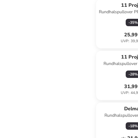
11 Proj
Rundhalspullover P
-
35
%
25,99
UVP
:
39,9
11 Proj
Rundhalspullover
Schwa
-
28
%
31,99
UVP
:
44,9
Delm
Rundhalspullover
-
18
%