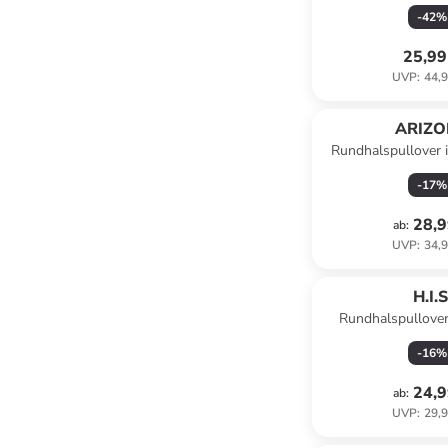
Schwa
-
42
%
25,99
UVP
:
44,9
ARIZ
Rundhalspullover 
wash
-
17
%
28,9
ab
:
UVP
:
34,9
H.I.S
Rundhalspullover
gestre
-
16
%
24,9
ab
:
UVP
:
29,9