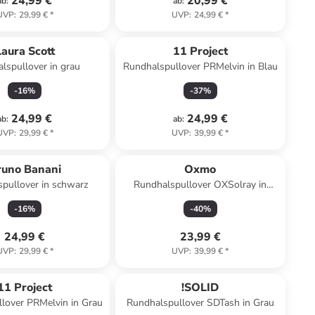
24,99 €
20,99 €
ab
:
ab
:
UVP
:
29,99 €
*
UVP
:
24,99 €
*
Laura Scott
11 Project
lspullover in grau
Rundhalspullover PRMelvin in Blau
-
16
%
-
37
%
24,99 €
24,99 €
ab
:
ab
:
UVP
:
29,99 €
*
UVP
:
39,99 €
*
runo Banani
Oxmo
pullover in schwarz
Rundhalspullover OXSolray in
Beige
-
16
%
-
40
%
24,99 €
23,99 €
UVP
:
29,99 €
*
UVP
:
39,99 €
*
11 Project
!SOLID
lover PRMelvin in Grau
Rundhalspullover SDTash in Grau