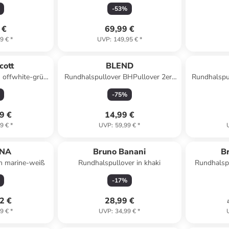
ert
Beerenrot
Ragl
-
53
%
 €
69,99 €
9 €
*
UVP
:
149,95 €
*
cott
BLEND
n offwhite-grün
Rundhalspullover BHPullover 2er-
Rundhalspu
ft
Pack in Grün
P
-
75
%
9 €
14,99 €
9 €
*
UVP
:
59,99 €
*
ONA
Bruno Banani
B
in marine-weiß
Rundhalspullover in khaki
Rundhalspu
-
17
%
2 €
28,99 €
9 €
*
UVP
:
34,99 €
*