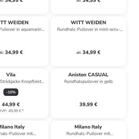
34,99 €
34,99 €
ab
:
ab
:
TT WEIDEN
WITT WEIDEN
ullover in aquamarin-
Rundhals-Pullover in mint-ecru-
eiß-geringelt
gemustert
34,99 €
34,99 €
ab
:
ab
:
Vila
Aniston CASUAL
Strickjacke Knopfleiste
Rundhalspullover in gelb
dhals in Braun
-
10
%
44,99 €
39,99 €
UVP
:
49,99 €
*
ilano Italy
Milano Italy
als-Pullover mit
Rundhals-Pullover mit