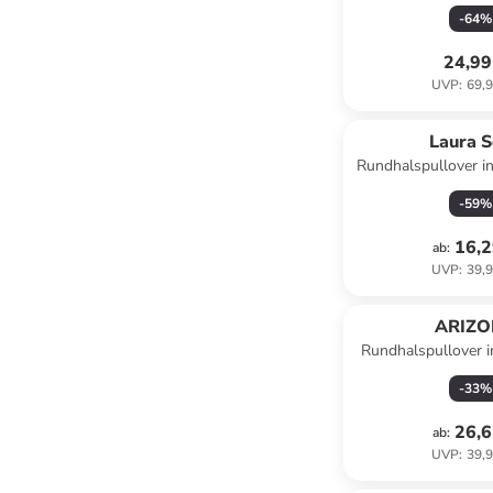
gemust
-
64
%
24,99
UVP
:
69,9
Laura S
Rundhalspullover i
gestrei
-
59
%
16,2
ab
:
UVP
:
39,9
ARIZ
Rundhalspullover 
-
33
%
26,6
ab
:
UVP
:
39,9