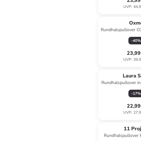
23,99
UVP
:
44,9
Oxm
Rundhalspullover O
-
40
%
23,99
UVP
:
39,9
Laura S
Rundhalspullover in
-
17
%
22,99
UVP
:
27,9
11 Proj
Rundhalspullover 