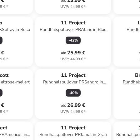
 €
23,99 €
ab
:
9 €
*
UVP
:
44,99 €
*
o
11 Project
XSolray in Rosa
Rundhalspullover PRAlaric in Blau
Rundha
-
42
%
 €
25,99 €
ab
:
9 €
*
UVP
:
44,99 €
*
cott
11 Project
B
 altrose-meliert
Rundhalspullover PRSandro in
Rundhals
Grau
-
40
%
 €
26,99 €
ab
:
9 €
*
UVP
:
44,99 €
*
ect
11 Project
PRAmericus in
Rundhalspullover PRJamal in Grau
Rundhalspul