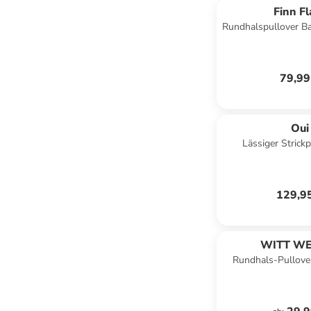
Finn Fl
Rundhalspullover Bas
79,99
Oui
Lässiger Strickp
Rundhals in S
129,9
WITT WE
Rundhals-Pullover