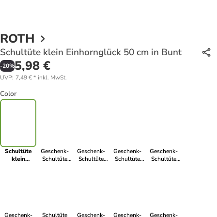
ROTH
Schultüte klein Einhornglück 50 cm in Bunt
5,98 €
-
20
%
UVP
:
7,49 €
*
inkl. MwSt.
Color
Schultüte
Geschenk-
Geschenk-
Geschenk-
Geschenk-
klein
Schultüte
Schultüte
Schultüte
Schultüte
Einhornglück
klein
klein Paw
klein
klein Reh 50
50 cm in
Schulfreunde
Patrol 50 cm
Lokomotive
cm in Bunt
Bunt
50 cm in Bunt
in Bunt
50 cm in Bunt
Geschenk-
Schultüte
Geschenk-
Geschenk-
Geschenk-