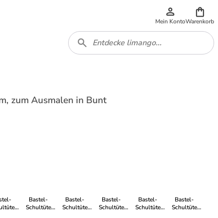
Mein Konto
Warenkorb
cm, zum Ausmalen in Bunt
stel-
Bastel-
Bastel-
Bastel-
Bastel-
Bastel-
ultüte
Schultüte
Schultüte
Schultüte
Schultüte
Schultüte
rün 85
groß grün 85
zitronengelb
groß weiß 85
groß weiß
groß weiß 85