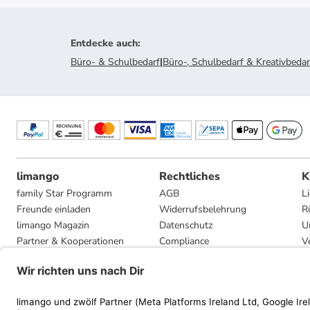
Entdecke auch
:
Büro- & Schulbedarf
|
Büro-, Schulbedarf & Kreativbedar
limango
Rechtliches
K
family Star Programm
AGB
L
Freunde einladen
Widerrufsbelehrung
R
limango Magazin
Datenschutz
U
Partner & Kooperationen
Compliance
V
Jobs
Impressum
G
Presse
Privatsphäre-Einstellungen
Mediadaten
Geschenkgutscheinbedingungen