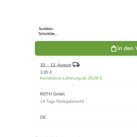
85 cm, zum
cm, farbiger
cm, farbiger
cm, farbiger
Ausmalen in
Tüllverschluss
Tüllverschluss
Tüllverschluss
Tüllve
Bunt
in Rosa
in Gelb
in Rot
in
Scribble-
Schultüte
Einhorn 85
cm, zum
In den
Ausmalen in
Bunt
10. - 13. August
3,95 €
Kostenlose Lieferung ab 30,00 €
ROTH Gmbh
14 Tage Rückgaberecht
DE