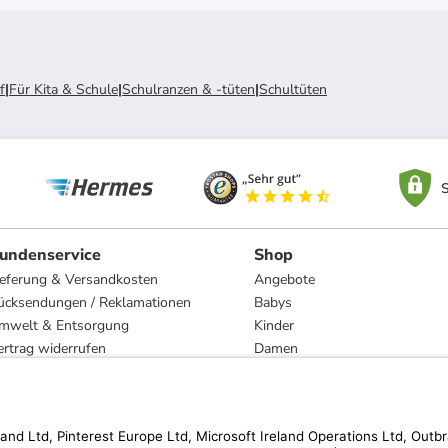
f
|
Für Kita & Schule
|
Schulranzen & -tüten
|
Schultüten
S
undenservice
Shop
ieferung & Versandkosten
Angebote
ücksendungen / Reklamationen
Babys
mwelt & Entsorgung
Kinder
ertrag widerrufen
Damen
esetzliche Gewährleistung und Reparatur
Herren
Wohnen
Trachten
Marken