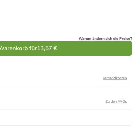
cm,
cm,
85 cm,
cm,
rote Punkte
cm, blauer
rschluss
gepunktet
Tüllverschluss
Tüllverschluss
85 cm in
Tüllverschluss
 Grün
Glanzfolie in
in Gelb
in Weiß
Weiß
in Weiß
Grün
Warum ändern sich die Preise?
 Warenkorb für
13,57 €
Versandkosten
Zu den FAQs