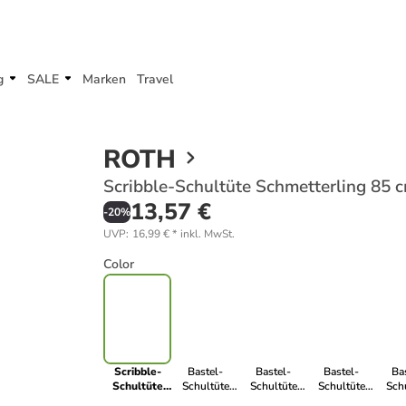
g
SALE
Marken
Travel
ROTH
Scribble-Schultüte Schmetterling 85 
13,57 €
-
20
%
UVP
:
16,99 €
*
inkl. MwSt.
Color
Scribble-
Bastel-
Bastel-
Bastel-
Ba
Schultüte
Schultüte
Schultüte
Schultüte
Sch
Schmetterling
groß rosa 85
groß gelb 85
groß rot 85
maig