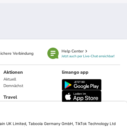
Help Center
ichere Verbindung
Jetzt auch per Live-Chat erreichbar!
Aktionen
limango app
Aktuell
Demnächst
Travel
Reiseangebote