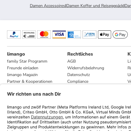
Damen Accessoires
|
Damen Koffer und Reisegepäck
|
Dam
limango
Rechtliches
K
family Star Programm
AGB
L
Freunde einladen
Widerrufsbelehrung
R
limango Magazin
Datenschutz
U
Partner & Kooperationen
Compliance
V
Jobs
Impressum
G
Presse
Privatsphäre-Einstellungen
Mediadaten
Geschenkgutscheinbedingungen