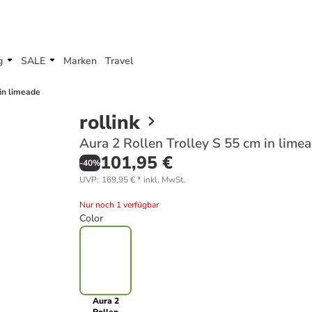
g
SALE
Marken
Travel
 in limeade
rollink
Aura 2 Rollen Trolley S 55 cm in lime
101,95 €
-
40
%
UVP
:
169,95 €
*
inkl. MwSt.
Nur noch 1 verfügbar
Color
Aura 2