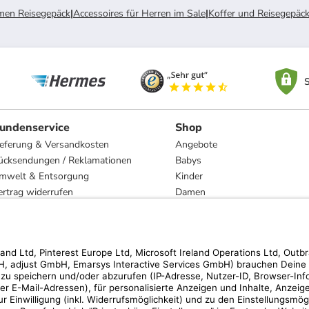
en Reisegepäck
|
Accessoires für Herren im Sale
|
Koffer und Reisegepäck
S
undenservice
Shop
ieferung & Versandkosten
Angebote
ücksendungen / Reklamationen
Babys
mwelt & Entsorgung
Kinder
ertrag widerrufen
Damen
esetzliche Gewährleistung und Reparatur
Herren
Wohnen
Trachten
Marken