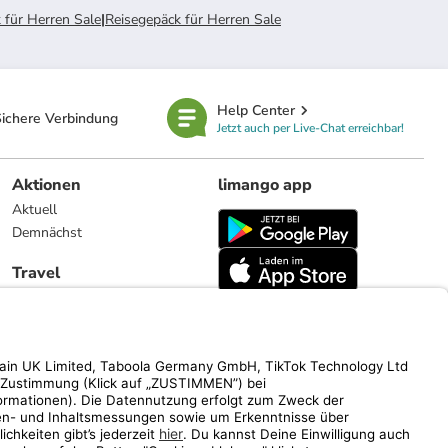
 für Herren Sale
|
Reisegepäck für Herren Sale
Help Center
ichere Verbindung
Jetzt auch per Live-Chat erreichbar!
Aktionen
limango app
Aktuell
Demnächst
Travel
Reiseangebote
limango.nl
limango.pl