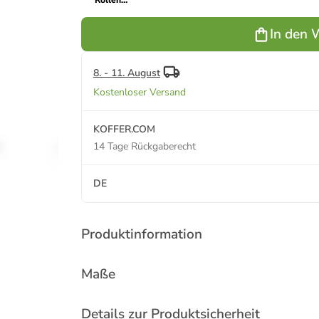
Rollen
Trolley S 55
cm in
In den 
limeade
8. - 11. August
Kostenloser Versand
KOFFER.COM
14 Tage Rückgaberecht
DE
Produktinformation
Maße
Details zur Produktsicherheit