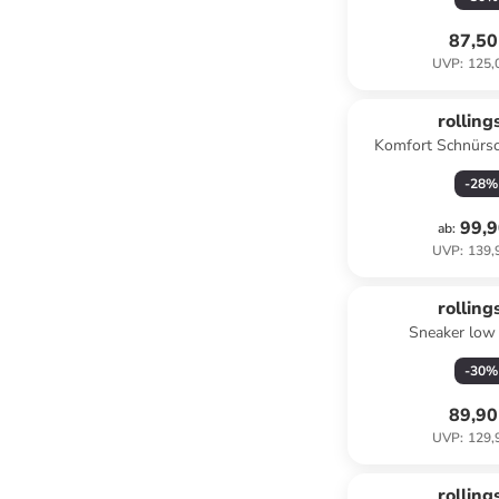
87,50
UVP
:
125,
rolling
Komfort Schnürsc
-
28
%
99,9
ab
:
UVP
:
139,
rolling
Sneaker low 
-
30
%
89,90
UVP
:
129,
rolling