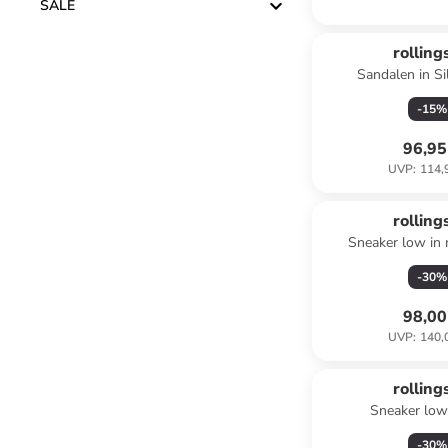
SALE
rolling
Sandalen in S
-
15
%
96,95
UVP
:
114,
rolling
Sneaker low in 
-
30
%
98,00
UVP
:
140,
rolling
Sneaker low
-
30
%