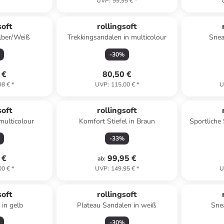
UVP
:
99,95 €
*
soft
rollingsoft
ilber/Weiß
Trekkingsandalen in multicolour
Snea
-
30
%
 €
80,50 €
98 €
*
UVP
:
115,00 €
*
U
soft
rollingsoft
multicolour
Komfort Stiefel in Braun
Sportliche 
-
33
%
 €
99,95 €
ab
:
00 €
*
UVP
:
149,95 €
*
U
soft
rollingsoft
 in gelb
Plateau Sandalen in weiß
Snea
-
30
%