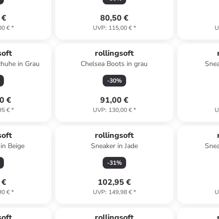
 €
80,50 €
00 €
*
UVP
:
115,00 €
*
U
soft
rollingsoft
huhe in Grau
Chelsea Boots in grau
Snea
-
30
%
0 €
91,00 €
95 €
*
UVP
:
130,00 €
*
U
soft
rollingsoft
in Beige
Sneaker in Jade
Snea
-
31
%
 €
102,95 €
90 €
*
UVP
:
149,98 €
*
U
soft
rollingsoft