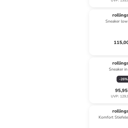
UVP
:
135,
rolling
Sneaker low
115,0
rolling
Sneaker i
-
26
%
95,95
UVP
:
129,
rolling
Komfort Stiefele