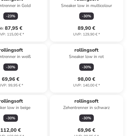
ntrenner in Gold
Sneaker low in multicolour
-
23
%
-
30
%
87,95 €
89,90 €
ab
:
VP
:
115,00 €
*
UVP
:
129,90 €
*
rollingsoft
rollingsoft
ntrenner in weiß
Sneaker low in rot
-
30
%
-
30
%
69,96 €
98,00 €
UVP
:
99,95 €
*
UVP
:
140,00 €
*
rollingsoft
rollingsoft
ker low in beige
Zehentrenner in schwarz
-
30
%
-
30
%
112,00 €
69,96 €