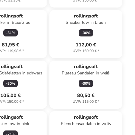
UVP
:
99,95 €
*
UVP
:
150,00 €
*
rollingsoft
rollingsoft
ker in Blau/Grau
Sneaker low in braun
-
31
%
-
30
%
81,95 €
112,00 €
VP
:
119,98 €
*
UVP
:
160,00 €
*
rollingsoft
rollingsoft
Stiefeletten in schwarz
Plateau Sandalen in weiß
-
30
%
-
30
%
105,00 €
80,50 €
VP
:
150,00 €
*
UVP
:
115,00 €
*
rollingsoft
rollingsoft
ker low in pink
Riemchensandalen in weiß
-
21
%