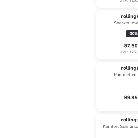
UVP
:
125,
rolling
Sneaker low
-
30
%
87,50
UVP
:
125,
rolling
Pantoletten 
99,95
rolling
Komfort Schnürsc