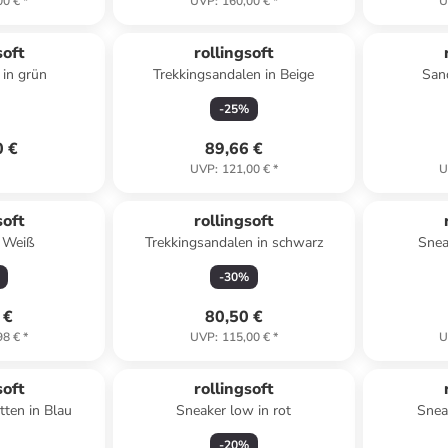
00 €
*
UVP
:
160,00 €
*
U
soft
rollingsoft
 in grün
Trekkingsandalen in Beige
Sand
-
25
%
0 €
89,66 €
UVP
:
121,00 €
*
U
soft
rollingsoft
n Weiß
Trekkingsandalen in schwarz
Snea
-
30
%
 €
80,50 €
98 €
*
UVP
:
115,00 €
*
U
soft
rollingsoft
tten in Blau
Sneaker low in rot
Snea
-
20
%