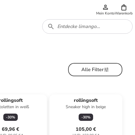
Mein Konto
Warenkorb
Alle Filter
rollingsoft
rollingsoft
oletten in weiß
Sneaker high in beige
-
30
%
-
30
%
69,96 €
105,00 €