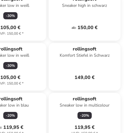
ker low in weiß
Sneaker high in schwarz
-
30
%
105,00 €
150,00 €
ab
:
VP
:
150,00 €
*
rollingsoft
rollingsoft
ker low in weiß
Komfort Stiefel in Schwarz
-
30
%
105,00 €
149,00 €
VP
:
150,00 €
*
rollingsoft
rollingsoft
ker low in blau
Sneaker low in multicolour
-
20
%
-
20
%
119,95 €
119,95 €
b
: