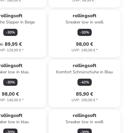
VP
:
160,00 €
*
UVP
:
99,95 €
*
rollingsoft
rollingsoft
che Slipper in Beige
Sneaker low in weiß
-
30
%
-
30
%
89,95 €
98,00 €
ab
:
VP
:
129,95 €
*
UVP
:
140,00 €
*
rollingsoft
rollingsoft
ker low in blau
Komfort Schnürschuhe in Blau
-
30
%
-
42
%
98,00 €
85,90 €
VP
:
140,00 €
*
UVP
:
150,00 €
*
rollingsoft
rollingsoft
ker low in blau
Sneaker low in weiß
-
30
%
-
30
%