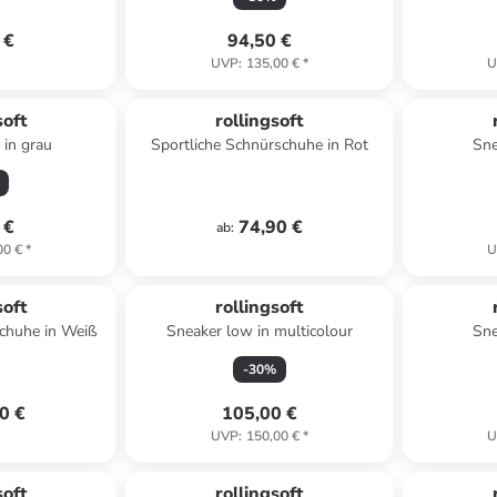
 €
94,50 €
UVP
:
135,00 €
*
U
soft
rollingsoft
 in grau
Sportliche Schnürschuhe in Rot
Sne
 €
74,90 €
ab
:
00 €
*
U
soft
rollingsoft
schuhe in Weiß
Sneaker low in multicolour
Sne
-
30
%
0 €
105,00 €
UVP
:
150,00 €
*
U
soft
rollingsoft