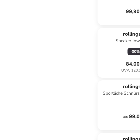
99,90
rolling
Sneaker low
-
30
%
84,00
UVP
:
120,
rolling
Sportliche Schnür
99,0
ab
:
rolling