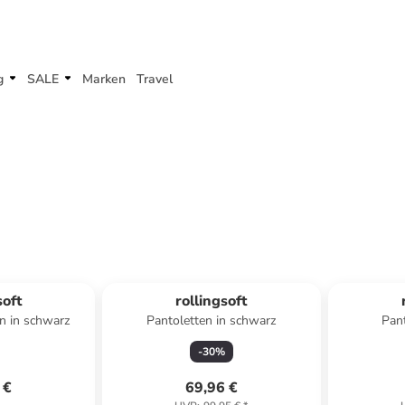
g
SALE
Marken
Travel
soft
rollingsoft
n in schwarz
Pantoletten in schwarz
Pant
-
30
%
 €
69,96 €