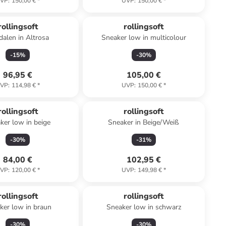
VP
:
150,00 €
*
UVP
:
150,00 €
*
rollingsoft
rollingsoft
alen in Altrosa
Sneaker low in multicolour
-
15
%
-
30
%
96,95 €
105,00 €
VP
:
114,98 €
*
UVP
:
150,00 €
*
rollingsoft
rollingsoft
ker low in beige
Sneaker in Beige/Weiß
-
30
%
-
31
%
84,00 €
102,95 €
VP
:
120,00 €
*
UVP
:
149,98 €
*
rollingsoft
rollingsoft
ker low in braun
Sneaker low in schwarz
-
30
%
-
30
%