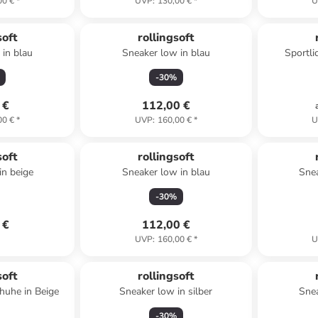
00 €
*
UVP
:
130,00 €
*
U
soft
rollingsoft
 in blau
Sneaker low in blau
Sportli
-
30
%
 €
112,00 €
00 €
*
UVP
:
160,00 €
*
U
soft
rollingsoft
in beige
Sneaker low in blau
Snea
-
30
%
 €
112,00 €
UVP
:
160,00 €
*
U
soft
rollingsoft
huhe in Beige
Sneaker low in silber
Snea
-
30
%