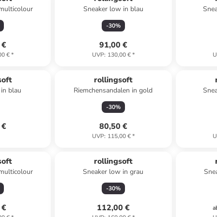
multicolour
Sneaker low in blau
Snea
-
30
%
 €
91,00 €
00 €
*
UVP
:
130,00 €
*
U
soft
rollingsoft
in blau
Riemchensandalen in gold
Snea
-
30
%
 €
80,50 €
UVP
:
115,00 €
*
U
soft
rollingsoft
multicolour
Sneaker low in grau
Snea
-
30
%
 €
112,00 €
a