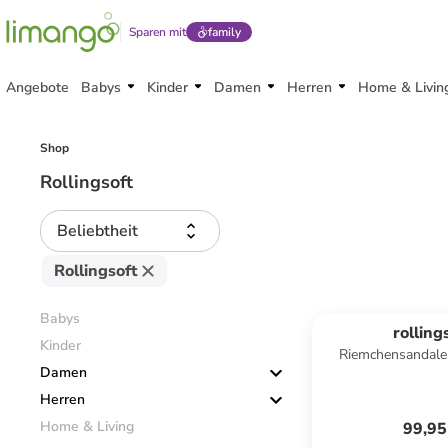
Sparen mit
family
Angebote
Babys
Kinder
Damen
Herren
Home & Livin
Shop
Rollingsoft
Beliebtheit
Rollingsoft
Babys
rolling
Kinder
Riemchensandale
Damen
Herren
Home & Living
99,95