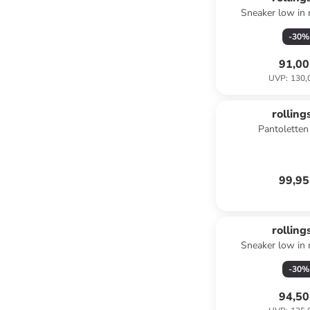
Sneaker low in 
-
30
%
91,00
UVP
:
130,
rolling
Pantoletten 
99,95
rolling
Sneaker low in 
-
30
%
94,50