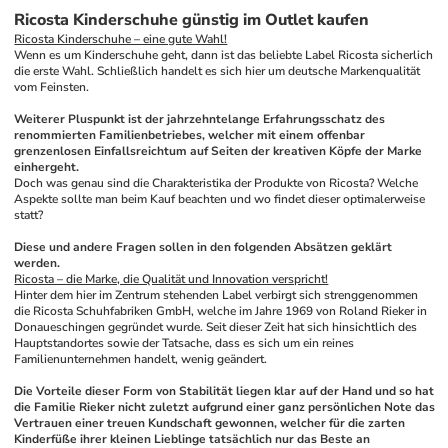
Ricosta Kinderschuhe günstig im Outlet kaufen
Ricosta Kinderschuhe – eine gute Wahl!
Wenn es um Kinderschuhe geht, dann ist das beliebte Label Ricosta sicherlich 
die erste Wahl. Schließlich handelt es sich hier um deutsche Markenqualität 
vom Feinsten.
Weiterer Pluspunkt ist der jahrzehntelange Erfahrungsschatz des 
renommierten Familienbetriebes, welcher mit einem offenbar 
grenzenlosen Einfallsreichtum auf Seiten der kreativen Köpfe der Marke 
einhergeht.
Doch was genau sind die Charakteristika der Produkte von Ricosta? Welche 
Aspekte sollte man beim Kauf beachten und wo findet dieser optimalerweise 
statt? 
Diese und andere Fragen sollen in den folgenden Absätzen geklärt 
werden.
Ricosta – die Marke, die Qualität und Innovation verspricht!
Hinter dem hier im Zentrum stehenden Label verbirgt sich strenggenommen 
die Ricosta Schuhfabriken GmbH, welche im Jahre 1969 von Roland Rieker in 
Donaueschingen gegründet wurde. Seit dieser Zeit hat sich hinsichtlich des 
Hauptstandortes sowie der Tatsache, dass es sich um ein reines 
Familienunternehmen handelt, wenig geändert. 
Die Vorteile dieser Form von Stabilität liegen klar auf der Hand und so hat 
die Familie Rieker nicht zuletzt aufgrund einer ganz persönlichen Note das 
Vertrauen einer treuen Kundschaft gewonnen, welcher für die zarten 
Kinderfüße ihrer kleinen Lieblinge tatsächlich nur das Beste an 