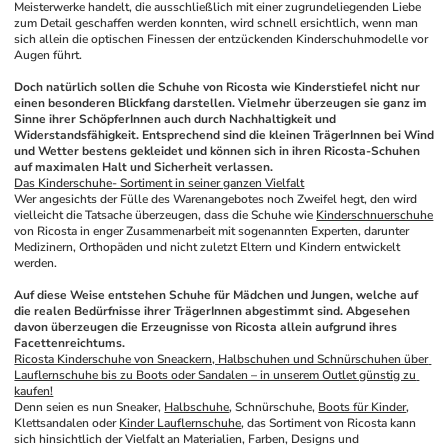
Meisterwerke handelt, die ausschließlich mit einer zugrundeliegenden Liebe 
zum Detail geschaffen werden konnten, wird schnell ersichtlich, wenn man 
sich allein die optischen Finessen der entzückenden Kinderschuhmodelle vor 
Augen führt. 
Doch natürlich sollen die Schuhe von Ricosta wie Kinderstiefel nicht nur 
einen besonderen Blickfang darstellen. Vielmehr überzeugen sie ganz im 
Sinne ihrer SchöpferInnen auch durch Nachhaltigkeit und 
Widerstandsfähigkeit. Entsprechend sind die kleinen TrägerInnen bei Wind 
und Wetter bestens gekleidet und können sich in ihren Ricosta-Schuhen 
auf maximalen Halt und Sicherheit verlassen.
Das Kinderschuhe- Sortiment in seiner ganzen Vielfalt
Wer angesichts der Fülle des Warenangebotes noch Zweifel hegt, den wird 
vielleicht die Tatsache überzeugen, dass die Schuhe wie 
Kinderschnuerschuhe
von Ricosta in enger Zusammenarbeit mit sogenannten Experten, darunter 
Medizinern, Orthopäden und nicht zuletzt Eltern und Kindern entwickelt 
werden.
Auf diese Weise entstehen Schuhe für Mädchen und Jungen, welche auf 
die realen Bedürfnisse ihrer TrägerInnen abgestimmt sind. Abgesehen 
davon überzeugen die Erzeugnisse von Ricosta allein aufgrund ihres 
Facettenreichtums.
Ricosta Kinderschuhe von Sneackern, Halbschuhen und Schnürschuhen über 
Lauflernschuhe bis zu Boots oder Sandalen – in unserem Outlet günstig zu 
kaufen!
Denn seien es nun Sneaker, 
Halbschuhe
, Schnürschuhe, 
Boots für Kinder
, 
Klettsandalen oder 
Kinder Lauflernschuhe
, das Sortiment von Ricosta kann 
sich hinsichtlich der Vielfalt an Materialien, Farben, Designs und 