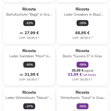
Ricosta
Ricosta
Barfußschuhe "Biggi" in Grau/
Leder-Sneakers in Blau/
Orange
Orange
-
53
%
-
25
%
27,99 €
66,95 €
ab
:
UVP
:
59,95 €
*
UVP
:
89,95 €
*
family
rabatt
Ricosta
Ricosta
Leder-Sandalen "Moni" in
Boots "Susana S" in Grau
Rosa
-
50
%
-
59
%
35,99 €
regulär
31,99 €
33,99 €
ab
:
mit family
UVP
:
64,95 €
*
UVP
:
84,95 €
*
family
rabatt
Ricosta
Ricosta
Leder-Winterboots "Nanuk" in
Winterboots "Garei" in Grau/
Schwarz
Rosa
-
37
%
-
55
%