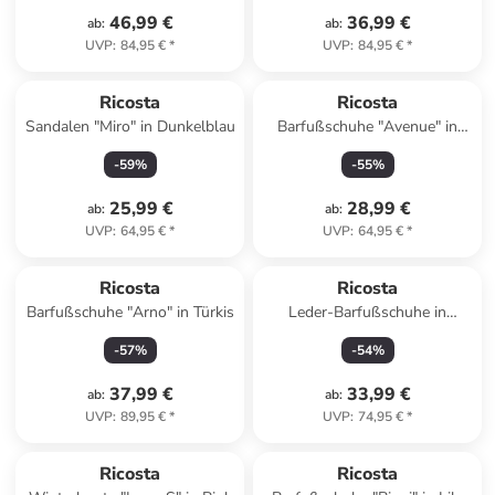
46,99 €
36,99 €
ab
:
ab
:
UVP
:
84,95 €
*
UVP
:
84,95 €
*
Ricosta
Ricosta
Sandalen "Miro" in Dunkelblau
Barfußschuhe "Avenue" in
Grau
-
59
%
-
55
%
25,99 €
28,99 €
ab
:
ab
:
UVP
:
64,95 €
*
UVP
:
64,95 €
*
Ricosta
Ricosta
Barfußschuhe "Arno" in Türkis
Leder-Barfußschuhe in
Hellbraun
-
57
%
-
54
%
37,99 €
33,99 €
ab
:
ab
:
UVP
:
89,95 €
*
UVP
:
74,95 €
*
Ricosta
Ricosta