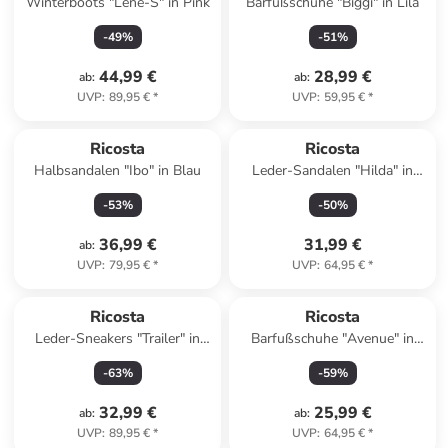
Winterboots "Lene-S" in Pink
Barfußschuhe "Biggi" in Lila
-
49
%
-
51
%
44,99 €
28,99 €
ab
:
ab
:
UVP
:
89,95 €
*
UVP
:
59,95 €
*
Ricosta
Ricosta
Halbsandalen "Ibo" in Blau
Leder-Sandalen "Hilda" in
Beige
-
53
%
-
50
%
36,99 €
31,99 €
ab
:
UVP
:
79,95 €
*
UVP
:
64,95 €
*
Ricosta
Ricosta
Leder-Sneakers "Trailer" in
Barfußschuhe "Avenue" in
Grau/ Pink
Dunkelblau
-
63
%
-
59
%
32,99 €
25,99 €
ab
:
ab
:
UVP
:
89,95 €
*
UVP
:
64,95 €
*