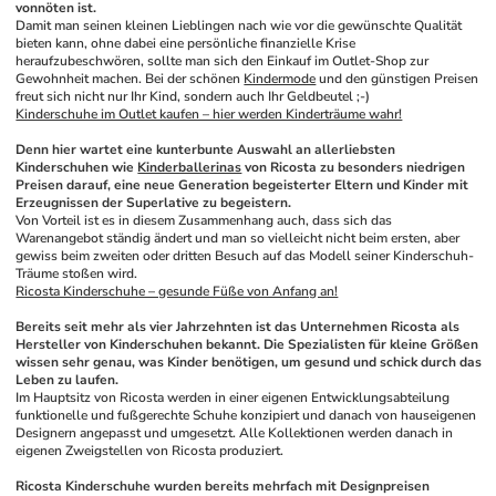
vonnöten ist.
Damit man seinen kleinen Lieblingen nach wie vor die gewünschte Qualität 
bieten kann, ohne dabei eine persönliche finanzielle Krise 
heraufzubeschwören, sollte man sich den Einkauf im Outlet-Shop zur 
Gewohnheit machen. Bei der schönen 
Kindermode
 und den günstigen Preisen 
freut sich nicht nur Ihr Kind, sondern auch Ihr Geldbeutel ;-)
Kinderschuhe im Outlet kaufen – hier werden Kinderträume wahr!
Denn hier wartet eine kunterbunte Auswahl an allerliebsten 
Kinderschuhen wie 
Kinderballerinas
 von Ricosta zu besonders niedrigen 
Preisen darauf, eine neue Generation begeisterter Eltern und Kinder mit 
Erzeugnissen der Superlative zu begeistern.
Von Vorteil ist es in diesem Zusammenhang auch, dass sich das 
Warenangebot ständig ändert und man so vielleicht nicht beim ersten, aber 
gewiss beim zweiten oder dritten Besuch auf das Modell seiner Kinderschuh-
Träume stoßen wird. 
Ricosta Kinderschuhe – gesunde Füße von Anfang an!
Bereits seit mehr als vier Jahrzehnten ist das Unternehmen Ricosta als 
Hersteller von Kinderschuhen bekannt. Die Spezialisten für kleine Größen 
wissen sehr genau, was Kinder benötigen, um gesund und schick durch das 
Leben zu laufen. 
Im Hauptsitz von Ricosta werden in einer eigenen Entwicklungsabteilung 
funktionelle und fußgerechte Schuhe konzipiert und danach von hauseigenen 
Designern angepasst und umgesetzt. Alle Kollektionen werden danach in 
eigenen Zweigstellen von Ricosta produziert.
Ricosta Kinderschuhe wurden bereits mehrfach mit Designpreisen 