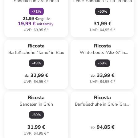
Sandalen in Grau/ Rosa
Leder-Sandalen "Cilla" in Rosa
-
71
%
-
50
%
21,99 €
regulär
19,99 €
31,99 €
mit family
UVP
:
69,95 €
*
UVP
:
64,95 €
*
Ricosta
Ricosta
Barfußschuhe "Tamo" in Blau
Winterboots "Alix-S" in
Dunkelblau
-
49
%
-
59
%
32,99 €
33,99 €
ab
:
ab
:
UVP
:
64,95 €
*
UVP
:
84,95 €
*
Ricosta
Ricosta
Sandalen in Grün
Barfußschuhe in Grün/ Grau/
Gelb
-
50
%
31,99 €
94,85 €
ab
:
UVP
:
64,95 €
*