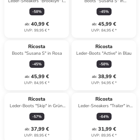
Leder-Sneakers "Brooklyn" in
Boots "Susana S" in
Lila
Dunkelblau
-
58
%
-
45
%
40,99 €
45,99 €
ab
:
ab
:
UVP
:
99,95 €
*
UVP
:
84,95 €
*
Ricosta
Ricosta
Boots "Susana S" in Rosa
Leder-Boots "Active" in Blau
-
45
%
-
58
%
45,99 €
38,99 €
ab
:
ab
:
UVP
:
84,95 €
*
UVP
:
94,95 €
*
Ricosta
Ricosta
Leder-Boots "Skip" in Grün/
Leder-Sneakers "Trailer" in
Grau
Khaki/ Grau
-
57
%
-
64
%
37,99 €
31,99 €
ab
:
ab
:
UVP
:
89,95 €
*
UVP
:
89,95 €
*