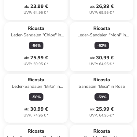
23,99 €
26,99 €
ab
:
ab
:
UVP
:
64,95 €
*
UVP
:
69,95 €
*
Ricosta
Ricosta
Leder-Sandalen "Chloe" in
Leder-Sandalen "Moni" in
Rosa/ Weiß
Rosa
-
56
%
-
52
%
25,99 €
30,99 €
ab
:
ab
:
UVP
:
59,95 €
*
UVP
:
64,95 €
*
Ricosta
Ricosta
Leder-Sandalen "Birte" in
Sandalen "Beca" in Rosa
Schwarz
-
58
%
-
59
%
30,99 €
25,99 €
ab
:
ab
:
UVP
:
74,95 €
*
UVP
:
64,95 €
*
Ricosta
Ricosta