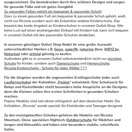
ausgezeichnet. Sie beeindrucken durch ihre schönen Designs und sorgen 
für gesunde Füße und ein gutes Gangbild. 
Zu gesunden Füßen gehört ein bequemer & passender Schuh!
Dass zu einem gesunden Fuß ein bequemer & passender Schuh gehört, weiß 
nicht nur Ricosta sondern auch die Entwickler anderer Kinderschuhe. Das 
beweist das breite Angebot an Kinderschuhen in unserem Outlet Shop. Wer 
keine Lust auf einen anstrengenden Einkauf mit Kindern hat, kann sich bequem 
in unserem Outlet mit den passenden Schuhen eindecken.
In unserem günstigen Outlet Shop findet ihr eine große Auswahl 
unterschiedlicher Marken z.B. 
Geox
, 
superfit
, 
naturino
 (bzw. 
W6YZ by 
Naturino
) oder 
primigi
 günstig zu kaufen. 
Außerdem gibt es in unserem Outlet selbstverständlich nicht nur 
günstige 
Schuhe
 für Kinder, sondern auch 
Damenschuhe
 und 
Herrenschuhe
.
Ricosta Kinderschuhe - Schuhe für jedes Wetter ? ? ?
Für die Jüngsten wurden die sogenannten Erstlingsschuhe (oder auch 
Lauflernschuhe
) der Kollektion „
Pepino
“ entwickelt. Eine Schuhserie für 
Babys und Kleinstkinder stellt besonders hohe Ansprüche an die Designer, 
denn die Kleinen sollen ihre ersten Schrittchen in gesunden Schuhen 
machen. 
Pepino Modelle sind seit Jahren erfolgreich auf dem deutschen Markt. Die 
Kollektion „Ricosta“ wurde speziell für Kleinkinder und Teenager designed. 
Zu den meistgekauften Schuhen gehören die Modelle von Ricosta 
Mountain. Diese speziellen Hightech-
Outdoorschuhe
 für Mädchen und 
Jungen sind klimaaktiv und haben eine besonders stabile, rutschfeste 
Sohle. 