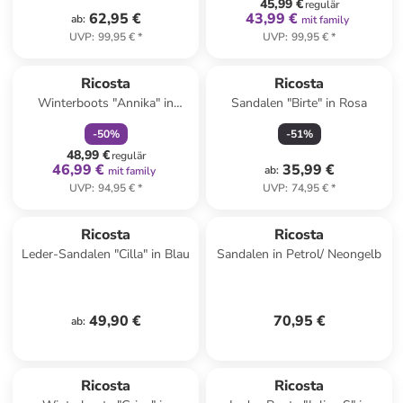
45,99 €
regulär
62,95 €
43,99 €
ab
:
mit family
UVP
:
99,95 €
*
UVP
:
99,95 €
*
family
rabatt
Ricosta
Ricosta
Winterboots "Annika" in
Sandalen "Birte" in Rosa
Weiß/ Grau
-
50
%
-
51
%
48,99 €
regulär
46,99 €
35,99 €
ab
:
mit family
UVP
:
94,95 €
*
UVP
:
74,95 €
*
Ricosta
Ricosta
Leder-Sandalen "Cilla" in Blau
Sandalen in Petrol/ Neongelb
49,90 €
70,95 €
ab
:
Ricosta
Ricosta