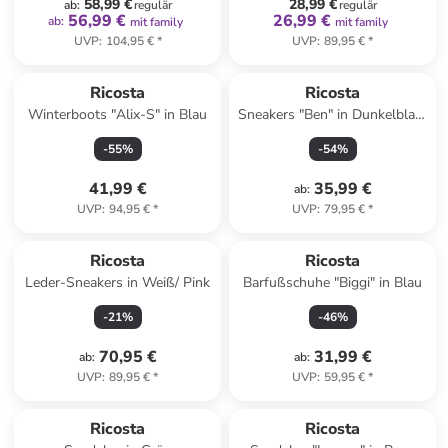
58,99 €
28,99 €
ab
:
regulär
regulär
56,99 €
26,99 €
ab
:
mit family
mit family
UVP
:
104,95 €
*
UVP
:
89,95 €
*
Ricosta
Ricosta
Winterboots "Alix-S" in Blau
Sneakers "Ben" in Dunkelblau/
Neongrün
-
55
%
-
54
%
41,99 €
35,99 €
ab
:
UVP
:
94,95 €
*
UVP
:
79,95 €
*
Ricosta
Ricosta
Leder-Sneakers in Weiß/ Pink
Barfußschuhe "Biggi" in Blau
-
21
%
-
46
%
70,95 €
31,99 €
ab
:
ab
:
UVP
:
89,95 €
*
UVP
:
59,95 €
*
Ricosta
Ricosta