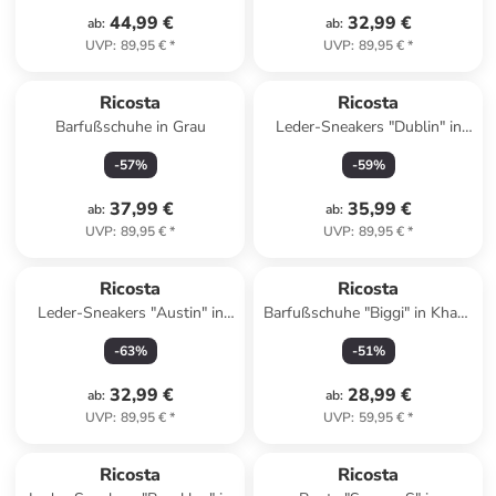
44,99 €
32,99 €
ab
:
ab
:
UVP
:
89,95 €
*
UVP
:
89,95 €
*
Ricosta
Ricosta
Barfußschuhe in Grau
Leder-Sneakers "Dublin" in
Hellbraun
-
57
%
-
59
%
37,99 €
35,99 €
ab
:
ab
:
UVP
:
89,95 €
*
UVP
:
89,95 €
*
Ricosta
Ricosta
Leder-Sneakers "Austin" in
Barfußschuhe "Biggi" in Khaki/
Grau
Orange/ Grau
-
63
%
-
51
%
32,99 €
28,99 €
ab
:
ab
:
UVP
:
89,95 €
*
UVP
:
59,95 €
*
Ricosta
Ricosta