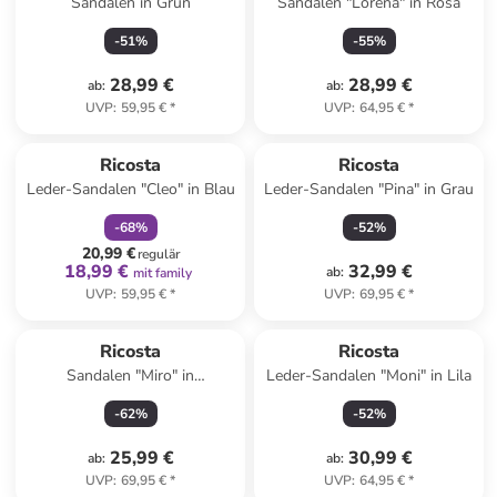
Sandalen in Grün
Sandalen "Lorena" in Rosa
-
51
%
-
55
%
28,99 €
28,99 €
ab
:
ab
:
UVP
:
59,95 €
*
UVP
:
64,95 €
*
family
rabatt
Ricosta
Ricosta
Leder-Sandalen "Cleo" in Blau
Leder-Sandalen "Pina" in Grau
-
68
%
-
52
%
20,99 €
regulär
18,99 €
32,99 €
ab
:
mit family
UVP
:
59,95 €
*
UVP
:
69,95 €
*
Ricosta
Ricosta
Sandalen "Miro" in
Leder-Sandalen "Moni" in Lila
Dunkelblau/ Grün
-
62
%
-
52
%
25,99 €
30,99 €
ab
:
ab
:
UVP
:
69,95 €
*
UVP
:
64,95 €
*