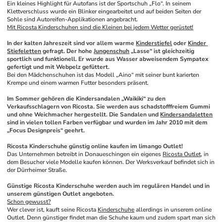
Ein kleines Highlight für Autofans ist der Sportschuh „Flo“. In seinem 
Klettverschluss wurde ein Blinker eingearbeitet und auf beiden Seiten der 
Sohle sind Autoreifen-Applikationen angebracht.
Mit Ricosta Kinderschuhen sind die Kleinen bei jedem Wetter gerüstet!
In der kalten Jahreszeit sind vor allem warme 
Kinderstiefel
 oder 
Kinder 
Stiefeletten
 gefragt. Der hohe 
Jungenschuh
 „Lasse“ ist gleichzeitig 
sportlich und funktionell. Er wurde aus Wasser abweisendem Sympatex 
gefertigt und mit Webpelz gefüttert. 
Bei den Mädchenschuhen ist das Modell „Aino“ mit seiner bunt karierten 
Krempe und einem warmen Futter besonders präsent.
Im Sommer gehören die Kindersandalen „Waikiki“ zu den 
Verkaufsschlagern von Ricosta. Sie werden aus schadstofffreiem Gummi 
und ohne Weichmacher hergestellt. Die Sandalen und 
Kindersandaletten
sind in vielen tollen Farben verfügbar und wurden im Jahr 2010 mit dem 
„Focus Designpreis“ geehrt. 
Ricosta Kinderschuhe günstig online kaufen im limango Outlet!
Das Unternehmen betreibt in Donaueschingen ein eigenes 
Ricosta Outlet
, in 
dem Besucher viele Modelle kaufen können. Der Werksverkauf befindet sich in 
der Dürrheimer Straße.
Günstige Ricosta Kinderschuhe werden auch im regulären Handel und in 
unserem günstigen Outlet angeboten. 
Schon gewusst?
Wer clever ist, kauft seine Ricosta 
Kinderschuhe
 allerdings in unserem online 
Outlet. Denn günstiger findet man die Schuhe kaum und zudem spart man sich 