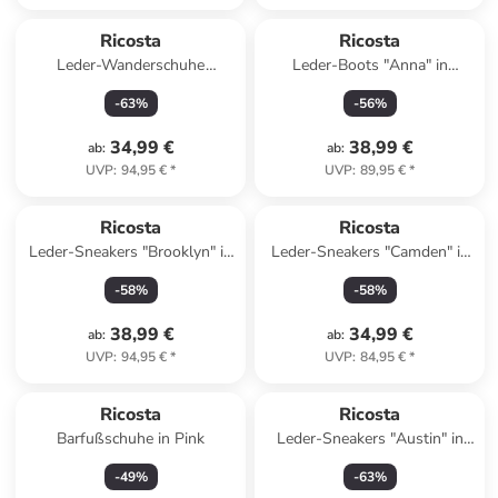
Ricosta
Ricosta
Leder-Wanderschuhe
Leder-Boots "Anna" in
"Xplorer" in Dunkelblau/ Gelb
Hellbraun
-
63
%
-
56
%
34,99 €
38,99 €
ab
:
ab
:
UVP
:
94,95 €
*
UVP
:
89,95 €
*
Ricosta
Ricosta
Leder-Sneakers "Brooklyn" in
Leder-Sneakers "Camden" in
Rosa
Rosa
-
58
%
-
58
%
38,99 €
34,99 €
ab
:
ab
:
UVP
:
94,95 €
*
UVP
:
84,95 €
*
Ricosta
Ricosta
Barfußschuhe in Pink
Leder-Sneakers "Austin" in
Blau
-
49
%
-
63
%