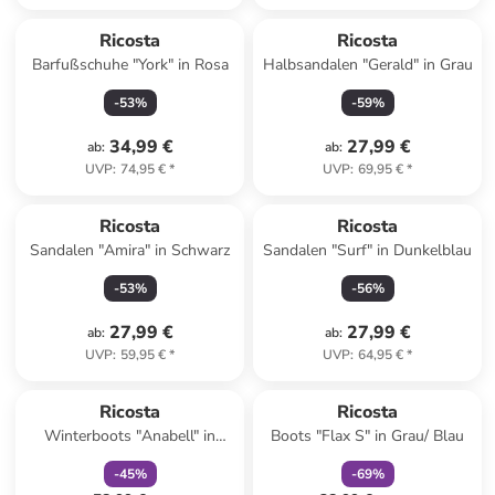
Ricosta
Ricosta
Barfußschuhe "York" in Rosa
Halbsandalen "Gerald" in Grau
-
53
%
-
59
%
34,99 €
27,99 €
ab
:
ab
:
UVP
:
74,95 €
*
UVP
:
69,95 €
*
Ricosta
Ricosta
Sandalen "Amira" in Schwarz
Sandalen "Surf" in Dunkelblau
-
53
%
-
56
%
27,99 €
27,99 €
ab
:
ab
:
UVP
:
59,95 €
*
UVP
:
64,95 €
*
family
rabatt
family
rabatt
Ricosta
Ricosta
Winterboots "Anabell" in
Boots "Flax S" in Grau/ Blau
Pflaume
-
45
%
-
69
%