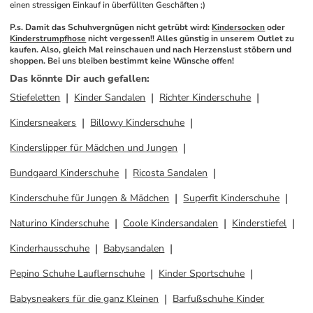
einen stressigen Einkauf in überfüllten Geschäften ;)
P.s. Damit das Schuhvergnügen nicht getrübt wird: 
Kindersocken
 oder 
Kinderstrumpfhose
 nicht vergessen!! Alles günstig in unserem Outlet zu 
kaufen. Also, gleich Mal reinschauen und nach Herzenslust stöbern und 
shoppen. Bei uns bleiben bestimmt keine Wünsche offen! 
Das könnte Dir auch gefallen
:
Stiefeletten
Kinder Sandalen
Richter Kinderschuhe
Kindersneakers
Billowy Kinderschuhe
Kinderslipper für Mädchen und Jungen
Bundgaard Kinderschuhe
Ricosta Sandalen
Kinderschuhe für Jungen & Mädchen
Superfit Kinderschuhe
Naturino Kinderschuhe
Coole Kindersandalen
Kinderstiefel
Kinderhausschuhe
Babysandalen
Pepino Schuhe Lauflernschuhe
Kinder Sportschuhe
Babysneakers für die ganz Kleinen
Barfußschuhe Kinder