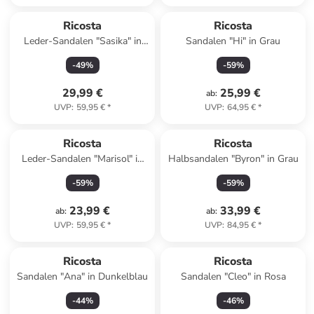
Ricosta
Ricosta
Leder-Sandalen "Sasika" in
Sandalen "Hi" in Grau
Lila
-
49
%
-
59
%
29,99 €
25,99 €
ab
:
UVP
:
59,95 €
*
UVP
:
64,95 €
*
Ricosta
Ricosta
Leder-Sandalen "Marisol" in
Halbsandalen "Byron" in Grau
Rosa
-
59
%
-
59
%
23,99 €
33,99 €
ab
:
ab
:
UVP
:
59,95 €
*
UVP
:
84,95 €
*
Ricosta
Ricosta
Sandalen "Ana" in Dunkelblau
Sandalen "Cleo" in Rosa
-
44
%
-
46
%