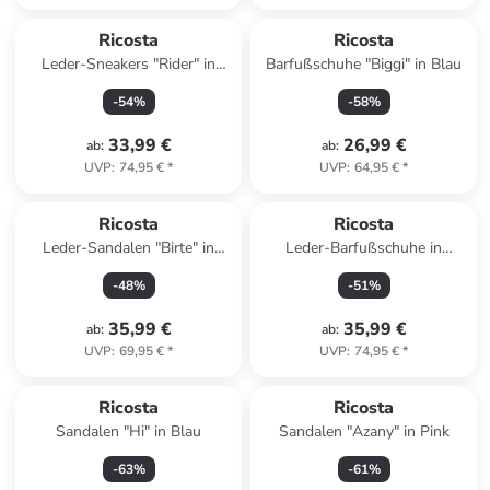
Ricosta
Ricosta
Leder-Sneakers "Rider" in
Barfußschuhe "Biggi" in Blau
Dunkelblau/ Orange
-
54
%
-
58
%
33,99 €
26,99 €
ab
:
ab
:
UVP
:
74,95 €
*
UVP
:
64,95 €
*
Ricosta
Ricosta
Leder-Sandalen "Birte" in
Leder-Barfußschuhe in
Beige
Dunkelblau
-
48
%
-
51
%
35,99 €
35,99 €
ab
:
ab
:
UVP
:
69,95 €
*
UVP
:
74,95 €
*
Ricosta
Ricosta
Sandalen "Hi" in Blau
Sandalen "Azany" in Pink
-
63
%
-
61
%