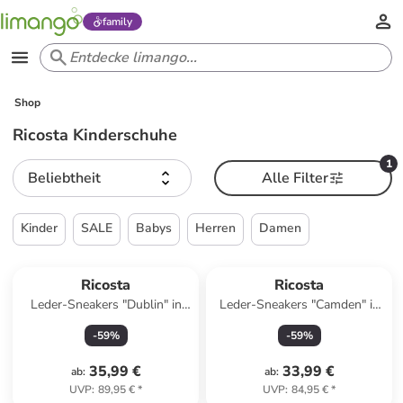
family
Shop
Ricosta Kinderschuhe
1
Beliebtheit
Alle Filter
Kinder
SALE
Babys
Herren
Damen
Ricosta
Ricosta
Leder-Sneakers "Dublin" in
Leder-Sneakers "Camden" in
Blau
Lila
-
59
%
-
59
%
35,99 €
33,99 €
ab
:
ab
:
UVP
:
89,95 €
*
UVP
:
84,95 €
*