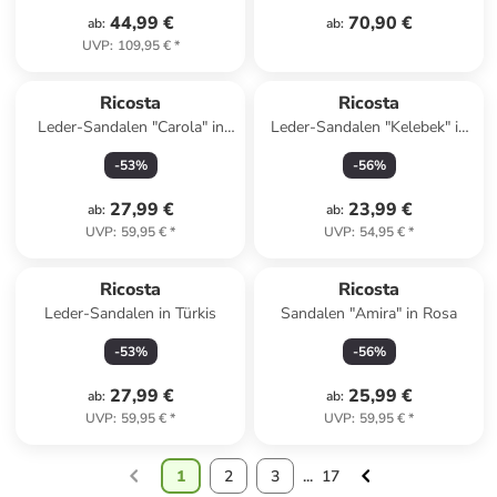
44,99 €
70,90 €
ab
:
ab
:
UVP
:
109,95 €
*
Ricosta
Ricosta
Leder-Sandalen "Carola" in
Leder-Sandalen "Kelebek" in
Lila
Dunkelblau
-
53
%
-
56
%
27,99 €
23,99 €
ab
:
ab
:
UVP
:
59,95 €
*
UVP
:
54,95 €
*
Ricosta
Ricosta
Leder-Sandalen in Türkis
Sandalen "Amira" in Rosa
-
53
%
-
56
%
27,99 €
25,99 €
ab
:
ab
:
UVP
:
59,95 €
*
UVP
:
59,95 €
*
1
2
3
...
17