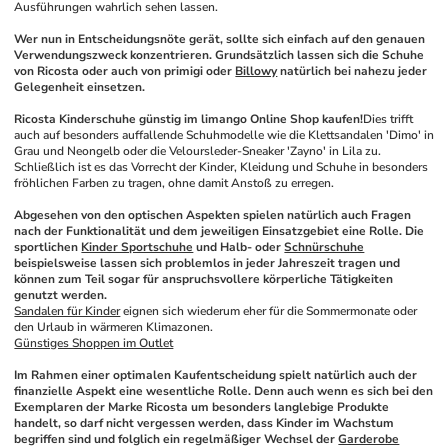
Ausführungen wahrlich sehen lassen. 
Wer nun in Entscheidungsnöte gerät, sollte sich einfach auf den genauen 
Verwendungszweck konzentrieren. Grundsätzlich lassen sich die Schuhe 
von Ricosta oder auch von primigi oder 
Billowy
 natürlich bei nahezu jeder 
Gelegenheit einsetzen.
Ricosta Kinderschuhe günstig im limango Online Shop kaufen!
Dies trifft 
auch auf besonders auffallende Schuhmodelle wie die Klettsandalen 'Dimo' in 
Grau und Neongelb oder die Veloursleder-Sneaker 'Zayno' in Lila zu. 
Schließlich ist es das Vorrecht der Kinder, Kleidung und Schuhe in besonders 
fröhlichen Farben zu tragen, ohne damit Anstoß zu erregen. 
Abgesehen von den optischen Aspekten spielen natürlich auch Fragen 
nach der Funktionalität und dem jeweiligen Einsatzgebiet eine Rolle. Die 
sportlichen 
Kinder Sportschuhe
 und Halb- oder 
Schnürschuhe
beispielsweise lassen sich problemlos in jeder Jahreszeit tragen und 
können zum Teil sogar für anspruchsvollere körperliche Tätigkeiten 
genutzt werden.
Sandalen für Kinder
 eignen sich wiederum eher für die Sommermonate oder 
den Urlaub in wärmeren Klimazonen. 
Günstiges Shoppen im Outlet
Im Rahmen einer optimalen Kaufentscheidung spielt natürlich auch der 
finanzielle Aspekt eine wesentliche Rolle. Denn auch wenn es sich bei den 
Exemplaren der Marke Ricosta um besonders langlebige Produkte 
handelt, so darf nicht vergessen werden, dass Kinder im Wachstum 
begriffen sind und folglich ein regelmäßiger Wechsel der 
Garderobe