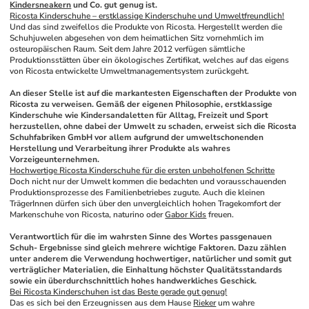
Kindersneakern
 und Co. gut genug ist.
Ricosta Kinderschuhe – erstklassige Kinderschuhe und Umweltfreundlich!
Und das sind zweifellos die Produkte von Ricosta. Hergestellt werden die 
Schuhjuwelen abgesehen von dem heimatlichen Sitz vornehmlich im 
osteuropäischen Raum. Seit dem Jahre 2012 verfügen sämtliche 
Produktionsstätten über ein ökologisches Zertifikat, welches auf das eigens 
von Ricosta entwickelte Umweltmanagementsystem zurückgeht. 
An dieser Stelle ist auf die markantesten Eigenschaften der Produkte von 
Ricosta zu verweisen. Gemäß der eigenen Philosophie, erstklassige 
Kinderschuhe wie Kindersandaletten für Alltag, Freizeit und Sport 
herzustellen, ohne dabei der Umwelt zu schaden, erweist sich die Ricosta 
Schuhfabriken GmbH vor allem aufgrund der umweltschonenden 
Herstellung und Verarbeitung ihrer Produkte als wahres 
Vorzeigeunternehmen.
Hochwertige Ricosta Kinderschuhe für die ersten unbeholfenen Schritte
Doch nicht nur der Umwelt kommen die bedachten und vorausschauenden 
Produktionsprozesse des Familienbetriebes zugute. Auch die kleinen 
TrägerInnen dürfen sich über den unvergleichlich hohen Tragekomfort der 
Markenschuhe von Ricosta, naturino oder 
Gabor Kids
 freuen. 
Verantwortlich für die im wahrsten Sinne des Wortes passgenauen 
Schuh- Ergebnisse sind gleich mehrere wichtige Faktoren. Dazu zählen 
unter anderem die Verwendung hochwertiger, natürlicher und somit gut 
verträglicher Materialien, die Einhaltung höchster Qualitätsstandards 
sowie ein überdurchschnittlich hohes handwerkliches Geschick.
Bei Ricosta Kinderschuhen ist das Beste gerade gut genug!
Das es sich bei den Erzeugnissen aus dem Hause 
Rieker
 um wahre 