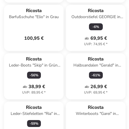
Ricosta
Ricosta
Barfußschuhe "Elio" in Grau
Outdoorstiefel GEORGIE in
graphit/blush
-
6
%
100,95 €
69,95 €
ab
:
UVP
:
74,95 €
*
Ricosta
Ricosta
Leder-Boots "Skip" in Grün/
Halbsandalen "Gerald" in
Grau
Dunkelblau/ Grün
-
56
%
-
61
%
38,99 €
26,99 €
ab
:
ab
:
UVP
:
89,95 €
*
UVP
:
69,95 €
*
Ricosta
Ricosta
Leder-Stiefeletten "Ria" in
Winterboots "Garei" in
Anthrazit
Dunkelblau/ Pink
-
59
%