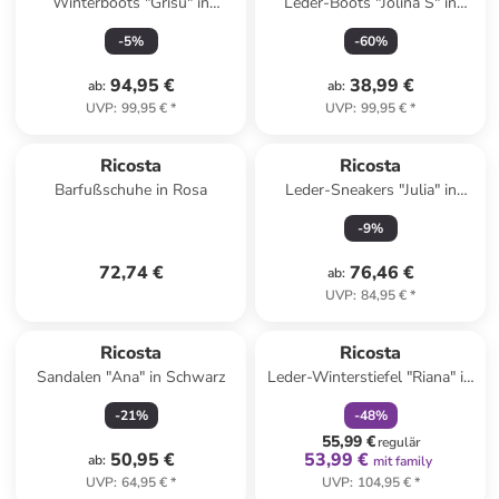
Winterboots "Grisu" in
Leder-Boots "Jolina S" in
Dunkelblau
Dunkelblau
-
5
%
-
60
%
94,95 €
38,99 €
ab
:
ab
:
UVP
:
99,95 €
*
UVP
:
99,95 €
*
Ricosta
Ricosta
Barfußschuhe in Rosa
Leder-Sneakers "Julia" in
Dunkelblau
-
9
%
72,74 €
76,46 €
ab
:
UVP
:
84,95 €
*
family
rabatt
Ricosta
Ricosta
Sandalen "Ana" in Schwarz
Leder-Winterstiefel "Riana" in
Schwarz
-
21
%
-
48
%
55,99 €
regulär
50,95 €
53,99 €
ab
:
mit family
UVP
:
64,95 €
*
UVP
:
104,95 €
*