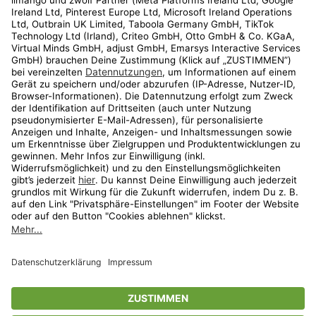
Kundenservice
Shop
Aktionen
Travel
limango.nl
limango.pl
* Streichpreise entsprechen der unverbindlichen Preisempfehlung des