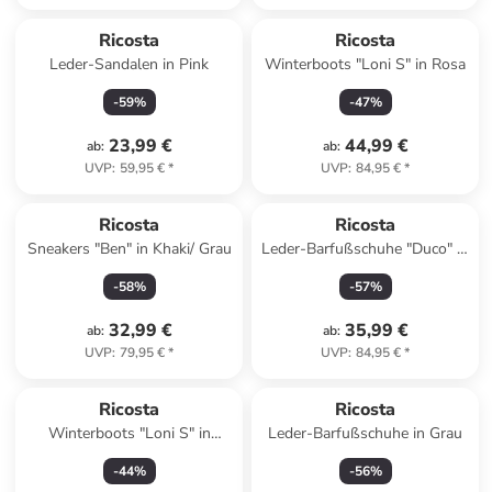
Ricosta
Ricosta
Leder-Sandalen in Pink
Winterboots "Loni S" in Rosa
-
59
%
-
47
%
23,99 €
44,99 €
ab
:
ab
:
UVP
:
59,95 €
*
UVP
:
84,95 €
*
Ricosta
Ricosta
Sneakers "Ben" in Khaki/ Grau
Leder-Barfußschuhe "Duco" in
Grau
-
58
%
-
57
%
32,99 €
35,99 €
ab
:
ab
:
UVP
:
79,95 €
*
UVP
:
84,95 €
*
Ricosta
Ricosta
Winterboots "Loni S" in
Leder-Barfußschuhe in Grau
Dunkelblau
-
44
%
-
56
%