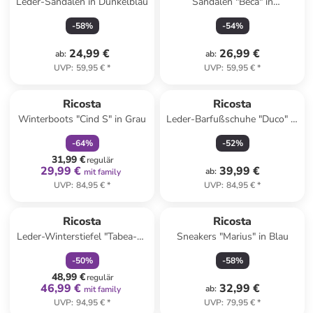
Leder-Sandalen in Dunkelblau
Sandalen "Beca" in
Dunkelblau
-
58
%
-
54
%
24,99 €
26,99 €
ab
:
ab
:
UVP
:
59,95 €
*
UVP
:
59,95 €
*
family
rabatt
Ricosta
Ricosta
Winterboots "Cind S" in Grau
Leder-Barfußschuhe "Duco" in
Hellbraun
-
64
%
-
52
%
31,99 €
regulär
29,99 €
39,99 €
ab
:
mit family
UVP
:
84,95 €
*
UVP
:
84,95 €
*
family
rabatt
Ricosta
Ricosta
Leder-Winterstiefel "Tabea-S"
Sneakers "Marius" in Blau
in Lila
-
50
%
-
58
%
48,99 €
regulär
46,99 €
32,99 €
ab
:
mit family
UVP
:
94,95 €
*
UVP
:
79,95 €
*