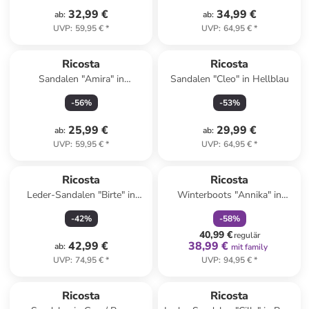
32,99 €
34,99 €
ab
:
ab
:
UVP
:
59,95 €
*
UVP
:
64,95 €
*
Ricosta
Ricosta
Sandalen "Amira" in
Sandalen "Cleo" in Hellblau
Dunkelblau
-
56
%
-
53
%
25,99 €
29,99 €
ab
:
ab
:
UVP
:
59,95 €
*
UVP
:
64,95 €
*
family
rabatt
Ricosta
Ricosta
Leder-Sandalen "Birte" in
Winterboots "Annika" in
Gold
Dunkelblau/ Rosa
-
42
%
-
58
%
40,99 €
regulär
42,99 €
38,99 €
ab
:
mit family
UVP
:
74,95 €
*
UVP
:
94,95 €
*
family
rabatt
Ricosta
Ricosta