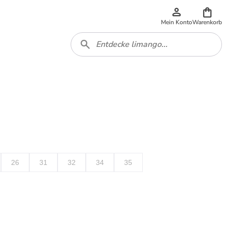
Mein Konto
Warenkorb
26
31
32
34
35