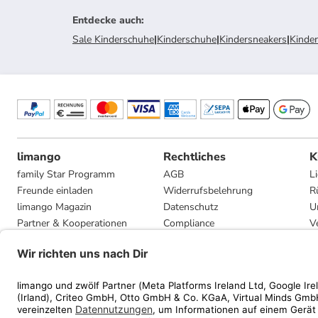
Entdecke auch
:
Sale Kinderschuhe
|
Kinderschuhe
|
Kindersneakers
|
Kinde
limango
Rechtliches
K
family Star Programm
AGB
L
Freunde einladen
Widerrufsbelehrung
R
limango Magazin
Datenschutz
U
Partner & Kooperationen
Compliance
V
Jobs
Impressum
G
Presse
Privatsphäre-Einstellungen
Mediadaten
Geschenkgutscheinbedingungen