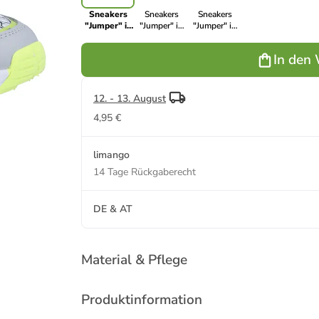
Sneakers
Sneakers
Sneakers
"Jumper" in
"Jumper" in
"Jumper" in
Grau
Blau
Weiß
In den
12. - 13. August
4,95 €
limango
14 Tage Rückgaberecht
DE & AT
Material & Pflege
Produktinformation