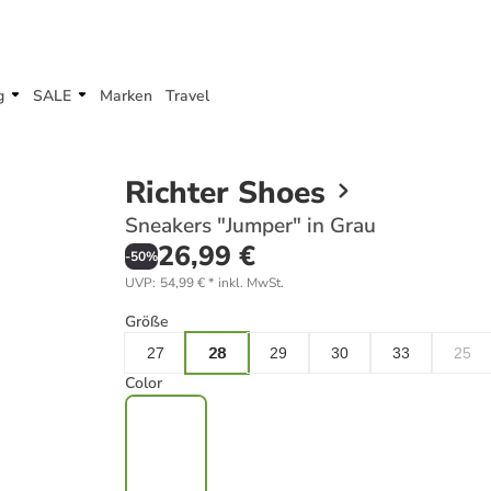
g
SALE
Marken
Travel
Richter Shoes
Sneakers "Jumper" in Grau
26,99 €
-
50
%
UVP
:
54,99 €
*
inkl. MwSt.
Größe
27
28
29
30
33
25
Color