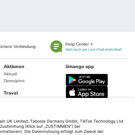
Help Center
ichere Verbindung
Jetzt auch per Live-Chat erreichbar!
Aktionen
limango app
Aktuell
Demnächst
Travel
Reiseangebote