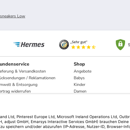
rsneakers Low
S
undenservice
Shop
ieferung & Versandkosten
Angebote
ücksendungen / Reklamationen
Babys
mwelt & Entsorgung
Kinder
ertrag widerrufen
Damen
esetzliche Gewährleistung und Reparatur
Herren
Wohnen
Trachten
Marken