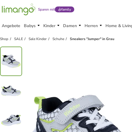
Sparen mit
family
Angebote
Babys
Kinder
Damen
Herren
Home & Livin
Shop
SALE
Sale Kinder
Schuhe
Sneakers "Jumper" in Grau