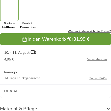
Boots in
Boots in
Hellbraun
Dunkelblau
Warum ändern sich die Preise?
In den Warenkorb für
31,99 €
10. - 11. August
4,95 €
Versandkosten
limango
14 Tage Rückgaberecht
Zu den FAQs
DE & AT
Material & Pflege