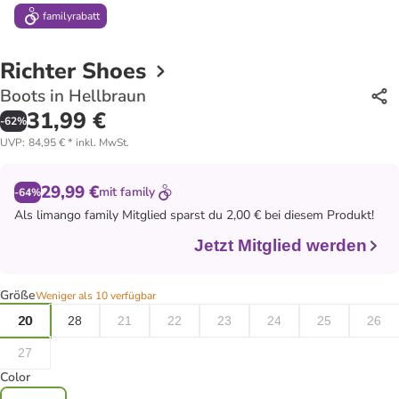
family
rabatt
Richter Shoes
Boots in Hellbraun
31,99 €
-
62
%
UVP
:
84,95 €
*
inkl. MwSt.
29,99 €
mit
family
-64%
Als
limango family
Mitglied sparst du 2,00 € bei diesem Produkt!
Jetzt Mitglied werden
Größe
Weniger als 10 verfügbar
20
28
21
22
23
24
25
26
27
Color