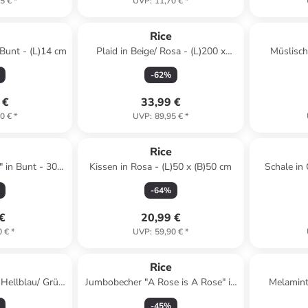
5 €
*
UVP
:
11,70 €
*
e
Rice
 Bunt - (L)14 cm
Plaid in Beige/ Rosa - (L)200 x
Müslisch
(B)140 cm
-
62
%
 €
33,99 €
0 €
*
UVP
:
89,95 €
*
e
Rice
" in Bunt - 300
Kissen in Rosa - (L)50 x (B)50 cm
Schale in
-
64
%
 €
20,99 €
0 €
*
UVP
:
59,90 €
*
e
Rice
 Hellblau/ Grün
Jumbobecher "A Rose is A Rose" in
Melaminte
ml
Rosa - 400 ml
-
45
%