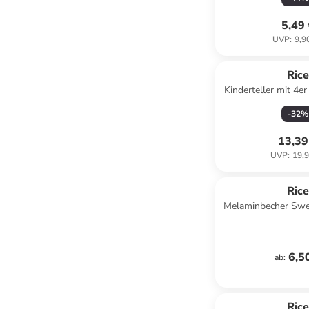
5,49
UVP
:
9,9
Ric
Kinderteller mit 4er
Fair in 
-
32
%
13,39
UVP
:
19,9
Ric
Melaminbecher Swee
in dusty 
6,5
ab
:
Ric