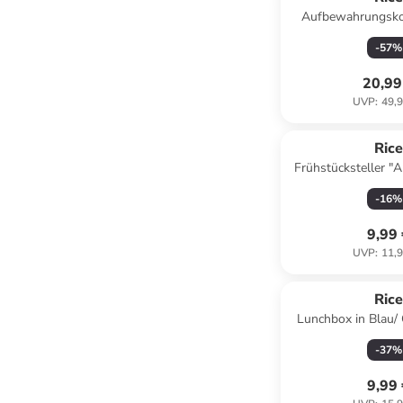
Aufbewahrungskor
(B)30 x (H
-
57
%
20,99
UVP
:
49,9
Ric
Frühstücksteller "A
Ø 20 
-
16
%
9,99
UVP
:
11,9
Ric
Lunchbox in Blau/ 
(H)7,5 x (
-
37
%
9,99