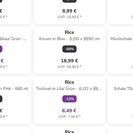
 €
8,99 €
0 €
*
UVP
:
10,90 €
*
klusiv
Reserviert
e
Rice
lblau/ Grün -
Kissen in Blau - (L)50 x (B)50 cm
Müslischale
x (T)27 cm
-
68
%
 €
18,99 €
0 €
*
UVP
:
59,90 €
*
family
exklusiv
e
Rice
in Pink - 660 ml
Tischset in Lila/ Grün - (L)32 x (B)42
Schale "Da
cm
-
13
%
 €
6,49 €
0 €
*
UVP
:
7,50 €
*
Reserviert
e
Rice