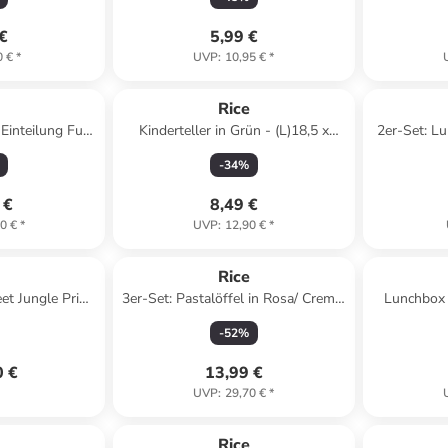
 €
5,99 €
0 €
*
UVP
:
10,95 €
*
e
Rice
 Einteilung Fun
Kinderteller in Grün - (L)18,5 x
2er-Set: Lu
pink
(B)18,7 cm
-
34
%
 €
8,49 €
0 €
*
UVP
:
12,90 €
*
e
Rice
t Jungle Print
3er-Set: Pastalöffel in Rosa/ Creme/
Lunchbox i
blue
Blau - (L)32 cm
(H
-
52
%
0 €
13,99 €
UVP
:
29,70 €
*
e
Rice