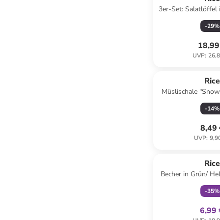
3er-Set: Salatlöffel
Rosa - (H
-
29
%
18,99
UVP
:
26,8
Ric
Müslischale "Snow
Grün - 3
-
14
%
8,49
UVP
:
9,9
family
ex
Ric
Becher in Grün/ He
-
35
%
6,99 