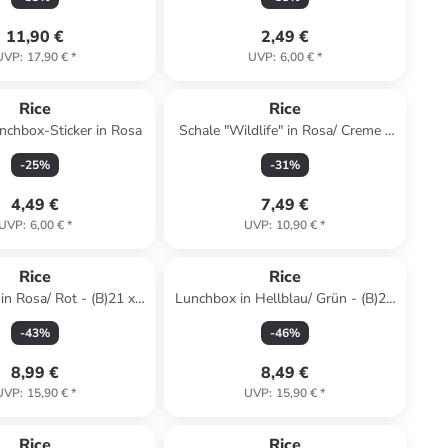
11,90 €
2,49 €
UVP
:
17,90 €
*
UVP
:
6,00 €
*
Rice
Rice
nchbox-Sticker in Rosa
Schale "Wildlife" in Rosa/ Creme -
Ø 20 cm
-
25
%
-
31
%
4,49 €
7,49 €
UVP
:
6,00 €
*
UVP
:
10,90 €
*
Rice
Rice
n Rosa/ Rot - (B)21 x
Lunchbox in Hellblau/ Grün - (B)21
)7,5 x (T)14 cm
x (H)7,5 x (T)14 cm
-
43
%
-
46
%
8,99 €
8,49 €
UVP
:
15,90 €
*
UVP
:
15,90 €
*
Rice
Rice