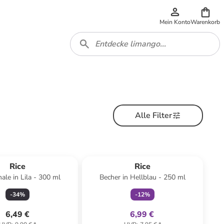
Mein Konto
Warenkorb
Alle Filter
family
exklusiv
Rice
Rice
ale in Lila - 300 ml
Becher in Hellblau - 250 ml
-
34
%
-
12
%
6,49 €
6,99 €