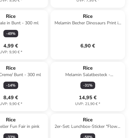
UVP
:
9,90 €
*
UVP
:
7,95 €
*
Rice
Rice
ale in Bunt - 300 ml
Melamin Becher Dinosaurs Print in
grün
-
49
%
4,99 €
6,90 €
UVP
:
9,90 €
*
Rice
Rice
 Creme/ Bunt - 300 ml
Melamin Salatbesteck -
Farbenfrohe Muster in bunt
-
14
%
-
31
%
8,49 €
14,95 €
UVP
:
9,90 €
*
UVP
:
21,90 €
*
Rice
Rice
ller Fun Fair in pink
2er-Set: Lunchbox-Sticker "Flower
Power" in Bunt
-
33
%
-
58
%