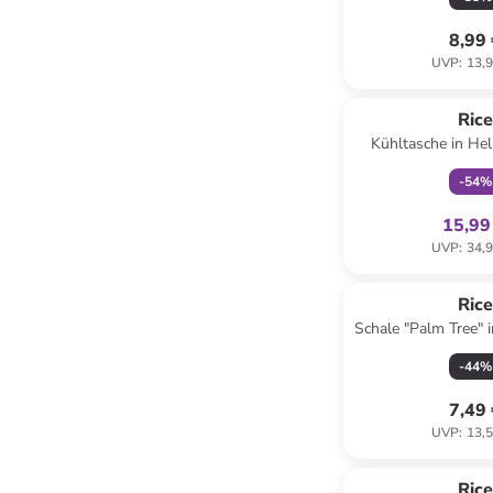
8,99
UVP
:
13,9
family
ex
Ric
Kühltasche in Hel
(B)25 x (H)30 
-
54
%
15,99
UVP
:
34,9
Ric
Schale "Palm Tree" 
-
44
%
7,49
UVP
:
13,5
Ric