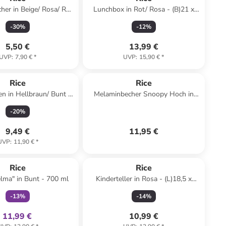
cher in Beige/ Rosa/ Rot
Lunchbox in Rot/ Rosa - (B)21 x
H)10 x Ø 7,7 cm
(H)7,5 x (T)14 cm
-
30
%
-
12
%
5,50 €
13,99 €
UVP
:
7,90 €
*
UVP
:
15,90 €
*
Rice
Rice
n in Hellbraun/ Bunt -
Melaminbecher Snoopy Hoch in
(H)27 cm
blau
-
20
%
9,49 €
11,95 €
UVP
:
11,90 €
*
family
exklusiv
Rice
Rice
lma" in Bunt - 700 ml
Kinderteller in Rosa - (L)18,5 x
(B)18,7 cm
-
13
%
-
14
%
11,99 €
10,99 €