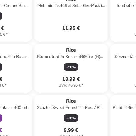
 in Creme/ Blau/
Melamin Teelöffel Set – 6er-Pack in
Jumbobeche
)21 cm
bunten Unifarben in bunt
 €
11,95 €
5 €
*
Reserviert
e
Rice
drop" in Rosa/
Blumentopf in Rosa - (B)9,5 x (H)23
Kerzenstän
00 ml
x (T)21 cm
-
58
%
 €
18,99 €
0 €
*
UVP
:
45,95 €
*
klusiv
e
Rice
llblau - 400 ml
Schale "Sweet Forest" in Rosa/ Pink
Pinata "Bird
- 700 ml
-
26
%
€
9,99 €