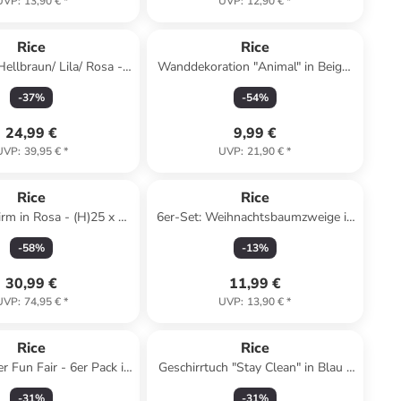
UVP
:
13,90 €
*
UVP
:
12,90 €
*
Rice
Rice
Hellbraun/ Lila/ Rosa -
Wanddekoration "Animal" in Beige/
)34 x (B)30 cm
Schwarz/ Rosa - Ø 13 cm
-
37
%
-
54
%
24,99 €
9,99 €
UVP
:
39,95 €
*
UVP
:
21,90 €
*
Rice
Rice
rm in Rosa - (H)25 x Ø
6er-Set: Weihnachtsbaumzweige in
40 cm
Grün - (H)52 cm
-
58
%
-
13
%
30,99 €
11,99 €
UVP
:
74,95 €
*
UVP
:
13,90 €
*
Rice
Rice
r Fun Fair - 6er Pack in
Geschirrtuch "Stay Clean" in Blau -
mint
(L)70 x (B)50 cm
-
31
%
-
31
%