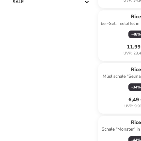
UVP
:
34,9
SALE
Ric
6er-Set: Teelöffel in
-
48
%
11,99
UVP
:
23,4
Ric
Müslischale "Selma
ml
-
34
%
6,49
UVP
:
9,9
Ric
Schale "Monster" in
- 300 
-
44
%