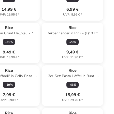
14,99 €
6,99 €
UVP
:
19,95 €
*
UVP
:
8,95 €
*
Rice
Rice
 in Grün/ Hellblau - 700
Dekoanhänger in Pink - (L)10 cm
ml
-
31
%
-
20
%
9,49 €
9,49 €
UVP
:
13,90 €
*
UVP
:
11,90 €
*
Rice
Rice
ffodil" in Gelb/ Rosa -
3er-Set: Pasta-Löffel in Bunt -
300 ml
(H)32 cm
-
19
%
-
46
%
7,99 €
15,99 €
UVP
:
9,90 €
*
UVP
:
29,70 €
*
Rice
Rice