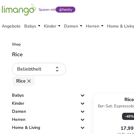
Sparen mit
family
Angebote
Babys
Kinder
Damen
Herren
Home & Livin
Shop
Rice
Beliebtheit
Rice
Babys
Ric
Kinder
6er-Set: Espressob
Damen
80 m
-
48
%
Herren
Home & Living
17,99