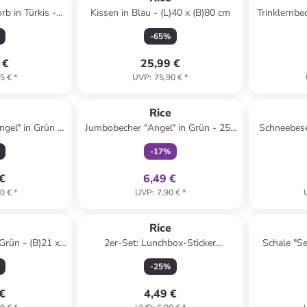
b in Türkis -
Kissen in Blau - (L)40 x (B)80 cm
Trinklernbe
)25 cm
- (
-
65
%
 €
25,99 €
5 €
*
UVP
:
75,90 €
*
family
exklusiv
e
Rice
ngel" in Grün -
Jumbobecher "Angel" in Grün - 250
Schneebese
cm
ml
-
17
%
 €
6,49 €
0 €
*
UVP
:
7,90 €
*
e
Rice
Grün - (B)21 x
2er-Set: Lunchbox-Sticker
Schale "Se
T)14 cm
"Mermaid" in Bunt
-
25
%
 €
4,49 €