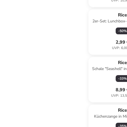
UVP
:
10,9
Ric
2er-Set: Lunchbox-
Cake" in
-
50
%
2,99
UVP
:
6,0
Ric
Schale "Seashell" i
-
33
%
8,99
UVP
:
13,5
Ric
Küchenzange in Mi
-
35
%