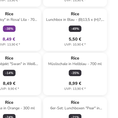
UVP
:
13,90 €
*
UVP
:
15,90 €
*
family
exklusiv
Rice
Rice
sy" in Rosa/ Lila - 700
Lunchbox in Blau - (B)13,5 x (H)7,5
ml
x (T)14 cm
-
38
%
-
49
%
8,49 €
5,50 €
UVP
:
13,90 €
*
UVP
:
10,90 €
*
Rice
Rice
bjekt "Swan" in Weiß/
Müslischale in Hellblau - 700 ml
- (B)7,5 x (H)9 cm
-
14
%
-
35
%
8,49 €
8,99 €
UVP
:
9,90 €
*
UVP
:
13,90 €
*
Rice
Rice
e in Orange - 300 ml
6er-Set: Lunchboxen "Pear" in
Türkis - (L)13 x (B)13 cm
-
24
%
-
21
%