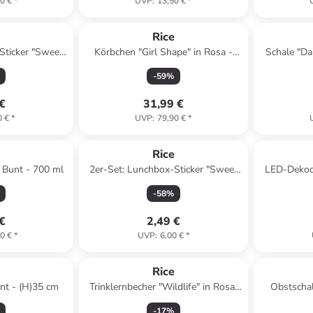
0 €
*
UVP
:
13,50 €
*
e
Rice
Sticker "Sweet
Körbchen "Girl Shape" in Rosa -
Schale "Dai
 Bunt
(B)39 x (H)51 x (T)32 cm
-
59
%
 €
31,99 €
0 €
*
UVP
:
79,90 €
*
e
Rice
n Bunt - 700 ml
2er-Set: Lunchbox-Sticker "Sweet
LED-Dekoo
Jungle" in Bunt
Rosa 
-
58
%
 €
2,49 €
0 €
*
UVP
:
6,00 €
*
e
Rice
nt - (H)35 cm
Trinklernbecher "Wildlife" in Rosa/
Obstschal
Orange - (H)9,5 x Ø 7,5 cm
-
17
%