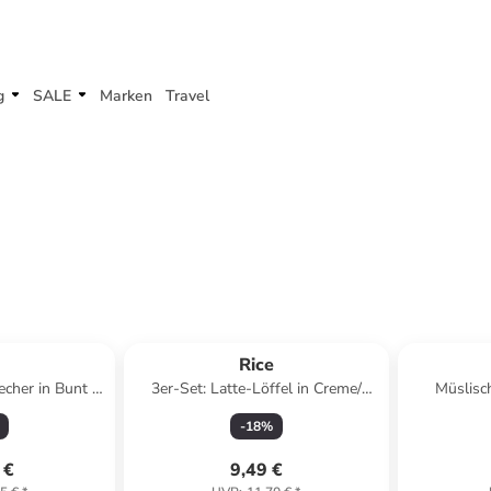
g
SALE
Marken
Travel
e
Rice
echer in Bunt -
3er-Set: Latte-Löffel in Creme/
Müslisch
l
Rosa/ Mint - (L)22,5 cm
-
18
%
 €
9,49 €