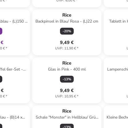
0 €
*
UVP
:
6,00 €
*
klusiv
e
Rice
- (L)150 x
Backpinsel in Blau/ Rosa - (L)22 cm
Tablett in 
cm
(L
-
20
%
 €
9,49 €
0 €
*
UVP
:
11,90 €
*
e
Rice
fel 6er-Set -
Glas in Pink - 400 ml
Lampenschi
 in bunt
-
13
%
 €
9,49 €
0 €
*
UVP
:
10,95 €
*
e
Rice
lau - (B)14 x
Schale "Monster" in Hellblau/ Grün
Kleine Beche
cm
- 700 ml
-
13
%