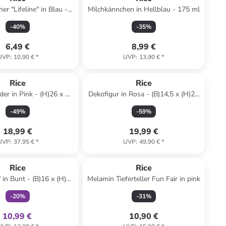
r "Lifeline" in Blau -
Milchkännchen in Hellblau - 175 ml
400 ml
-
40
%
-
35
%
6,49 €
8,99 €
UVP
:
10,90 €
*
UVP
:
13,90 €
*
Rice
Rice
der in Pink - (H)26 x Ø
Dekofigur in Rosa - (B)14,5 x (H)29
11 cm
x (T)13 cm
-
49
%
-
59
%
18,99 €
19,99 €
UVP
:
37,95 €
*
UVP
:
49,90 €
*
family
exklusiv
Rice
Rice
" in Bunt - (B)16 x (H)20
Melamin Tieferteller Fun Fair in pink
x (T)5 cm
-
20
%
-
31
%
10,99 €
10,90 €