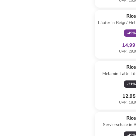
UVP
:
15,9
family
ex
Ric
Läufer in Beige/ Hellblau 
(B)90 
-
49
%
14,99
UVP
:
29,9
Ric
Melamin Latte Löf
Solid Colors
-
31
%
12,95
UVP
:
18,9
Ric
Servierschale in B
(H)25 
-
49
%