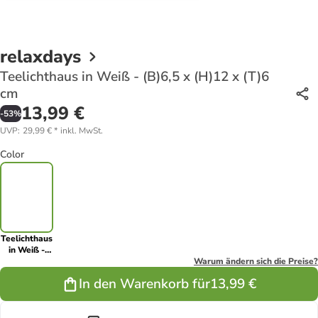
relaxdays
Teelichthaus in Weiß - (B)6,5 x (H)12 x (T)6
cm
13,99 €
-
53
%
UVP
:
29,99 €
*
inkl. MwSt.
Color
Teelichthaus
in Weiß -
(B)6,5 x
Warum ändern sich die Preise?
(H)12 x (T)6
In den Warenkorb für
13,99 €
cm