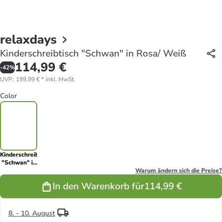
relaxdays
Kinderschreibtisch "Schwan" in Rosa/ Weiß
114,99 €
-
42
%
UVP
:
199,99 €
*
inkl. MwSt.
Color
Kinderschreibtisch
"Schwan" in
Rosa/ Weiß
Warum ändern sich die Preise?
In den Warenkorb für
114,99 €
8. - 10. August