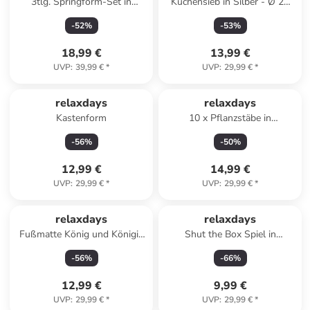
3tlg. Springform-Set in
Küchensieb in Silber - Ø 28
Anthrazit
cm
-
52
%
-
53
%
18,99 €
13,99 €
UVP
:
39,99 €
*
UVP
:
29,99 €
*
relaxdays
relaxdays
Kastenform
10 x Pflanzstäbe in
Dunkelgrün - 80 cm
-
56
%
-
50
%
12,99 €
14,99 €
UVP
:
29,99 €
*
UVP
:
29,99 €
*
relaxdays
relaxdays
Fußmatte König und Königin
Shut the Box Spiel in
in Braun - (B)60 x (T)40 cm
Natur/Grün
-
56
%
-
66
%
12,99 €
9,99 €
UVP
:
29,99 €
*
UVP
:
29,99 €
*