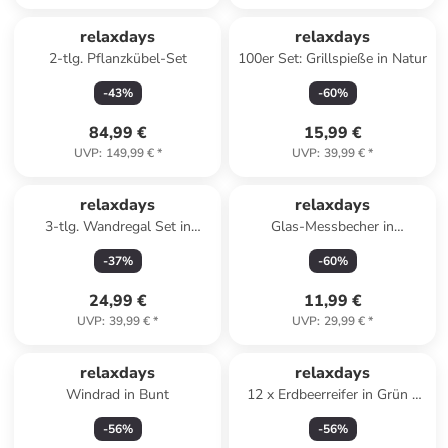
relaxdays
relaxdays
2-tlg. Pflanzkübel-Set
100er Set: Grillspieße in Natur
-
43
%
-
60
%
84,99 €
15,99 €
UVP
:
149,99 €
*
UVP
:
39,99 €
*
relaxdays
relaxdays
3-tlg. Wandregal Set in
Glas-Messbecher in
Braun/ Schwarz
Transparent - 250 ml
-
37
%
-
60
%
24,99 €
11,99 €
UVP
:
39,99 €
*
UVP
:
29,99 €
*
relaxdays
relaxdays
Windrad in Bunt
12 x Erdbeerreifer in Grün -
(H)10 x Ø 30 cm
-
56
%
-
56
%