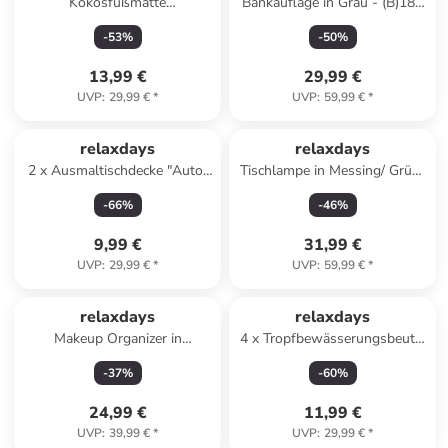
Kokosfußmatte
Bankauflage in Grau - (B)180
"Schuhparkplatz" in Natur - 75
x (H)7 x (T)50 cm
-
53
%
-
50
%
x 25 cm
13,99 €
29,99 €
UVP
:
29,99 €
*
UVP
:
59,99 €
*
relaxdays
relaxdays
2 x Ausmaltischdecke "Auto"
Tischlampe in Messing/ Grün-
in Weiß – 3 m
(H)33,5 x Ø 18 cm
-
66
%
-
46
%
9,99 €
31,99 €
UVP
:
29,99 €
*
UVP
:
59,99 €
*
relaxdays
relaxdays
Makeup Organizer in
4 x Tropfbewässerungsbeutel
Transparent
in Transparent - 3,5 Liter
-
37
%
-
60
%
24,99 €
11,99 €
UVP
:
39,99 €
*
UVP
:
29,99 €
*