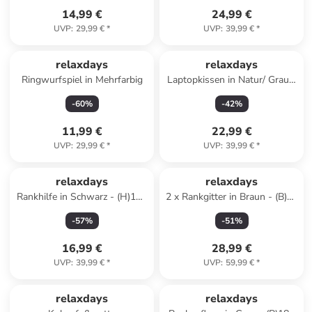
14,99 €
24,99 €
UVP
:
29,99 €
*
UVP
:
39,99 €
*
relaxdays
relaxdays
Ringwurfspiel in Mehrfarbig
Laptopkissen in Natur/ Grau -
(B)46 x (H)5,5 x (T)35 cm
-
60
%
-
42
%
11,99 €
22,99 €
UVP
:
29,99 €
*
UVP
:
39,99 €
*
relaxdays
relaxdays
Rankhilfe in Schwarz - (H)190
2 x Rankgitter in Braun - (B)35
cm
x (H)116 cm
-
57
%
-
51
%
16,99 €
28,99 €
UVP
:
39,99 €
*
UVP
:
59,99 €
*
relaxdays
relaxdays