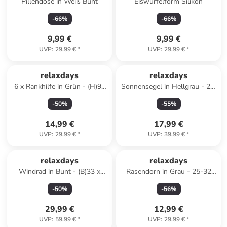
Pillendose in Weiß Bunt
Eiswürfelform Silikon
-
66
%
-
66
%
9,99 €
9,99 €
UVP
:
29,99 €
*
UVP
:
29,99 €
*
relaxdays
relaxdays
6 x Rankhilfe in Grün - (H)90
Sonnensegel in Hellgrau - 2 x
x Ø 28 cm
3 m
-
50
%
-
55
%
14,99 €
17,99 €
UVP
:
29,99 €
*
UVP
:
39,99 €
*
relaxdays
relaxdays
Windrad in Bunt - (B)33 x
Rasendorn in Grau - 25-32
(H)119 x (T)15,5 cm
mm
-
50
%
-
56
%
29,99 €
12,99 €
UVP
:
59,99 €
*
UVP
:
29,99 €
*