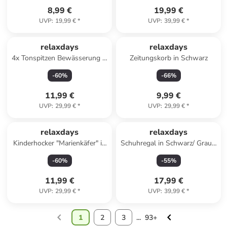
8,99 €
19,99 €
UVP
:
19,99 €
*
UVP
:
39,99 €
*
relaxdays
relaxdays
4x Tonspitzen Bewässerung in
Zeitungskorb in Schwarz
Terracotta
-
60
%
-
66
%
11,99 €
9,99 €
UVP
:
29,99 €
*
UVP
:
29,99 €
*
relaxdays
relaxdays
Kinderhocker "Marienkäfer" in
Schuhregal in Schwarz/ Grau -
Bunt - (B)25 x (H)26 x (T)32
(B)33 x (H)175 x (T)33 cm
-
60
%
-
55
%
cm
11,99 €
17,99 €
UVP
:
29,99 €
*
UVP
:
39,99 €
*
1
2
3
...
93+