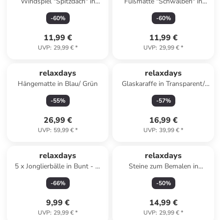
Windspiel "Spitzdach" in
Fußmatte "Schwalben" in
Braun - (B)14 x (H)68 x (T)7
Mehrfarbig - 60 x 40 cm
-
60
%
-
60
%
cm
11,99 €
11,99 €
UVP
:
29,99 €
*
UVP
:
29,99 €
*
relaxdays
relaxdays
Hängematte in Blau/ Grün
Glaskaraffe in Transparent/
Silber - 1688 ml
-
55
%
-
57
%
26,99 €
16,99 €
UVP
:
59,99 €
*
UVP
:
39,99 €
*
relaxdays
relaxdays
5 x Jonglierbälle in Bunt - Ø
Steine zum Bemalen in
6,5 cm
Hellgrau
-
66
%
-
50
%
9,99 €
14,99 €
UVP
:
29,99 €
*
UVP
:
29,99 €
*