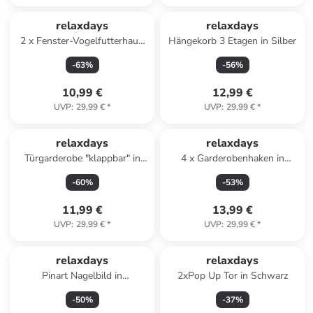
relaxdays
relaxdays
2 x Fenster-Vogelfutterhaus
Hängekorb 3 Etagen in Silber
in Transparent
-
63
%
-
56
%
10,99 €
12,99 €
UVP
:
29,99 €
*
UVP
:
29,99 €
*
relaxdays
relaxdays
Türgarderobe "klappbar" in
4 x Garderobenhaken in
Weiß
Natur/ Schwarz - (B)5 x (H)7 x
-
60
%
-
53
%
(T)5 cm
11,99 €
13,99 €
UVP
:
29,99 €
*
UVP
:
29,99 €
*
relaxdays
relaxdays
Pinart Nagelbild in
2xPop Up Tor in Schwarz
Schwarz/Silber
-
50
%
-
37
%