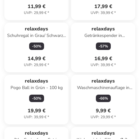
11,99 €
17,99 €
UVP
:
29,99 €
*
UVP
:
39,99 €
*
relaxdays
relaxdays
Schuhregal in Grau/ Schwarz -
Getränkespender in
(B)38 x (H)121 x (T)30 cm
Transparent - 4 Liter
-
50
%
-
57
%
14,99 €
16,99 €
UVP
:
29,99 €
*
UVP
:
39,99 €
*
relaxdays
relaxdays
Pogo Ball in Grün - 100 kg
Waschmaschinenauflage in
Anthrazit/ Creme - (B)130 x
-
50
%
-
66
%
(T)55 cm
19,99 €
9,99 €
UVP
:
39,99 €
*
UVP
:
29,99 €
*
relaxdays
relaxdays