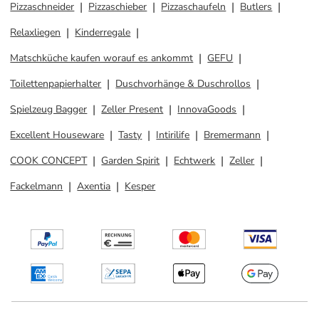
Pizzaschneider
Pizzaschieber
Pizzaschaufeln
Butlers
Relaxliegen
Kinderregale
Matschküche kaufen worauf es ankommt
GEFU
Toilettenpapierhalter
Duschvorhänge & Duschrollos
Spielzeug Bagger
Zeller Present
InnovaGoods
Excellent Houseware
Tasty
Intirilife
Bremermann
COOK CONCEPT
Garden Spirit
Echtwerk
Zeller
Fackelmann
Axentia
Kesper