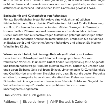
in Grün bleiben Ihre Pflanzen immer gut versorgt, auch wenn Sie einmal länger 
nicht zu Hause sind. Diese Accessoires sind nicht nur praktisch, sondern auch 
ästhetisch ansprechend und verleihen Ihrem Garten das gewisse Etwas.
Backzubehör und Küchenhelfer von Relaxdays
Für alle Backliebhaber bietet Relaxdays eine Vielzahl an nützlichen 
Küchenhelfern und Backzubehör. Die Kastenform ist ideal für die Zubereitung 
von Brot, Kuchen und anderen Leckereien. Mit den Tonkegeln in Terrakotta 
können Sie Ihre Pflanzen optimal bewässern, auch während des Backens. 
Diese Produkte sind aus hochwertigen Materialien gefertigt und sorgen dafür, 
dass Ihre kulinarischen Kreationen immer gelingen. Entdecken Sie die Vielfalt 
an Backzubehör und Küchenhelfern von Relaxdays und bringen Sie frischen 
Wind in Ihre Küche.
Warum es sich lohnt, bei Limango Relaxdays-Produkte zu kaufen
Beim Kauf von Relaxdays-Produkten bei Limango profitieren Sie von 
zahlreichen Vorteilen. In unserem Outlet finden Sie regelmäßig tolle Angebote 
und können hochwertige Produkte günstig erwerben. Nutzen Sie unseren Sale 
und sparen Sie bares Geld bei Ihrem Einkauf. Limango steht für Zuverlässigkeit 
und Qualität – bei uns können Sie sicher sein, dass Sie nur die besten Produkte 
erhalten. Unsere große Auswahl und die attraktiven Preise machen das 
Einkaufen bei Limango zu einem besonderen Erlebnis. Entdecken Sie jetzt die 
Vielfalt an Relaxdays-Produkten und profitieren Sie von unseren 
unschlagbaren Angeboten.
Das könnte Dir auch gefallen
:
Faltboxen
Eisportionierer
WMF Besteck & Zubehör