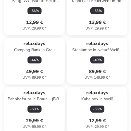
6-tlg. WC-Bürste-Set in
Kinderzelt Feuerwehr in Rot
Schwarz/ Silber - (L)35,5 x
-
56
%
-
53
%
(Ø)8 cm
12,99 €
13,99 €
UVP
:
29,99 €
*
UVP
:
29,99 €
*
relaxdays
relaxdays
Camping Bank in Grau
Stehlampe in Natur/ Weiß -
(H)180 x Ø30 cm
-
44
%
-
40
%
49,99 €
89,99 €
UVP
:
89,99 €
*
UVP
:
149,99 €
*
relaxdays
relaxdays
Bahnhofsuhr in Braun - (B)35
Kabelbox in Weiß
x (H)34 x (T)10 cm
-
50
%
-
56
%
29,99 €
12,99 €
UVP
:
59,99 €
*
UVP
:
29,99 €
*