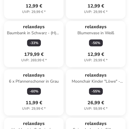
12,99 €
12,99 €
UVP
:
29,99 €
*
UVP
:
29,99 €
*
relaxdays
relaxdays
Baumbank in Schwarz - (H)85
Blumenvase in Weiß
x Ø 160 cm
-
33
%
-
56
%
179,99 €
12,99 €
UVP
:
269,99 €
*
UVP
:
29,99 €
*
relaxdays
relaxdays
6 x Pfannenschoner in Grau
Moonchair Kinder "Löwe" -
(B)50 x (H)47 x (T)48 cm
-
60
%
-
55
%
11,99 €
26,99 €
UVP
:
29,99 €
*
UVP
:
59,99 €
*
relaxdays
relaxdays