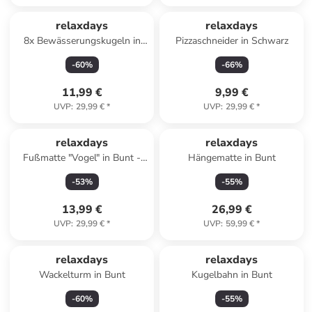
relaxdays
relaxdays
8x Bewässerungskugeln in
Pizzaschneider in Schwarz
Hellblau
-
60
%
-
66
%
11,99 €
9,99 €
UVP
:
29,99 €
*
UVP
:
29,99 €
*
relaxdays
relaxdays
Fußmatte "Vogel" in Bunt -
Hängematte in Bunt
(B)60 x (T)40 cm
-
53
%
-
55
%
13,99 €
26,99 €
UVP
:
29,99 €
*
UVP
:
59,99 €
*
relaxdays
relaxdays
Wackelturm in Bunt
Kugelbahn in Bunt
-
60
%
-
55
%