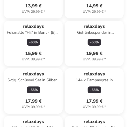
13,99 €
14,99 €
UVP
:
29,99 €
*
UVP
:
29,99 €
*
relaxdays
relaxdays
Fußmatte "Hi!" in Bunt - (B)60
Getränkespender in
x (T)40 cm
Transparent - 3,3 Liter
-
60
%
-
50
%
15,99 €
19,99 €
UVP
:
39,99 €
*
UVP
:
39,99 €
*
relaxdays
relaxdays
5-tlg. Schüssel Set in Silber -
144 x Pampasgras in
Ø14 - 24 cm
Mehrfarbig - 41 cm
-
55
%
-
55
%
17,99 €
17,99 €
UVP
:
39,99 €
*
UVP
:
39,99 €
*
relaxdays
relaxdays