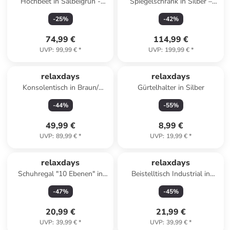
Hochbeet in Salbeigrün -
Spiegelschrank in Silber –
(B)240 x (H)45 x (T)60 cm
(B)25 x (H)120 x (T)12 cm
-
25
%
-
42
%
74,99 €
114,99 €
UVP
:
99,99 €
*
UVP
:
199,99 €
*
relaxdays
relaxdays
Konsolentisch in Braun/
Gürtelhalter in Silber
Schwarz - (B)160 x (H)80,5 x
-
44
%
-
55
%
(T)20 cm
49,99 €
8,99 €
UVP
:
89,99 €
*
UVP
:
19,99 €
*
relaxdays
relaxdays
Schuhregal "10 Ebenen" in
Beistelltisch Industrial in
Schwarz - (B)94 x (H)174 x
Grau-Braun/ Schwarz - (B)46
-
47
%
-
45
%
(T)30 cm
x (H)66 x (T)30 cm
20,99 €
21,99 €
UVP
:
39,99 €
*
UVP
:
39,99 €
*