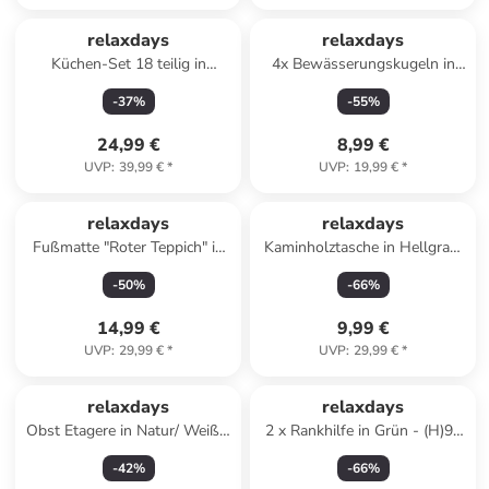
relaxdays
relaxdays
Küchen-Set 18 teilig in
4x Bewässerungskugeln in
Silber/Weiß
Terracotta
-
37
%
-
55
%
24,99 €
8,99 €
UVP
:
39,99 €
*
UVP
:
19,99 €
*
relaxdays
relaxdays
Fußmatte "Roter Teppich" in
Kaminholztasche in Hellgrau/
Schwarz - 40 x 60 cm
Schwarz - (B)50 x (H)25 x
-
50
%
-
66
%
(T)25 cm
14,99 €
9,99 €
UVP
:
29,99 €
*
UVP
:
29,99 €
*
relaxdays
relaxdays
Obst Etagere in Natur/ Weiß -
2 x Rankhilfe in Grün - (H)91
3 Etagen
x Ø 28 cm
-
42
%
-
66
%