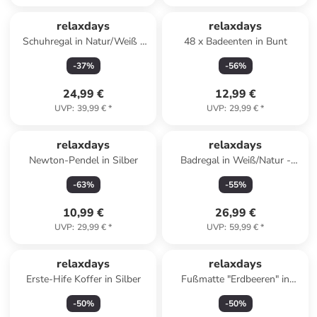
relaxdays
relaxdays
Schuhregal in Natur/Weiß -
48 x Badeenten in Bunt
(B)70 x (H)54,5 x (T)24,5 cm
-
37
%
-
56
%
24,99 €
12,99 €
UVP
:
39,99 €
*
UVP
:
29,99 €
*
relaxdays
relaxdays
Newton-Pendel in Silber
Badregal in Weiß/Natur -
(B)30 x (H)76 x (T)18,5 cm
-
63
%
-
55
%
10,99 €
26,99 €
UVP
:
29,99 €
*
UVP
:
59,99 €
*
relaxdays
relaxdays
Erste-Hife Koffer in Silber
Fußmatte "Erdbeeren" in
Mehrfarbig - 60 x 40 cm
-
50
%
-
50
%