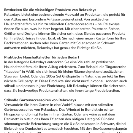
Entdecken Sie die vielseitigen Produkte von Relaxdays
Relaxdays bietet eine beeindruckende Auswahl an Produkten, die perfekt für 
den Alltag und besondere Anlässe geeignet sind. Von praktischen 
Haushaltshelfern bis hin zu stilvollen Gartenaccessoires – bei Relaxdays 
finden Sie alles, was Ihr Herz begehrt. Mit einer breiten Palette an Farben, 
Größen und Designs können Sie sicher sein, dass Sie das passende Produkt 
für Ihre Bedürfnisse finden. Egal, ob Sie nach einer neuen Kastenform für Ihre 
Backkreationen suchen oder Ihren Garten mit Solarlampen in Schwarz 
aufwerten möchten, Relaxdays hat genau das Richtige für Sie.
Praktische Haushaltshelfer für jeden Bedarf
In der Kategorie Relaxdays entdecken Sie eine Vielzahl an praktischen 
Haushaltshelfern, die Ihren Alltag erleichtern. Zum Beispiel die Türgarderobe 
"klappbar" in Weiß, die sich ideal für kleine Räume eignet und zusätzlichen 
Stauraum bietet. Oder das 100er Set Grillspieße in Natur, das perfekt für Ihre 
nächste Grillparty ist. Diese Produkte sind nicht nur funktional, sondern auch 
stilvoll und passen in jede Einrichtung. Mit Relaxdays können Sie sicher sein, 
dass Sie hochwertige Produkte erhalten, die Ihnen lange Freude bereiten.
Stilvolle Gartenaccessoires von Relaxdays
Verwandeln Sie Ihren Garten in eine Wohlfühloase mit den stilvollen 
Gartenaccessoires von Relaxdays. Das Windrad in Bunt ist ein echter 
Hingucker und bringt Farbe in Ihren Garten. Oder wie wäre es mit dem 
Ranknetz in Natur, das Ihren Pflanzen den nötigen Halt gibt? Für eine 
stimmungsvolle Beleuchtung sorgen die 6 x Solarlampen in Schwarz, die bei 
Einbruch der Dunkelheit automatisch leuchten. Mit den Bewässerungskugeln 