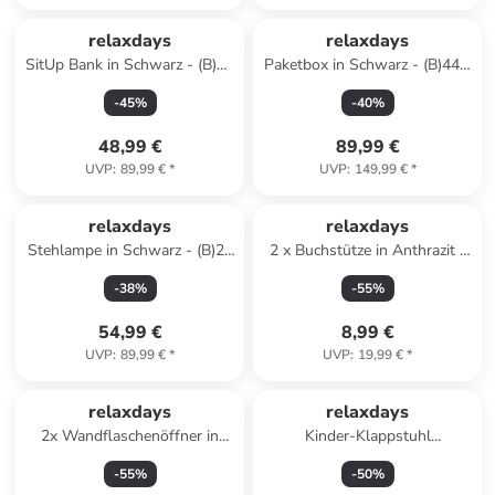
relaxdays
relaxdays
SitUp Bank in Schwarz - (B)33
Paketbox in Schwarz - (B)44 x
x (H)63 x (T)135 cm
(H)82 x (T)22 cm
-
45
%
-
40
%
48,99 €
89,99 €
UVP
:
89,99 €
*
UVP
:
149,99 €
*
relaxdays
relaxdays
Stehlampe in Schwarz - (B)26
2 x Buchstütze in Anthrazit -
x (H)161 x (T)26 cm
(B)9 x (H)14 x (T)12,5 cm
-
38
%
-
55
%
54,99 €
8,99 €
UVP
:
89,99 €
*
UVP
:
19,99 €
*
relaxdays
relaxdays
2x Wandflaschenöffner in
Kinder-Klappstuhl
Silber
"Marienkäfer" in Bunt - (B)36 x
-
55
%
-
50
%
(H)51,5 x (T)37,5 cm