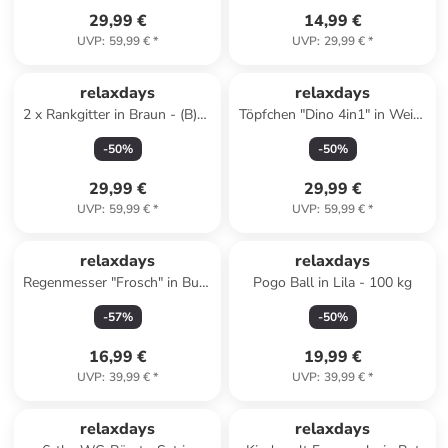
29,99 €
14,99 €
UVP
:
59,99 €
*
UVP
:
29,99 €
*
relaxdays
relaxdays
2 x Rankgitter in Braun - (B)30
Töpfchen "Dino 4in1" in Weiß/
x (H)160 cm
Rosa - (B)36,5 x (H)30 x
-
50
%
-
50
%
(T)33,5 cm
29,99 €
29,99 €
UVP
:
59,99 €
*
UVP
:
59,99 €
*
relaxdays
relaxdays
Regenmesser "Frosch" in Bunt
Pogo Ball in Lila - 100 kg
- (B)10,5 x (H)19 x (T)8 cm
-
57
%
-
50
%
16,99 €
19,99 €
UVP
:
39,99 €
*
UVP
:
39,99 €
*
relaxdays
relaxdays