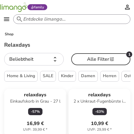
family
Shop
Relaxdays
1
Beliebtheit
Alle Filter
Home & Living
SALE
Kinder
Damen
Herren
Oste
relaxdays
relaxdays
Einkaufskorb in Grau - 27 l
2 x Unkraut-Fugenbürste in
Natur/ Gold
-
57
%
-
63
%
16,99 €
10,99 €
UVP
:
39,99 €
*
UVP
:
29,99 €
*