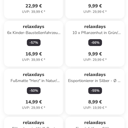
22,99 €
9,99 €
UVP
:
39,99 €
*
UVP
:
29,99 €
*
relaxdays
relaxdays
6x Kinder-Baustellenfahrzeug
10 x Pflanzenhut in Grün/
in Orange/ Schwarz
Transparent - (B)19 x (H)22 x
-
57
%
-
66
%
(T)19 cm
16,99 €
9,99 €
UVP
:
39,99 €
*
UVP
:
29,99 €
*
relaxdays
relaxdays
Fußmatte "Herz" in Natur/
Eisportionierer in Silber - Ø 53
Schwarz - 75 x 25 cm
mm
-
50
%
-
55
%
14,99 €
8,99 €
UVP
:
29,99 €
*
UVP
:
19,99 €
*
relaxdays
relaxdays