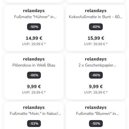
relaxdays
relaxdays
Fußmatte "Hühner" in
Kokosfußmatte in Bunt - 60 x
Mehrfarbig - 60 x 40 cm
40 cm
-
50
%
-
60
%
14,99 €
15,99 €
UVP
:
29,99 €
*
UVP
:
39,99 €
*
relaxdays
relaxdays
Pillendose in Weiß Blau
2 x Geschenkpapier
Aufbewahrung in Transparent
-
66
%
-
66
%
- (H)79 x Ø 22 cm
9,99 €
9,99 €
UVP
:
29,99 €
*
UVP
:
29,99 €
*
relaxdays
relaxdays
Fußmatte "Moin." in Natur/
Fußmatte "Blumen" in
Schwarz - (B)75 x (T)25 cm
Mehrfarbig - 60 x 40 cm
-
53
%
-
50
%