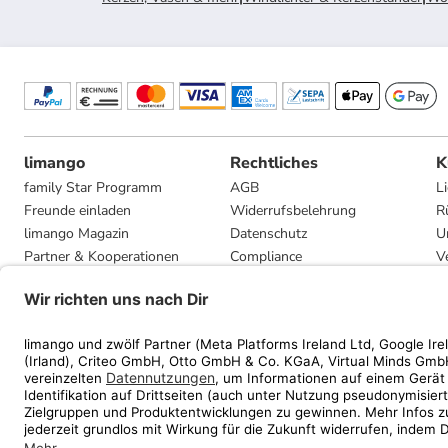
limango
Rechtliches
K
family Star Programm
AGB
L
Freunde einladen
Widerrufsbelehrung
R
limango Magazin
Datenschutz
U
Partner & Kooperationen
Compliance
V
Jobs
Impressum
G
Presse
Privatsphäre-Einstellungen
Mediadaten
Geschenkgutscheinbedingungen