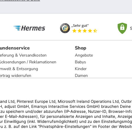
S
undenservice
Shop
ieferung & Versandkosten
Angebote
ücksendungen / Reklamationen
Babys
mwelt & Entsorgung
Kinder
ertrag widerrufen
Damen
esetzliche Gewährleistung und Reparatur
Herren
Wohnen
Trachten
Marken