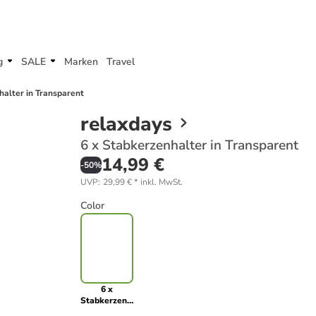
g
SALE
Marken
Travel
halter in Transparent
relaxdays
6 x Stabkerzenhalter in Transparent
14,99 €
-
50
%
UVP
:
29,99 €
*
inkl. MwSt.
Color
6 x
Stabkerzenhalter
in