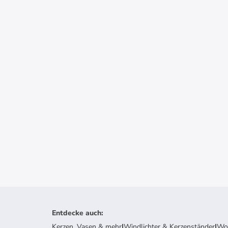
Entdecke auch
:
Kerzen, Vasen & mehr
|
Windlichter & Kerzenständer
|
Woh