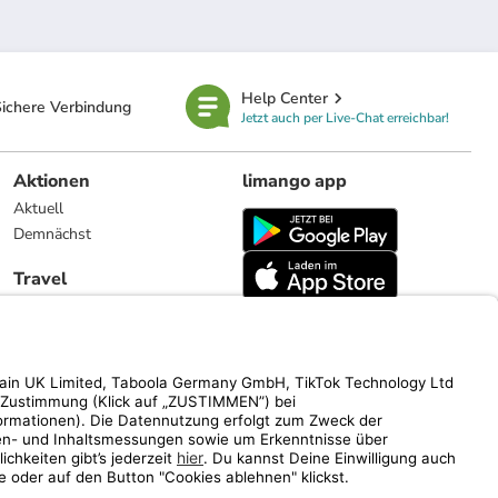
Help Center
ichere Verbindung
Jetzt auch per Live-Chat erreichbar!
Aktionen
limango app
Aktuell
Demnächst
Travel
Reiseangebote
limango.nl
limango.pl