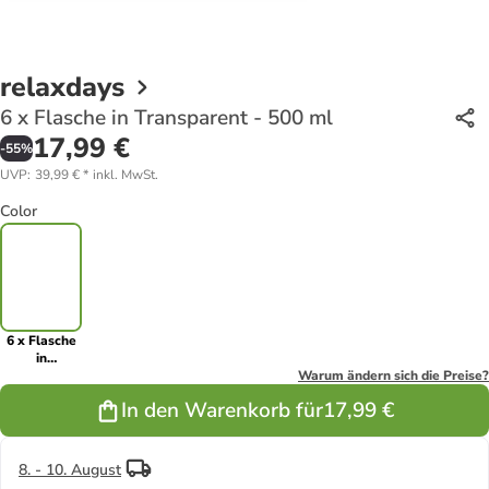
relaxdays
6 x Flasche in Transparent - 500 ml
17,99 €
-
55
%
UVP
:
39,99 €
*
inkl. MwSt.
Color
6 x Flasche
in
Transparent
Warum ändern sich die Preise?
- 500 ml
In den Warenkorb für
17,99 €
8. - 10. August