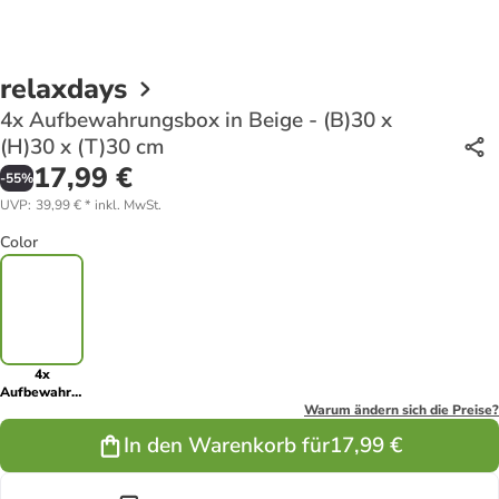
relaxdays
4x Aufbewahrungsbox in Beige - (B)30 x
(H)30 x (T)30 cm
17,99 €
-
55
%
UVP
:
39,99 €
*
inkl. MwSt.
Color
4x
Aufbewahrungsbox
in Beige -
Warum ändern sich die Preise?
(B)30 x
In den Warenkorb für
17,99 €
(H)30 x
(T)30 cm