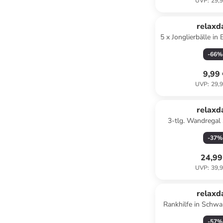
UVP
:
29,9
relaxd
5 x Jonglierbälle in
-
66
%
9,99
UVP
:
29,9
relaxd
3-tlg. Wandregal 
Schwa
-
37
%
24,99
UVP
:
39,9
relaxd
Rankhilfe in Schwa
-
57
%