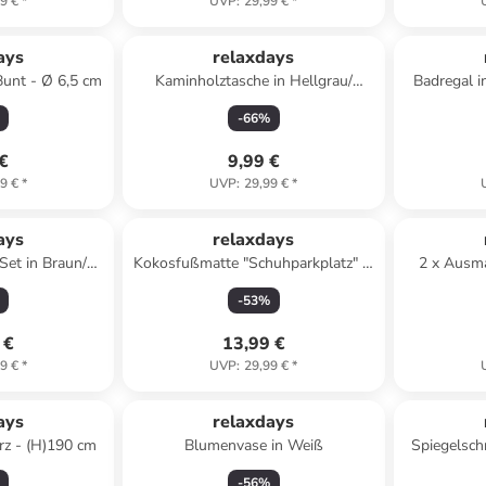
9 €
*
UVP
:
29,99 €
*
ays
relaxdays
 Bunt - Ø 6,5 cm
Kaminholztasche in Hellgrau/
Badregal i
Schwarz - (B)50 x (H)25 x (T)25 cm
(H)
-
66
%
 €
9,99 €
9 €
*
UVP
:
29,99 €
*
ays
relaxdays
Set in Braun/
Kokosfußmatte "Schuhparkplatz" in
2 x Ausma
rz
Natur - 75 x 25 cm
-
53
%
 €
13,99 €
9 €
*
UVP
:
29,99 €
*
ays
relaxdays
rz - (H)190 cm
Blumenvase in Weiß
Spiegelschr
(H)
-
56
%