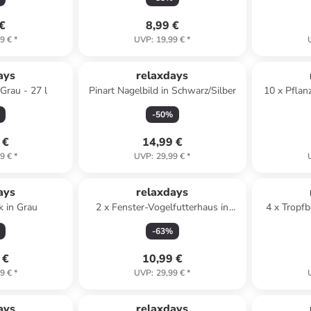
 €
8,99 €
9 €
*
UVP
:
19,99 €
*
ays
relaxdays
Grau - 27 l
Pinart Nagelbild in Schwarz/Silber
10 x Pflan
-
50
%
 €
14,99 €
9 €
*
UVP
:
29,99 €
*
ays
relaxdays
 in Grau
2 x Fenster-Vogelfutterhaus in
4 x Tropf
Transparent
Trans
-
63
%
 €
10,99 €
9 €
*
UVP
:
29,99 €
*
ays
relaxdays