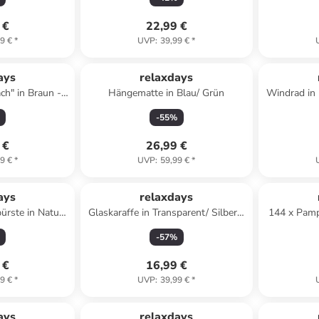
 €
22,99 €
9 €
*
UVP
:
39,99 €
*
ays
relaxdays
ch" in Braun -
Hängematte in Blau/ Grün
Windrad in 
 x (T)7 cm
-
55
%
 €
26,99 €
9 €
*
UVP
:
59,99 €
*
ays
relaxdays
ürste in Natur/
Glaskaraffe in Transparent/ Silber -
144 x Pamp
1688 ml
-
57
%
 €
16,99 €
9 €
*
UVP
:
39,99 €
*
ays
relaxdays