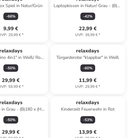
ox Spiel in Natur/Grün
Laptopkissen in Natur/ Grau - (B)46
x (H)5,5 x (T)35 cm
-
66
%
-
42
%
9,99 €
22,99 €
UVP
:
29,99 €
*
UVP
:
39,99 €
*
relaxdays
relaxdays
ino 4in1" in Weiß/ Rosa
Türgarderobe "klappbar" in Weiß
 x (H)30 x (T)33,5 cm
-
50
%
-
60
%
29,99 €
11,99 €
UVP
:
59,99 €
*
UVP
:
29,99 €
*
relaxdays
relaxdays
 in Grau - (B)180 x (H)7
Kinderzelt Feuerwehr in Rot
x (T)50 cm
-
50
%
-
53
%
29,99 €
13,99 €