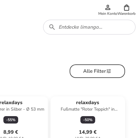
Mein Konto
Warenkorb
Alle Filter
relaxdays
relaxdays
erer in Silber - Ø 53 mm
Fußmatte "Roter Teppich" in
Schwarz - 40 x 60 cm
-
55
%
-
50
%
8,99 €
14,99 €