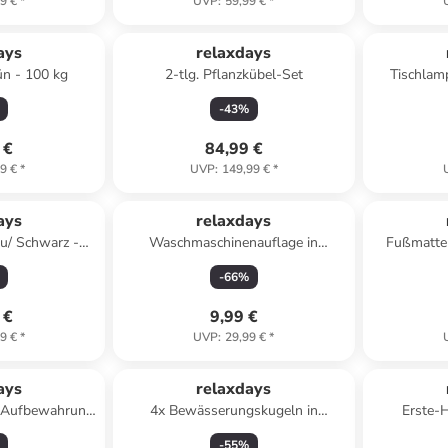
9 €
*
UVP
:
59,99 €
*
ays
relaxdays
ün - 100 kg
2-tlg. Pflanzkübel-Set
Tischlam
(H)
-
43
%
 €
84,99 €
9 €
*
UVP
:
149,99 €
*
ays
relaxdays
au/ Schwarz -
Waschmaschinenauflage in
Fußmatte 
 x (T)30 cm
Anthrazit/ Creme - (B)130 x (T)55
Braun 
-
66
%
cm
 €
9,99 €
9 €
*
UVP
:
29,99 €
*
ays
relaxdays
r Aufbewahrung
4x Bewässerungskugeln in
Erste-H
H)79 x Ø 22 cm
Terracotta
-
55
%