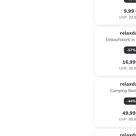
9,99
UVP
:
29,9
relaxd
Einkaufskorb in 
-
57
%
16,99
UVP
:
39,9
relaxd
Camping Bank
-
44
%
49,99
UVP
:
89,9
relaxd