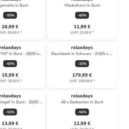
gematte in Bunt
Wackelturm in Bunt
-
55
%
-
60
%
26,99 €
11,99 €
UVP
:
59,99 €
*
UVP
:
29,99 €
*
relaxdays
relaxdays
Hi!" in Bunt - (B)60 x
Baumbank in Schwarz - (H)85 x Ø
(T)40 cm
160 cm
-
60
%
-
33
%
15,99 €
179,99 €
UVP
:
39,99 €
*
UVP
:
269,99 €
*
relaxdays
relaxdays
ogel" in Bunt - (B)60 x
48 x Badeenten in Bunt
(T)40 cm
-
53
%
-
56
%
13,99 €
12,99 €