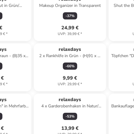
ut in Grün/
Makeup Organizer in Transparent
Shut the B
x (H)22 x (T)19
-
37
%
 €
24,99 €
9 €
*
UVP
:
39,99 €
*
ays
relaxdays
raun - (B)35 x
2 x Rankhilfe in Grün - (H)91 x Ø
Töpfchen "D
 cm
28 cm
- (B)36,5
-
66
%
 €
9,99 €
9 €
*
UVP
:
29,99 €
*
ays
relaxdays
" in Mehrfarbig
4 x Garderobenhaken in Natur/
Bankauflage
0 cm
Schwarz - (B)5 x (H)7 x (T)5 cm
-
53
%
 €
13,99 €