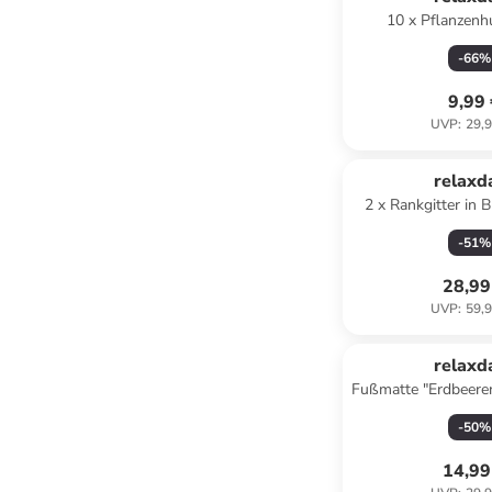
10 x Pflanzenh
Transparent - (B)19 
-
66
%
cm
9,99
UVP
:
29,9
relaxd
2 x Rankgitter in B
(H)116
-
51
%
28,99
UVP
:
59,9
relaxd
Fußmatte "Erdbeeren
- 60 x 4
-
50
%
14,99