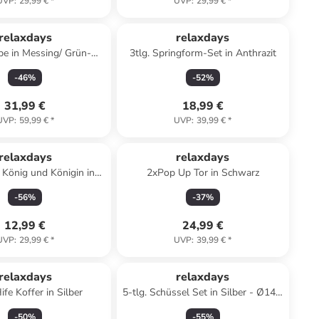
UVP
:
29,99 €
*
UVP
:
29,99 €
*
relaxdays
relaxdays
pe in Messing/ Grün-
3tlg. Springform-Set in Anthrazit
33,5 x Ø 18 cm
-
46
%
-
52
%
31,99 €
18,99 €
UVP
:
59,99 €
*
UVP
:
39,99 €
*
relaxdays
relaxdays
König und Königin in
2xPop Up Tor in Schwarz
- (B)60 x (T)40 cm
-
56
%
-
37
%
12,99 €
24,99 €
UVP
:
29,99 €
*
UVP
:
39,99 €
*
relaxdays
relaxdays
ife Koffer in Silber
5-tlg. Schüssel Set in Silber - Ø14 -
24 cm
-
50
%
-
55
%