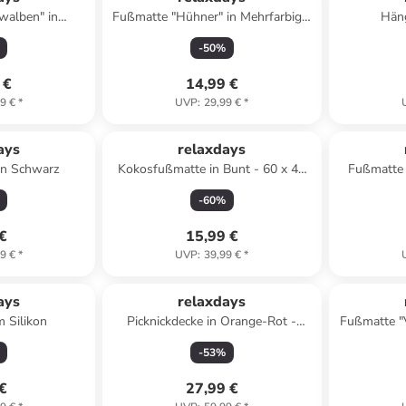
walben" in
Fußmatte "Hühner" in Mehrfarbig -
Hän
60 x 40 cm
60 x 40 cm
-
50
%
 €
14,99 €
9 €
*
UVP
:
29,99 €
*
ays
relaxdays
 in Schwarz
Kokosfußmatte in Bunt - 60 x 40
Fußmatte "
cm
-
60
%
 €
15,99 €
9 €
*
UVP
:
39,99 €
*
ays
relaxdays
m Silikon
Picknickdecke in Orange-Rot -
Fußmatte "V
(L)200 x (B)200 cm
-
53
%
 €
27,99 €