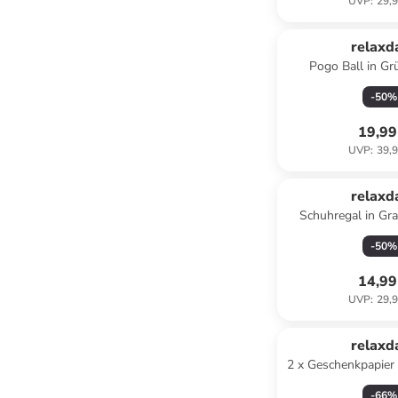
UVP
:
29,9
relaxd
Pogo Ball in Gr
-
50
%
19,99
UVP
:
39,9
relaxd
Schuhregal in Gr
(B)38 x (H)121
-
50
%
14,99
UVP
:
29,9
relaxd
2 x Geschenkpapie
in Transparent - (
-
66
%