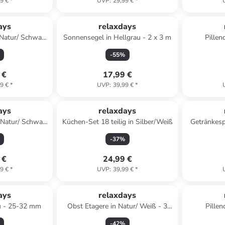
9 €
*
UVP
:
29,99 €
*
ays
relaxdays
 Natur/ Schwarz
Sonnensegel in Hellgrau - 2 x 3 m
Pillen
5 cm
-
55
%
 €
17,99 €
9 €
*
UVP
:
39,99 €
*
ays
relaxdays
 Natur/ Schwarz
Küchen-Set 18 teilig in Silber/Weiß
Getränkesp
T)25 cm
-
37
%
 €
24,99 €
9 €
*
UVP
:
39,99 €
*
ays
relaxdays
u - 25-32 mm
Obst Etagere in Natur/ Weiß - 3
Pillen
Etagen
-
42
%