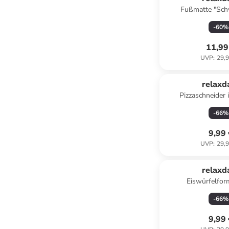
Fußmatte "Sch
Mehrfarbig - 
-
60
%
11,99
UVP
:
29,9
relaxd
Pizzaschneider
-
66
%
9,99
UVP
:
29,9
relaxd
Eiswürfelfor
-
66
%
9,99