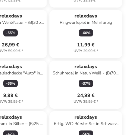
UVP
:
59,99 €
*
UVP
:
29,99 €
*
relaxdays
relaxdays
n Weiß/Natur - (B)30 x
Ringwurfspiel in Mehrfarbig
76 x (T)18,5 cm
-
55
%
-
60
%
26,99 €
11,99 €
UVP
:
59,99 €
*
UVP
:
29,99 €
*
relaxdays
relaxdays
ltischdecke "Auto" in
Schuhregal in Natur/Weiß - (B)70 x
Weiß – 3 m
(H)54,5 x (T)24,5 cm
-
66
%
-
37
%
9,99 €
24,99 €
UVP
:
29,99 €
*
UVP
:
39,99 €
*
relaxdays
relaxdays
ank in Silber – (B)25 x
6-tlg. WC-Bürste-Set in Schwarz/
120 x (T)12 cm
Silber - (L)35,5 x (Ø)8 cm
-
42
%
-
56
%