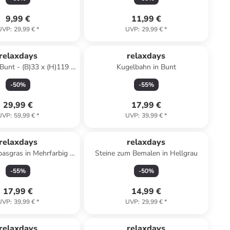
9,99 €
11,99 €
UVP
:
29,99 €
*
UVP
:
29,99 €
*
relaxdays
relaxdays
Bunt - (B)33 x (H)119 x
Kugelbahn in Bunt
(T)15,5 cm
-
50
%
-
55
%
29,99 €
17,99 €
UVP
:
59,99 €
*
UVP
:
39,99 €
*
relaxdays
relaxdays
asgras in Mehrfarbig -
Steine zum Bemalen in Hellgrau
41 cm
-
55
%
-
50
%
17,99 €
14,99 €
UVP
:
39,99 €
*
UVP
:
29,99 €
*
relaxdays
relaxdays