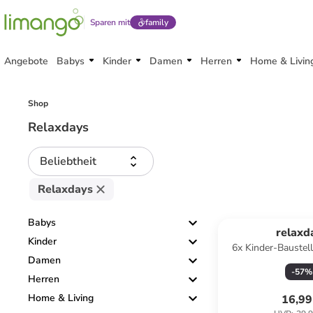
Sparen mit
family
Angebote
Babys
Kinder
Damen
Herren
Home & Livin
Shop
Relaxdays
Beliebtheit
Relaxdays
Babys
relaxd
Kinder
6x Kinder-Baustel
Damen
Orange/ S
-
57
%
Herren
Home & Living
16,99