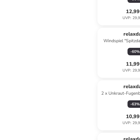
12,99
UVP
:
29,9
relaxd
Windspiel "Spitzda
(B)14 x (H)68
-
60
%
11,99
UVP
:
29,9
relaxd
2 x Unkraut-Fugenb
Gold
-
63
%
10,99
UVP
:
29,9
relaxd