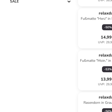
UVP
:
39,9
SALE
relaxd
Fußmatte "Herz" in
- 75 x 2
-
50
%
14,99
UVP
:
29,9
relaxd
Fußmatte "Moin." in
- (B)75 x (
-
53
%
13,99
UVP
:
29,9
relaxd
Rasendorn in Gra
-
56
%