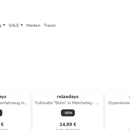
g
SALE
Marken
Travel
ays
relaxdays
lenfahrzeug in
Fußmatte "Boho" in Mehrfarbig - 60
Eisportioni
chwarz
x 40 cm
-
50
%
 €
14,99 €