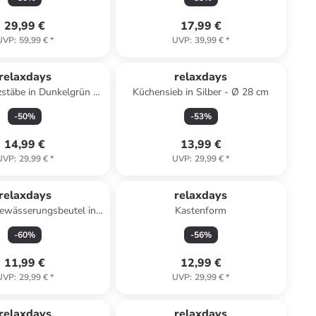
29,99 €
17,99 €
UVP
:
59,99 €
*
UVP
:
39,99 €
*
relaxdays
relaxdays
zstäbe in Dunkelgrün -
Küchensieb in Silber - Ø 28 cm
80 cm
-
50
%
-
53
%
14,99 €
13,99 €
UVP
:
29,99 €
*
UVP
:
29,99 €
*
relaxdays
relaxdays
bewässerungsbeutel in
Kastenform
parent - 3,5 Liter
-
60
%
-
56
%
11,99 €
12,99 €
UVP
:
29,99 €
*
UVP
:
29,99 €
*
relaxdays
relaxdays