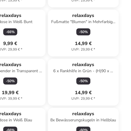
UVP
:
19,99 €
*
UVP
:
29,99 €
*
relaxdays
relaxdays
dose in Weiß Bunt
Fußmatte "Blumen" in Mehrfarbig -
60 x 40 cm
-
66
%
-
50
%
9,99 €
14,99 €
UVP
:
29,99 €
*
UVP
:
29,99 €
*
relaxdays
relaxdays
ender in Transparent -
6 x Rankhilfe in Grün - (H)90 x Ø
3,3 Liter
28 cm
-
50
%
-
50
%
19,99 €
14,99 €
UVP
:
39,99 €
*
UVP
:
29,99 €
*
relaxdays
relaxdays
dose in Weiß Blau
8x Bewässerungskugeln in Hellblau
-
66
%
-
60
%