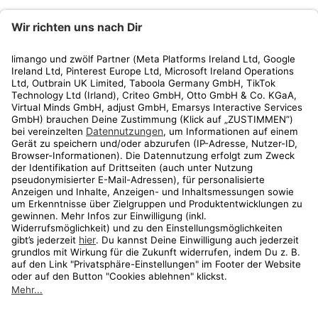
limango
Rechtliches
Kundenservice
Shop
Aktionen
Travel