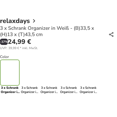
relaxdays
3 x Schrank Organizer in Weiß - (B)33,5 x
(H)13 x (T)43,5 cm
24,99 €
-
37
%
UVP
:
39,99 €
*
inkl. MwSt.
Color
3 x Schrank
3 x Schrank
3 x Schrank
3 x Schrank
3 x Schrank
Organizer in
Organizer in
Organizer in
Organizer in
Organizer in
Weiß -
Weiß -
Weiß -
Grau -
Grau -
(B)33,5 x
(B)33,5 x
(B)33,5 x
(B)33,5 x
(B)33,5 x
(H)13 x
(H)18 x
(H)24,5 x
(H)13 x
(H)18 x
(T)43,5 cm
(T)43,5 cm
(T)43,5 cm
(T)43,5 cm
(T)43,5 cm