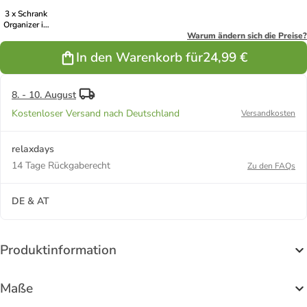
3 x Schrank
Organizer in
Grau -
Warum ändern sich die Preise?
(B)33,5 x
In den Warenkorb für
24,99 €
(H)24,5 x
(T)43,5 cm
8. - 10. August
Kostenloser Versand nach Deutschland
Versandkosten
relaxdays
14 Tage Rückgaberecht
Zu den FAQs
DE & AT
Produktinformation
Maße