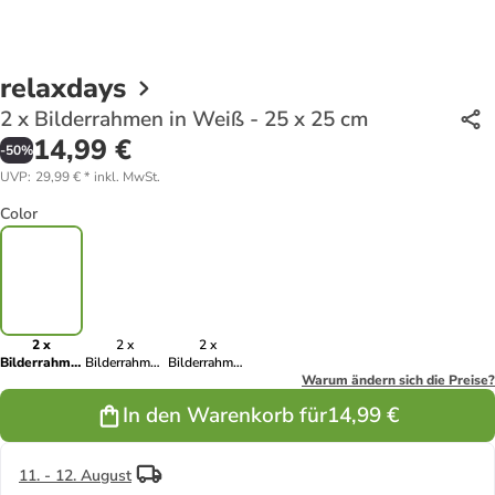
relaxdays
2 x Bilderrahmen in Weiß - 25 x 25 cm
14,99 €
-
50
%
UVP
:
29,99 €
*
inkl. MwSt.
Color
2 x
2 x
2 x
Bilderrahmen
Bilderrahmen
Bilderrahmen
in Weiß - 25
in Silber - 25
in Schwarz -
Warum ändern sich die Preise?
x 25 cm
x 25 cm
25 x 25 cm
In den Warenkorb für
14,99 €
11. - 12. August