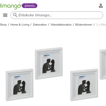
family
Shop
Home & Living
Dekoration
Wanddekoration
Bilderrahmen
2 x Bil