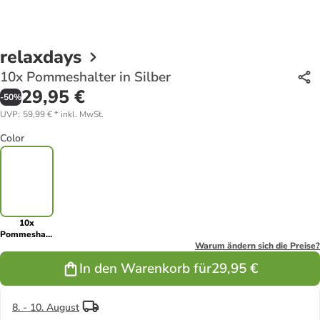
relaxdays
10x Pommeshalter in Silber
29,95 €
-
50
%
UVP
:
59,99 €
*
inkl. MwSt.
Color
10x
Pommeshalter
in Silber
Warum ändern sich die Preise?
In den Warenkorb für
29,95 €
8. - 10. August