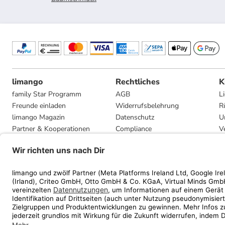
limango
Rechtliches
K
family Star Programm
AGB
L
Freunde einladen
Widerrufsbelehrung
R
limango Magazin
Datenschutz
U
Partner & Kooperationen
Compliance
V
Jobs
Impressum
G
Presse
Privatsphäre-Einstellungen
Mediadaten
Geschenkgutscheinbedingungen