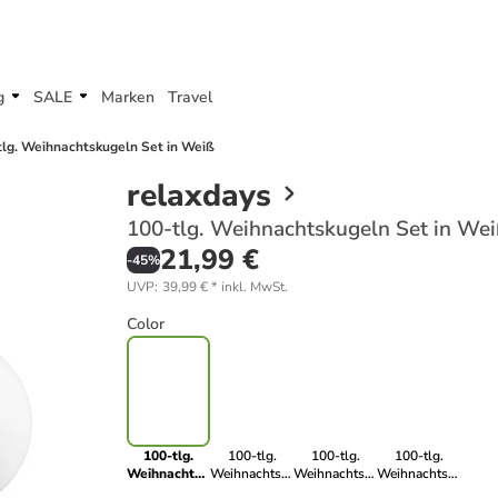
g
SALE
Marken
Travel
tlg. Weihnachtskugeln Set in Weiß
relaxdays
100-tlg. Weihnachtskugeln Set in We
21,99 €
-
45
%
UVP
:
39,99 €
*
inkl. MwSt.
Color
100-tlg.
100-tlg.
100-tlg.
100-tlg.
Weihnachtskugeln
Weihnachtskugeln
Weihnachtskugeln
Weihnachtskugeln
Set in Weiß
Set in Petrol
Set in
Set in Braun