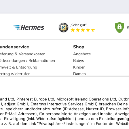
S
undenservice
Shop
ieferung & Versandkosten
Angebote
ücksendungen / Reklamationen
Babys
mwelt & Entsorgung
Kinder
ertrag widerrufen
Damen
esetzliche Gewährleistung und Reparatur
Herren
Wohnen
Trachten
Marken