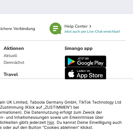
Help Center
ichere Verbindung
Jetzt auch per Live-Chat erreichbar!
Aktionen
limango app
Aktuell
Demnächst
Travel
Reiseangebote
limango.nl
limango.pl