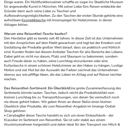
Dinge waren. Ein Multifunktionseimer schaffte es sogar ins Staatliche Museum 
für angewandte Kunst in München. Mit seiner Liebe fürs Reisen entdeckte der 
Gründer dann auch seine Liebe zu Taschen und 
Aufbewahrungsmöglichkeiten. Zu den Taschen der ersten Stunde gehörte eine 
aufrollbare 
Kosmetiktasche
 mit Innenspiegel für Hotelzimmer, in denen 
Ablagen fehlen. 
Warum eine Reisenthel-Tasche kaufen?
Den Hersteller gibt es bereits seit 40 Jahren. In dieser Zeit ist das Unternehmen 
mit den Ansprüchen auf dem Markt gewachsen und legt bei der Kreation und 
Gestaltung der Produkte großen Wert darauf, dass sie praktisch und fröhlich 
sind. Kunden finden bei diesem Anbieter Taschen für alle Bereiche des Lebens. 
Dabei geht es nicht nur darum, Platz und Stauraum zu bekommen, sondern 
auch Freude daran zu haben, seine Lunchbag einzuräumen oder eine 
Kulturtasche in einem schönen Hotelzimmer an den Haken zu hängen. Lustige 
Motive und viel Mut bei der Auswahl der Farben zeichnet das Unternehmen 
ebenso aus wie pfiffige Ideen, die das Leben im Alltag und auf Reisen leichter 
machen. 
Das Reisenthel-Sortiment: Ein Überblick
Eine grobe Zusammenfassung des 
Sortiments könnte lauten: Taschen. Jedoch reicht die Produktvielfalt vom 
kleinen Lunchbag bis zu Transportlösungen, von denen Sie vermutlich noch 
nie etwas gehört haben. Wir geben Ihnen an dieser Stelle einen kleinen 
Überblick über Produkte, die zum Reisenthel-Angebot im limango Outlet-
Shop gehören: 
• Carrybag
Bei dieser Tasche handelt es sich um einen Einkaufskorb - der 
Klassiker im Sortiment von Reisenthel. Sie ist sehr stabil aus einem 
Aluminiumrahmen hergestellt und daher ideal für den Transport von Milch & 