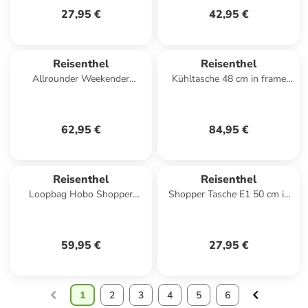
27,95 €
42,95 €
Reisenthel
Reisenthel
Allrounder Weekender
Kühltasche 48 cm in frame
Reisetasche 48 cm in smiley
twist silver
grey
62,95 €
84,95 €
Reisenthel
Reisenthel
Loopbag Hobo Shopper
Shopper Tasche E1 50 cm in
Tasche 64 cm in bouclé black
black
59,95 €
27,95 €
1
2
3
4
5
6