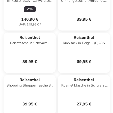
Einkaufstrolley "Carrycruiser"
Umhängetasche "Allrounder"
in Beige - (B)42 x (H)47,5 x
in Dunkelblau - (B)22 x (H)24
-
2
%
(T)32 cm
x (T)13 cm
146,90 €
39,95 €
UVP
:
149,95 €
*
Reisenthel
Reisenthel
Reisetasche in Schwarz -
Rucksack in Beige - (B)28 x
(B)52 x (H)37 x (T)21 cm
(H)39 x (T)12 cm
89,95 €
69,95 €
Reisenthel
Reisenthel
Shopping Shopper Tasche 33
Kosmetiktasche in Schwarz -
cm in bouclé black
(B)26 x (H)12 x (T)10 cm
39,95 €
27,95 €