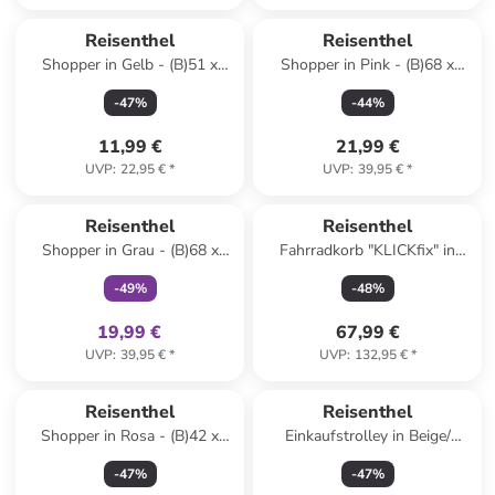
Reisenthel
Reisenthel
Shopper in Gelb - (B)51 x
Shopper in Pink - (B)68 x
(H)30,5 x (T)26 cm
(H)45,5 x (T)20 cm
-
47
%
-
44
%
11,99 €
21,99 €
UVP
:
22,95 €
*
UVP
:
39,95 €
*
family
exklusiv
Reisenthel
Reisenthel
Shopper in Grau - (B)68 x
Fahrradkorb "KLICKfix" in
(H)45,5 x (T)20 cm
Blau - (B)45 x (H)40 x (T)40
-
49
%
-
48
%
cm
19,99 €
67,99 €
UVP
:
39,95 €
*
UVP
:
132,95 €
*
Reserviert
Reisenthel
Reisenthel
Shopper in Rosa - (B)42 x
Einkaufstrolley in Beige/
(H)35 x (T)17 cm
Schwarz - (B)43 x (H)53 x
-
47
%
-
47
%
(T)21 cm