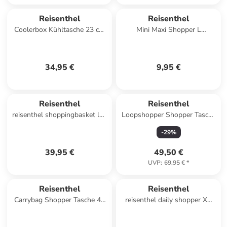
Reisenthel
Reisenthel
Coolerbox Kühltasche 23 cm
Mini Maxi Shopper L
in leo macchiato
Einkaufstasche 44 cm in black
34,95 €
9,95 €
Reisenthel
Reisenthel
reisenthel shoppingbasket leo
Loopshopper Shopper Tasche
macchiato
L 46 cm in jacquard rose
-
29
%
39,95 €
49,50 €
UVP
:
69,95 €
*
Reisenthel
Reisenthel
Carrybag Shopper Tasche 48
reisenthel daily shopper XS
cm in smiley grey
leo macchiato