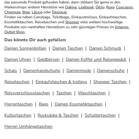
das passende Produkt gefunden haben, dann stöbern Sie gerne in den 
Markenshops anderer Hersteller wie 
Dakine
, 
Lexibook
, 
Oilily
, 
Roxy
, 
Coocazoo
, 
Chiemsee
, 
Bree
, 
Lässig
 oder 
Desigual
.
Finden sie neben Carrybags, Toiletbags, Einkaustrolleys, Einkaufstaschen, 
Kosmetiktaschen, Reisetaschen und 
Shopper
 viele weitere hochwertige 
Produkte von namhaften Herstellern zu sehr günstigen Preisen im 
limango 
Outlet Shop
.
Das könnte Dir auch gefallen
:
Damen Sonnenbrillen
Damen Taschen
Damen Schmuck
Damen Uhren
Geldbörsen
Damen Koffer und Reisegepäck
Schals
Damenhandschuhe
Damenmode
Damenschuhe
Reisetaschen
Einkaufstaschen & trolleys
Shopper Taschen
Reissverschlusstaschen
Taschen
Waschtaschen
Herrentaschen
Bags
Damen Kosmetiktaschen
Kulturtaschen
Rucksäcke & Taschen
Schultertaschen
Herren Umhängetaschen