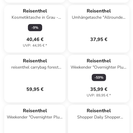
Reisenthel
Reisenthel
Kosmetiktasche in Grau -
Umhängetasche "Allrounder"
(B)27 x (H)18 x (T)17 cm
in Schwarz - (B)22 x (H)24 x
-
9
%
(T)13 cm
40,46 €
37,95 €
UVP
:
44,95 €
*
Reisenthel
Reisenthel
reisenthel carrybag forest
Weekender "Overnighter Plus"
gold
in Schwarz - (B)70 x (H)38 x
-
59
%
(T)29 cm
59,95 €
35,99 €
UVP
:
89,95 €
*
Reisenthel
Reisenthel
Weekender "Overnighter Plus"
Shopper Daily Shopper
in Dunkelblau - (B)70 x (H)38
Business in Leo Macchiato
x (T)29 cm