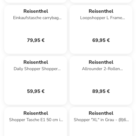
Reisenthel
Reisenthel
Einkaufstasche carrybag
Loopshopper L Frame
special edition in Silver
Shopper Tasche 46 cm in
Crackle
frame rhombus olive
79,95 €
69,95 €
Reisenthel
Reisenthel
Daily Shopper Shopper
Allrounder 2-Rollen
Tasche 21 cm in western
Kabinentrolley 41 cm in black
59,95 €
89,95 €
Reisenthel
Reisenthel
Shopper Tasche E1 50 cm in
Shopper "XL" in Grau - (B)68
dots
x (H)45,5 x (T)20 cm