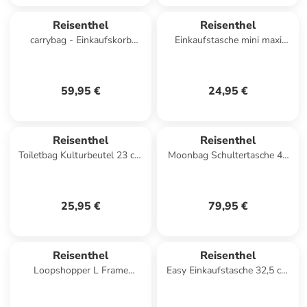
Reisenthel
Reisenthel
carrybag - Einkaufskorb
Einkaufstasche mini maxi
(western) in midnight gold
travelbag in Black
59,95 €
24,95 €
Reisenthel
Reisenthel
Toiletbag Kulturbeutel 23 cm
Moonbag Schultertasche 48
in black
cm in cord sand
25,95 €
79,95 €
Reisenthel
Reisenthel
Loopshopper L Frame
Easy Einkaufstasche 32,5 cm
Shopper Tasche 46 cm in
in dots
puffer iced matcha