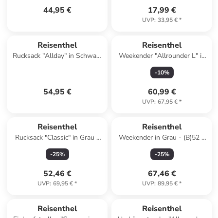
44,95 €
17,99 €
UVP
:
33,95 €
*
Reisenthel
Reisenthel
Rucksack "Allday" in Schwarz
Weekender "Allrounder L" in
- (B)30 x (H)39 x (T)13 cm
Dunkelblau - (B)48 x (H)39,5 x
-
10
%
(T)29 cm
54,95 €
60,99 €
UVP
:
67,95 €
*
Reisenthel
Reisenthel
Rucksack "Classic" in Grau -
Weekender in Grau - (B)52 x
(B)28 x (H)39 x (T)12 cm
(H)37 x (T)21 cm
-
25
%
-
25
%
52,46 €
67,46 €
UVP
:
69,95 €
*
UVP
:
89,95 €
*
Reisenthel
Reisenthel