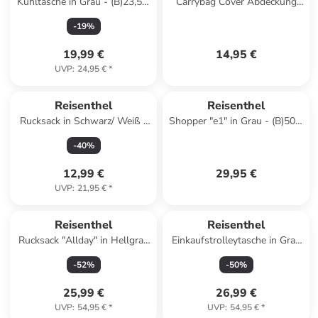
Kühltasche in Grau - (B)23,5 x
Carrybag Cover Abdeckung
(H)16 x (T)12 cm
für Einkaufskorb 48,5 cm in
-
19
%
leo macchiato
19,99 €
14,95 €
UVP
:
24,95 €
*
Reisenthel
Reisenthel
Rucksack in Schwarz/ Weiß -
Shopper "e1" in Grau - (B)50 x
(B)30 x (H)45 x (T)11 cm
(H)26,5 x (T)16,5 cm
-
40
%
12,99 €
29,95 €
UVP
:
21,95 €
*
Reisenthel
Reisenthel
Rucksack "Allday" in Hellgrau
Einkaufstrolleytasche in Grau
- (B)30 x (H)39 x (T)13 cm
- (B)34 x (H)60 x (T)24 cm
-
52
%
-
50
%
25,99 €
26,99 €
UVP
:
54,95 €
*
UVP
:
54,95 €
*