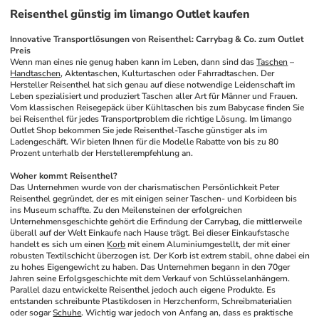
Reisenthel günstig im limango Outlet kaufen
Innovative Transportlösungen von Reisenthel: Carrybag & Co. zum Outlet 
Preis
Wenn man eines nie genug haben kann im Leben, dann sind das 
Taschen
 – 
Handtaschen
, Aktentaschen, Kulturtaschen oder Fahrradtaschen. Der 
Hersteller Reisenthel hat sich genau auf diese notwendige Leidenschaft im 
Leben spezialisiert und produziert Taschen aller Art für Männer und Frauen. 
Vom klassischen Reisegepäck über Kühltaschen bis zum Babycase finden Sie 
bei Reisenthel für jedes Transportproblem die richtige Lösung. Im limango 
Outlet Shop bekommen Sie jede Reisenthel-Tasche günstiger als im 
Ladengeschäft. Wir bieten Ihnen für die Modelle Rabatte von bis zu 80 
Prozent unterhalb der Herstellerempfehlung an. 
Woher kommt Reisenthel?
Das Unternehmen wurde von der charismatischen Persönlichkeit Peter 
Reisenthel gegründet, der es mit einigen seiner Taschen- und Korbideen bis 
ins Museum schaffte. Zu den Meilensteinen der erfolgreichen 
Unternehmensgeschichte gehört die Erfindung der Carrybag, die mittlerweile 
überall auf der Welt Einkaufe nach Hause trägt. Bei dieser Einkaufstasche 
handelt es sich um einen 
Korb
 mit einem Aluminiumgestellt, der mit einer 
robusten Textilschicht überzogen ist. Der Korb ist extrem stabil, ohne dabei ein 
zu hohes Eigengewicht zu haben. Das Unternehmen begann in den 70ger 
Jahren seine Erfolgsgeschichte mit dem Verkauf von Schlüsselanhängern. 
Parallel dazu entwickelte Reisenthel jedoch auch eigene Produkte. Es 
entstanden schreibunte Plastikdosen in Herzchenform, Schreibmaterialien 
oder sogar 
Schuhe
. Wichtig war jedoch von Anfang an, dass es praktische 