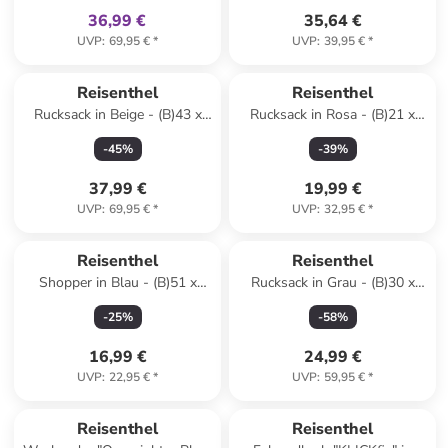
36,99 €
35,64 €
UVP
:
69,95 €
*
UVP
:
39,95 €
*
Reisenthel
Reisenthel
Rucksack in Beige - (B)43 x
Rucksack in Rosa - (B)21 x
(H)43 x (T)17 cm
(H)28 x (T)12 cm
-
45
%
-
39
%
37,99 €
19,99 €
UVP
:
69,95 €
*
UVP
:
32,95 €
*
Reisenthel
Reisenthel
Shopper in Blau - (B)51 x
Rucksack in Grau - (B)30 x
(H)30,5 x (T)26 cm
(H)39 x (T)13 cm
-
25
%
-
58
%
16,99 €
24,99 €
UVP
:
22,95 €
*
UVP
:
59,95 €
*
family
exklusiv
Reisenthel
Reisenthel