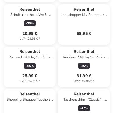
Reisenthel
Reisenthel
Schultertasche in Weiß -
loopshopper M / Shopper 40
(B)26 x (H)15 cm
cm (summerstripes coffee) in
-
29
%
frame leo macchiato
20,99 €
59,95 €
UVP
:
29,95 €
*
Reisenthel
Reisenthel
Rucksack "Allday" in Pink -
Rucksack "Allday" in Pink -
(B)30 x (H)39 x (T)13 cm
(B)30 x (H)39 x (T)13 cm
-
56
%
-
35
%
25,99 €
31,99 €
UVP
:
59,95 €
*
UVP
:
49,95 €
*
Reisenthel
Reisenthel
Shopping Shopper Tasche 33
Taschenschirm "Classic" in
cm in puffer iced matcha
Schwarz/ Weiß
-
47
%