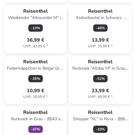
Reisenthel
Reisenthel
Weekender "Allrounder M" in
Kulturbeutel in Schwarz -
Dunkelblau/ Weiß - (B)40 x
(B)23 x (H)20 x (T)10 cm
-
13
%
-
46
%
(H)33,5 x (T)24 cm
36,99 €
13,99 €
UVP
:
42,95 €
*
UVP
:
25,95 €
*
Reisenthel
Reisenthel
Federmäppchen in Beige/ Grau
Rucksack "Allday M" in Grau -
- (B)21 x (H)10 x (T)7 cm
(B)30 x (H)39 x (T)13 cm
-
35
%
-
51
%
10,99 €
23,99 €
UVP
:
16,95 €
*
UVP
:
49,95 €
*
family
exklusiv
Reisenthel
Reisenthel
Rucksack in Grau - (B)43 x
Shopper "XL" in Rosa - (B)68
(H)43 x (T)17 cm
x (H)45,5 x (T)20 cm
-
47
%
-
10
%