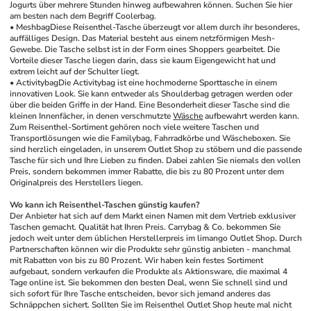
Jogurts über mehrere Stunden hinweg aufbewahren können. Suchen Sie hier 
am besten nach dem Begriff Coolerbag. 
• Meshbag
Diese Reisenthel-Tasche überzeugt vor allem durch ihr besonderes, 
auffälliges Design. Das Material besteht aus einem netzförmigen Mesh-
Gewebe. Die Tasche selbst ist in der Form eines Shoppers gearbeitet. Die 
Vorteile dieser Tasche liegen darin, dass sie kaum Eigengewicht hat und 
extrem leicht auf der Schulter liegt. 
• Activitybag
Die Activitybag ist eine hochmoderne Sporttasche in einem 
innovativen Look. Sie kann entweder als Shoulderbag getragen werden oder 
über die beiden Griffe in der Hand. Eine Besonderheit dieser Tasche sind die 
kleinen Innenfächer, in denen verschmutzte 
Wäsche
 aufbewahrt werden kann. 
Zum Reisenthel-Sortiment gehören noch viele weitere Taschen und 
Transportlösungen wie die Familybag, Fahrradkörbe und Wäscheboxen. Sie 
sind herzlich eingeladen, in unserem Outlet Shop zu stöbern und die passende 
Tasche für sich und Ihre Lieben zu finden. Dabei zahlen Sie niemals den vollen 
Preis, sondern bekommen immer Rabatte, die bis zu 80 Prozent unter dem 
Originalpreis des Herstellers liegen. 
Wo kann ich Reisenthel-Taschen günstig kaufen?
Der Anbieter hat sich auf dem Markt einen Namen mit dem Vertrieb exklusiver 
Taschen gemacht. Qualität hat Ihren Preis. Carrybag & Co. bekommen Sie 
jedoch weit unter dem üblichen Herstellerpreis im limango Outlet Shop. Durch 
Partnerschaften können wir die Produkte sehr günstig anbieten - manchmal 
mit Rabatten von bis zu 80 Prozent. Wir haben kein festes Sortiment 
aufgebaut, sondern verkaufen die Produkte als Aktionsware, die maximal 4 
Tage online ist. Sie bekommen den besten Deal, wenn Sie schnell sind und 
sich sofort für Ihre Tasche entscheiden, bevor sich jemand anderes das 
Schnäppchen sichert. Sollten Sie im Reisenthel Outlet Shop heute mal nicht 