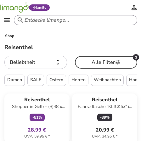
family
Shop
Reisenthel
1
Beliebtheit
Alle Filter
Damen
SALE
Ostern
Herren
Weihnachten
Home 
family
exklusiv
Reisenthel
Reisenthel
Shopper in Gelb - (B)48 x
Fahrradtasche "KLICKfix" in
(H)29 x (T)28 cm
Bunt - (B)26 x (H)34 x (T)25
-
51
%
-
39
%
cm
28,99 €
20,99 €
UVP
:
59,95 €
*
UVP
:
34,95 €
*