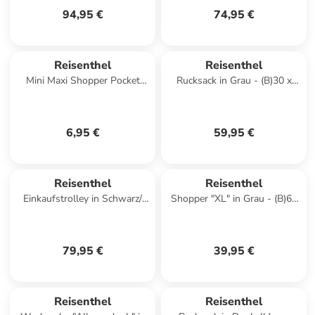
94,95 €
74,95 €
Reisenthel
Reisenthel
Mini Maxi Shopper Pocket
Rucksack in Grau - (B)30 x
Einkaufstasche 45 cm in black
(H)41 x (T)15 cm
6,95 €
59,95 €
Reisenthel
Reisenthel
Einkaufstrolley in Schwarz/
Shopper "XL" in Grau - (B)68
Weiß - (B)33 x (H)48,5 x (T)10
x (H)45,5 x (T)20 cm
cm
79,95 €
39,95 €
Reisenthel
Reisenthel