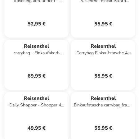
travelling allrounder L -
reisenthel Einkaufskorb
Reisetasche 48 cm (leo vanilla)
carrybag frame gold/black
in leo nero
52,95 €
55,95 €
Reisenthel
Reisenthel
carrybag - Einkaufskorb
Carrybag Einkaufstasche 48
(western) in frame rhombus
cm in frame twist sage
midnight gold
69,95 €
55,95 €
Reisenthel
Reisenthel
Daily Shopper - Shopper 42
Einkaufstasche carrybag frame
cm (western) in leo nero
twist in Twist Pink
49,95 €
55,95 €