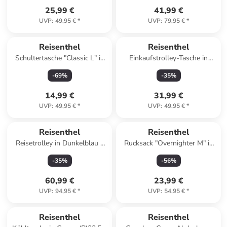
25,99 €
41,99 €
UVP
:
49,95 €
*
UVP
:
79,95 €
*
Reisenthel
Reisenthel
Schultertasche "Classic L" in
Einkaufstrolley-Tasche in
Grau - (B)39 x (H)28 x (T)16
Beige/ Schwarz - (B)34 x
-
69
%
-
35
%
cm
(H)60 x (T)24 cm
14,99 €
31,99 €
UVP
:
49,95 €
*
UVP
:
49,95 €
*
Reisenthel
Reisenthel
Reisetrolley in Dunkelblau -
Rucksack "Overnighter M" in
(B)49 x (H)41 x (T)30 cm
Dunkelblau - (B)30 x (H)41 x
-
35
%
-
56
%
(T)15 cm
60,99 €
23,99 €
UVP
:
94,95 €
*
UVP
:
54,95 €
*
Reisenthel
Reisenthel