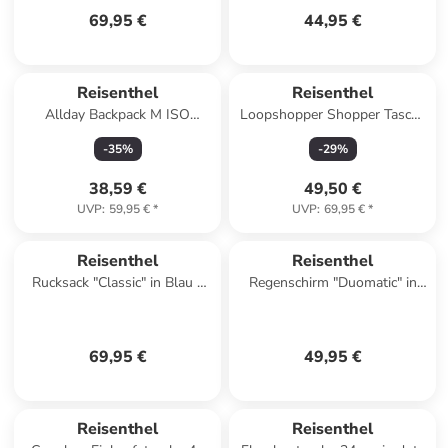
69,95 €
44,95 €
Reisenthel
Reisenthel
Allday Backpack M ISO
Loopshopper Shopper Tasche
Kühltasche 30 cm in twist
L 46 cm in jacquard grey
-
35
%
-
29
%
coffee
38,59 €
49,50 €
UVP
:
59,95 €
*
UVP
:
69,95 €
*
Reisenthel
Reisenthel
Rucksack "Classic" in Blau -
Regenschirm "Duomatic" in
(B)28 x (H)39 x (T)12 cm
Khaki/ Schwarz
69,95 €
49,95 €
Reisenthel
Reisenthel