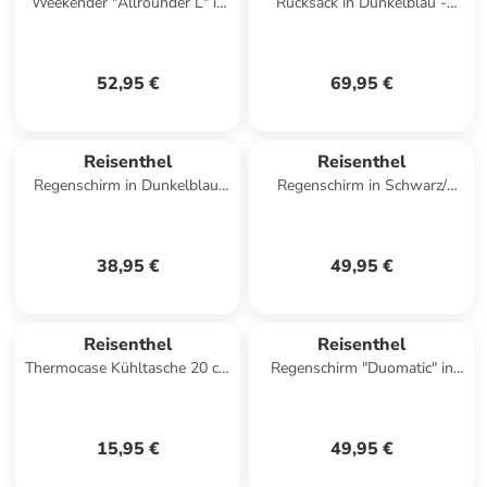
Weekender "Allrounder L" in
Rucksack in Dunkelblau -
Schwarz/ Creme - (B)48 x
(B)43 x (H)43 x (T)17 cm
(H)39,5 x (T)29 cm
52,95 €
69,95 €
Reisenthel
Reisenthel
Regenschirm in Dunkelblau/
Regenschirm in Schwarz/
Rot
Weiß
38,95 €
49,95 €
Reisenthel
Reisenthel
Thermocase Kühltasche 20 cm
Regenschirm "Duomatic" in
in twist silver
Schwarz/ Grau
15,95 €
49,95 €