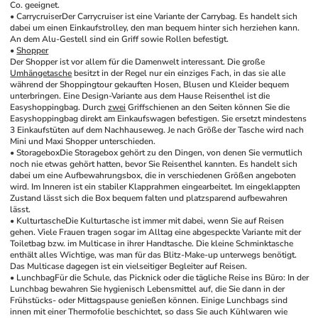
Co. geeignet. 
• Carrycruiser
Der Carrycruiser ist eine Variante der Carrybag. Es handelt sich 
dabei um einen Einkaufstrolley, den man bequem hinter sich herziehen kann. 
An dem Alu-Gestell sind ein Griff sowie Rollen befestigt. 
• 
Shopper
Der Shopper ist vor allem für die Damenwelt interessant. Die große 
Umhängetasche
 besitzt in der Regel nur ein einziges Fach, in das sie alle 
während der Shoppingtour gekauften Hosen, Blusen und Kleider bequem 
unterbringen. Eine Design-Variante aus dem Hause Reisenthel ist die 
Easyshoppingbag. Durch 
zwei
 Griffschienen an den Seiten können Sie die 
Easyshoppingbag direkt am Einkaufswagen befestigen. Sie ersetzt mindestens 
3 Einkaufstüten auf dem Nachhauseweg. Je nach Größe der Tasche wird nach 
Mini und Maxi Shopper unterschieden. 
• Storagebox
Die Storagebox gehört zu den Dingen, von denen Sie vermutlich 
noch nie etwas gehört hatten, bevor Sie Reisenthel kannten. Es handelt sich 
dabei um eine Aufbewahrungsbox, die in verschiedenen Größen angeboten 
wird. Im Inneren ist ein stabiler Klapprahmen eingearbeitet. Im eingeklappten 
Zustand lässt sich die Box bequem falten und platzsparend aufbewahren 
lässt. 
• Kulturtasche
Die Kulturtasche ist immer mit dabei, wenn Sie auf Reisen 
gehen. Viele Frauen tragen sogar im Alltag eine abgespeckte Variante mit der 
Toiletbag bzw. im Multicase in ihrer Handtasche. Die kleine Schminktasche 
enthält alles Wichtige, was man für das Blitz-Make-up unterwegs benötigt. 
Das Multicase dagegen ist ein vielseitiger Begleiter auf Reisen. 
• Lunchbag
Für die Schule, das Picknick oder die tägliche Reise ins Büro: In der 
Lunchbag bewahren Sie hygienisch Lebensmittel auf, die Sie dann in der 
Frühstücks- oder Mittagspause genießen können. Einige Lunchbags sind 
innen mit einer Thermofolie beschichtet, so dass Sie auch Kühlwaren wie 