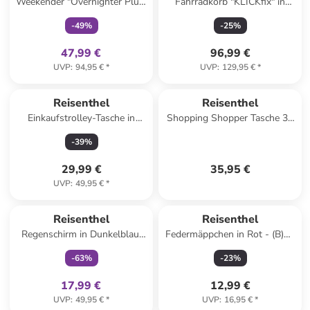
Weekender "Overnighter Plus"
Fahrradkorb "KLICKfix" in
in Blau - (B)70 x (H)38 x (T)29
Bunt - (B)45 x (H)40 x (T)40
-
49
%
-
25
%
cm
cm
47,99 €
96,99 €
UVP
:
94,95 €
*
UVP
:
129,95 €
*
Reisenthel
Reisenthel
Einkaufstrolley-Tasche in
Shopping Shopper Tasche 33
Schwarz/ Weiß - (B)34 x
cm in black
-
39
%
(H)60 x (T)24 cm
29,99 €
35,95 €
UVP
:
49,95 €
*
family
exklusiv
Reisenthel
Reisenthel
Regenschirm in Dunkelblau/
Federmäppchen in Rot - (B)21
Rot
x (H)10 x (T)7 cm
-
63
%
-
23
%
17,99 €
12,99 €
UVP
:
49,95 €
*
UVP
:
16,95 €
*