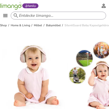
family
Shop
Home & Living
Möbel
Babymöbel
SilentGuard Baby Kapselgehörsc