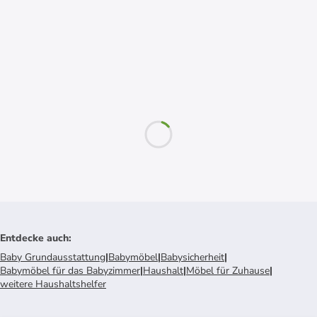
Entdecke auch
:
Baby Grundausstattung
|
Babymöbel
|
Babysicherheit
|
Babymöbel für das Babyzimmer
|
Haushalt
|
Möbel für Zuhause
|
weitere Haushaltshelfer