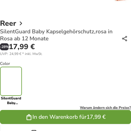
Reer
SilentGuard Baby Kapselgehörschutz,rosa in
Rosa ab 12 Monate
17,99 €
-
28
%
UVP
:
24,99 €
*
inkl. MwSt.
Color
SilentGuard
Baby
Kapselgehörschutz,rosa
Warum ändern sich die Preise?
in Rosa ab 12
In den Warenkorb für
17,99 €
Monate