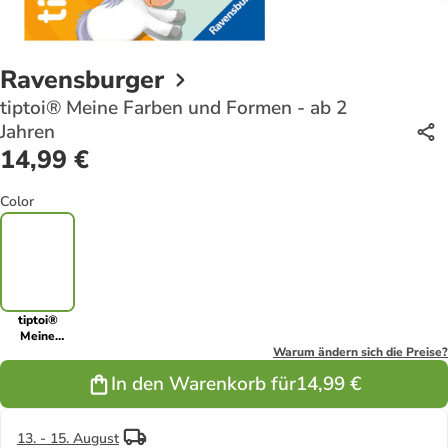
Ravensburger
tiptoi® Meine Farben und Formen - ab 2
Jahren
14,99 €
Color
tiptoi®
Meine
Farben und
Warum ändern sich die Preise?
Formen - ab
In den Warenkorb für
14,99 €
2 Jahren
13. - 15. August