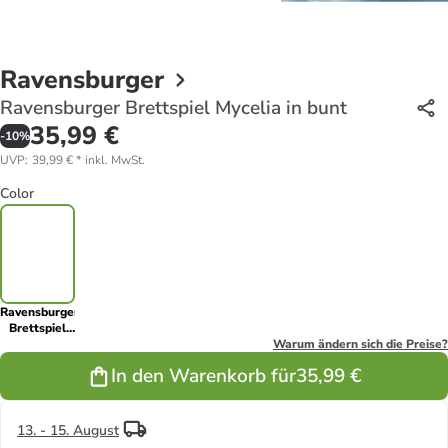
Ravensburger
Ravensburger Brettspiel Mycelia in bunt
35,99 €
-
10
%
UVP
:
39,99 €
*
inkl. MwSt.
Color
Ravensburger
Brettspiel
Mycelia in
Warum ändern sich die Preise?
bunt
In den Warenkorb für
35,99 €
13. - 15. August