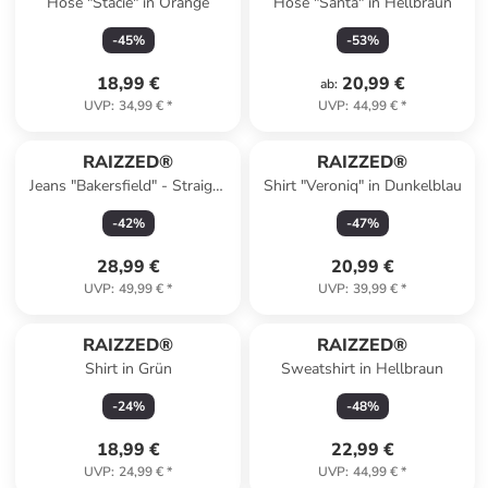
Hose "Stacie" in Orange
Hose "Santa" in Hellbraun
-
45
%
-
53
%
18,99 €
20,99 €
ab
:
UVP
:
34,99 €
*
UVP
:
44,99 €
*
RAIZZED®
RAIZZED®
Jeans "Bakersfield" - Straight
Shirt "Veroniq" in Dunkelblau
fit - in Grau
-
42
%
-
47
%
28,99 €
20,99 €
UVP
:
49,99 €
*
UVP
:
39,99 €
*
RAIZZED®
RAIZZED®
Shirt in Grün
Sweatshirt in Hellbraun
-
24
%
-
48
%
18,99 €
22,99 €
UVP
:
24,99 €
*
UVP
:
44,99 €
*