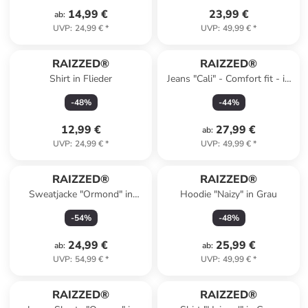
14,99 €
23,99 €
ab
:
UVP
:
24,99 €
*
UVP
:
49,99 €
*
RAIZZED®
RAIZZED®
Shirt in Flieder
Jeans "Cali" - Comfort fit - in
Blau
-
48
%
-
44
%
12,99 €
27,99 €
ab
:
UVP
:
24,99 €
*
UVP
:
49,99 €
*
RAIZZED®
RAIZZED®
Sweatjacke "Ormond" in
Hoodie "Naizy" in Grau
Schwarz
-
54
%
-
48
%
24,99 €
25,99 €
ab
:
ab
:
UVP
:
54,99 €
*
UVP
:
49,99 €
*
RAIZZED®
RAIZZED®