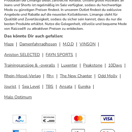
Produkten bei Limango bietet zahlreiche Vorteile. Unsere große Auswahl an 
Jeans und Shorts ist regelmäßig im Sale verfügbar, sodass du hochwertige 
Mode zu günstigen Preisen findest. In unserem Outlet findest du exklusive 
Angebote und Rabatte auf die neuesten Kollektionen. Limango steht für 
Qualität und Zuverlässigkeit, sodass du sicher sein kannst, dass du nur die 
besten Produkte erhältst. Nutze die Gelegenheit, stilvolle und bequeme Mode 
von Raizzed® zu attraktiven Preisen zu entdecken.
Das könnte Dir auch gefallen
:
Maze
Damenfahrradhosen
M.O.D
VINSON
Aniston SELECTED
FAYN SPORTS
Trainingsanzüge & -overalls
Luxenter
Peakstone
10Days
Rhein-Mosel-Verlag
Rh+
The New Chapter
Odd Molly
Jourist
Sea Level
TBS
Ansata
Eureka
Malo Optimum