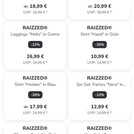
18,99 €
20,99 €
ab
:
ab
:
UVP
:
29,99 €
*
UVP
:
39,99 €
*
RAIZZED®
RAIZZED®
Leggings "Melis" in Creme
Shirt "Hazel" in Grün
-
22
%
-
26
%
26,99 €
10,99 €
UVP
:
34,99 €
*
UVP
:
14,99 €
*
RAIZZED®
RAIZZED®
Shirt "Holden" in Blau
2er-Set: Pantys "Nora" in
Grau/ Schwarz
-
28
%
-
13
%
17,99 €
12,99 €
ab
:
UVP
:
24,99 €
*
UVP
:
14,99 €
*
RAIZZED®
RAIZZED®