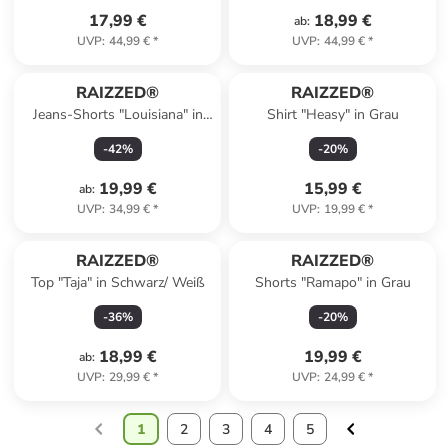
17,99 €
18,99 €
ab
:
UVP
:
44,99 €
*
UVP
:
44,99 €
*
RAIZZED®
RAIZZED®
Jeans-Shorts "Louisiana" in
Shirt "Heasy" in Grau
Hellblau
-
42
%
-
20
%
19,99 €
15,99 €
ab
:
UVP
:
34,99 €
*
UVP
:
19,99 €
*
RAIZZED®
RAIZZED®
Top "Taja" in Schwarz/ Weiß
Shorts "Ramapo" in Grau
-
36
%
-
20
%
18,99 €
19,99 €
ab
:
UVP
:
29,99 €
*
UVP
:
24,99 €
*
1
2
3
4
5