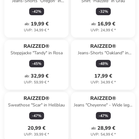
Jeans-Shorts "Oregon" in
Shirt "Haizzed" in Grau
Hellblau
-
42
%
-
32
%
19,99 €
16,99 €
ab
:
ab
:
UVP
:
34,99 €
*
UVP
:
24,99 €
*
RAIZZED®
RAIZZED®
Steppjacke "Tandy" in Rosa
Jeans-Shorts "Oakland" in
Blau
-
45
%
-
48
%
32,99 €
17,99 €
ab
:
UVP
:
59,99 €
*
UVP
:
34,99 €
*
RAIZZED®
RAIZZED®
Sweathose "Scar" in Hellblau
Jeans "Cheyenne" - Wide leg -
in Blau
-
47
%
-
47
%
20,99 €
28,99 €
ab
:
UVP
:
39,99 €
*
UVP
:
54,99 €
*