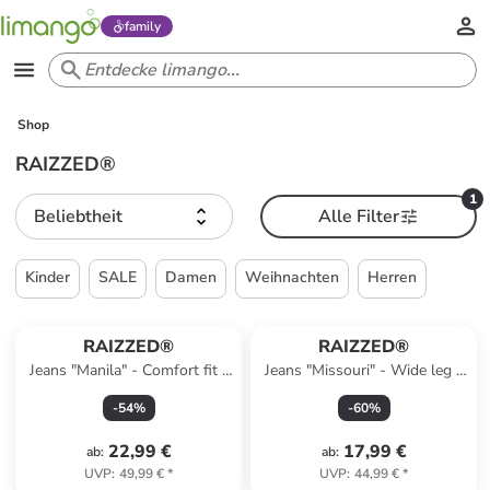
family
Shop
RAIZZED®
1
Beliebtheit
Alle Filter
Kinder
SALE
Damen
Weihnachten
Herren
RAIZZED®
RAIZZED®
Jeans "Manila" - Comfort fit -
Jeans "Missouri" - Wide leg -
in Hellblau
in Blau
-
54
%
-
60
%
22,99 €
17,99 €
ab
:
ab
:
UVP
:
49,99 €
*
UVP
:
44,99 €
*