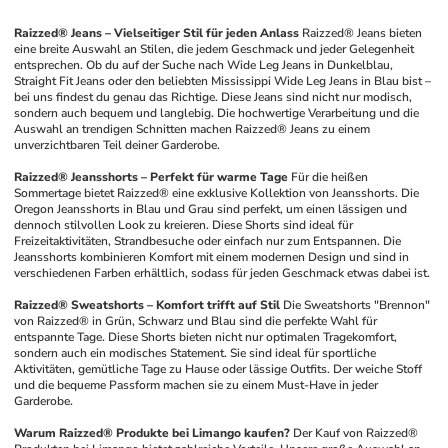
Raizzed® Jeans – Vielseitiger Stil für jeden Anlass
Raizzed® Jeans bieten 
eine breite Auswahl an Stilen, die jedem Geschmack und jeder Gelegenheit 
entsprechen. Ob du auf der Suche nach Wide Leg Jeans in Dunkelblau, 
Straight Fit Jeans oder den beliebten Mississippi Wide Leg Jeans in Blau bist – 
bei uns findest du genau das Richtige. Diese Jeans sind nicht nur modisch, 
sondern auch bequem und langlebig. Die hochwertige Verarbeitung und die 
Auswahl an trendigen Schnitten machen Raizzed® Jeans zu einem 
unverzichtbaren Teil deiner Garderobe.
Raizzed® Jeansshorts – Perfekt für warme Tage
Für die heißen 
Sommertage bietet Raizzed® eine exklusive Kollektion von Jeansshorts. Die 
Oregon Jeansshorts in Blau und Grau sind perfekt, um einen lässigen und 
dennoch stilvollen Look zu kreieren. Diese Shorts sind ideal für 
Freizeitaktivitäten, Strandbesuche oder einfach nur zum Entspannen. Die 
Jeansshorts kombinieren Komfort mit einem modernen Design und sind in 
verschiedenen Farben erhältlich, sodass für jeden Geschmack etwas dabei ist.
Raizzed® Sweatshorts – Komfort trifft auf Stil
Die Sweatshorts "Brennon" 
von Raizzed® in Grün, Schwarz und Blau sind die perfekte Wahl für 
entspannte Tage. Diese Shorts bieten nicht nur optimalen Tragekomfort, 
sondern auch ein modisches Statement. Sie sind ideal für sportliche 
Aktivitäten, gemütliche Tage zu Hause oder lässige Outfits. Der weiche Stoff 
und die bequeme Passform machen sie zu einem Must-Have in jeder 
Garderobe.
Warum Raizzed® Produkte bei Limango kaufen?
Der Kauf von Raizzed® 