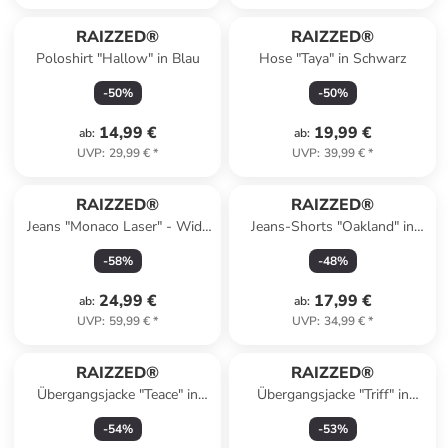
RAIZZED®
RAIZZED®
Poloshirt "Hallow" in Blau
Hose "Taya" in Schwarz
-
50
%
-
50
%
14,99 €
19,99 €
ab
:
ab
:
UVP
:
29,99 €
*
UVP
:
39,99 €
*
RAIZZED®
RAIZZED®
Jeans "Monaco Laser" - Wide
Jeans-Shorts "Oakland" in
leg - in Grau
Hellblau
-
58
%
-
48
%
24,99 €
17,99 €
ab
:
ab
:
UVP
:
59,99 €
*
UVP
:
34,99 €
*
RAIZZED®
RAIZZED®
Übergangsjacke "Teace" in
Übergangsjacke "Triff" in
Hellblau
Schwarz
-
54
%
-
53
%