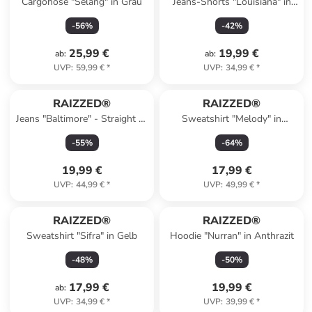
Cargohose "Selang" in Grau
Jeans-Shorts "Louisiana" in
Blau
-
56
%
-
42
%
25,99 €
19,99 €
ab
:
ab
:
UVP
:
59,99 €
*
UVP
:
34,99 €
*
RAIZZED®
RAIZZED®
Jeans "Baltimore" - Straight fit
Sweatshirt "Melody" in
- in Dunkelblau
Orange/ Lila
-
55
%
-
64
%
19,99 €
17,99 €
UVP
:
44,99 €
*
UVP
:
49,99 €
*
RAIZZED®
RAIZZED®
Sweatshirt "Sifra" in Gelb
Hoodie "Nurran" in Anthrazit
-
48
%
-
50
%
17,99 €
19,99 €
ab
:
UVP
:
34,99 €
*
UVP
:
39,99 €
*