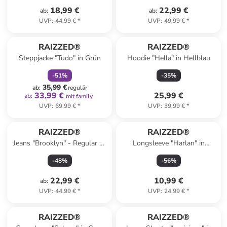
18,99 €
22,99 €
ab
:
ab
:
UVP
:
44,99 €
*
UVP
:
49,99 €
*
family
rabatt
RAIZZED®
RAIZZED®
Steppjacke "Tudo" in Grün
Hoodie "Hella" in Hellblau
-
51
%
-
35
%
35,99 €
ab
:
regulär
33,99 €
25,99 €
ab
:
mit family
UVP
:
69,99 €
*
UVP
:
39,99 €
*
RAIZZED®
RAIZZED®
Jeans "Brooklyn" - Regular fit
Longsleeve "Harlan" in
- in Hellblau
Dunkelblau
-
48
%
-
56
%
22,99 €
10,99 €
ab
:
UVP
:
44,99 €
*
UVP
:
24,99 €
*
RAIZZED®
RAIZZED®