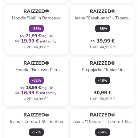
family
rabatt
RAIZZED®
RAIZZED®
Hoodie "Nai" in Bordeaux
Jeans "Casablanca" - Tapered
fit - in Hellblau
-
55
%
-
55
%
21,99 €
ab
:
regulär
19,99 €
19,99 €
ab
:
ab
:
mit family
UVP
:
44,99 €
*
UVP
:
44,99 €
*
family
rabatt
RAIZZED®
RAIZZED®
Hoodie "Nocussed" in
Steppjacke "Tobias" in
Hellgrau
Dunkelblau
-
62
%
-
48
%
18,99 €
ab
:
regulär
16,99 €
30,99 €
ab
:
mit family
UVP
:
44,99 €
*
UVP
:
59,99 €
*
RAIZZED®
RAIZZED®
Jeans - Comfort fit - in Blau
Jeans "Monaco" - Comfort fit -
in Grau
-
57
%
-
54
%