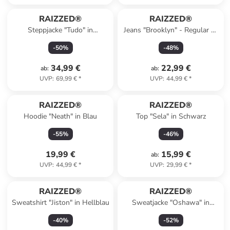
RAIZZED®
RAIZZED®
Steppjacke "Tudo" in
Jeans "Brooklyn" - Regular fit
Dunkelblau
- in Hellblau
-
50
%
-
48
%
34,99 €
22,99 €
ab
:
ab
:
UVP
:
69,99 €
*
UVP
:
44,99 €
*
RAIZZED®
RAIZZED®
Hoodie "Neath" in Blau
Top "Sela" in Schwarz
-
55
%
-
46
%
19,99 €
15,99 €
ab
:
UVP
:
44,99 €
*
UVP
:
29,99 €
*
RAIZZED®
RAIZZED®
Sweatshirt "Jiston" in Hellblau
Sweatjacke "Oshawa" in
Dunkelblau
-
40
%
-
52
%