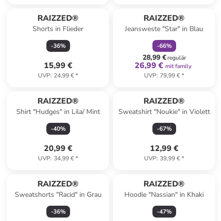
family
rabatt
RAIZZED®
RAIZZED®
Shorts in Flieder
Jeansweste "Star" in Blau
-
36
%
-
66
%
28,99 €
regulär
15,99 €
26,99 €
mit family
UVP
:
24,99 €
*
UVP
:
79,99 €
*
RAIZZED®
RAIZZED®
Shirt "Hudges" in Lila/ Mint
Sweatshirt "Noukie" in Violett
-
40
%
-
67
%
20,99 €
12,99 €
UVP
:
34,99 €
*
UVP
:
39,99 €
*
RAIZZED®
RAIZZED®
Sweatshorts "Racid" in Grau
Hoodie "Nassian" in Khaki
-
36
%
-
47
%