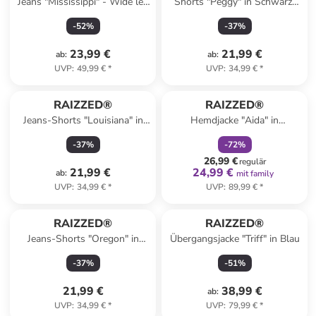
Jeans "Mississippi" - Wide leg
Shorts "Peggy" in Schwarz/
- in Blau
Weiß
-
52
%
-
37
%
23,99 €
21,99 €
ab
:
ab
:
UVP
:
49,99 €
*
UVP
:
34,99 €
*
family
rabatt
RAIZZED®
RAIZZED®
Jeans-Shorts "Louisiana" in
Hemdjacke "Aida" in
Schwarz
Hellbraun
-
37
%
-
72
%
26,99 €
regulär
21,99 €
24,99 €
ab
:
mit family
UVP
:
34,99 €
*
UVP
:
89,99 €
*
RAIZZED®
RAIZZED®
Jeans-Shorts "Oregon" in
Übergangsjacke "Triff" in Blau
Dunkelblau
-
37
%
-
51
%
21,99 €
38,99 €
ab
:
UVP
:
34,99 €
*
UVP
:
79,99 €
*