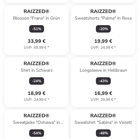
RAIZZED®
RAIZZED®
Blouson "Frana" in Grün
Sweatshorts "Palma" in Rosa
-
51
%
-
20
%
33,99 €
19,99 €
UVP
:
69,99 €
*
UVP
:
24,99 €
*
RAIZZED®
RAIZZED®
Shirt in Schwarz
Longsleeve in Hellbraun
-
24
%
-
43
%
18,99 €
16,99 €
UVP
:
24,99 €
*
UVP
:
29,99 €
*
RAIZZED®
RAIZZED®
Sweatjacke "Oshawa" in
Sweatshirt "Sabina" in Violett
Schwarz
-
54
%
-
48
%