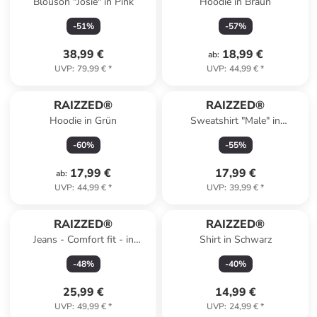
Blouson "Josie" in Pink
Hoodie in Braun
-
51
%
-
57
%
38,99 €
18,99 €
ab
:
UVP
:
79,99 €
*
UVP
:
44,99 €
*
RAIZZED®
RAIZZED®
Hoodie in Grün
Sweatshirt "Male" in
Hellbraun/ Beige
-
60
%
-
55
%
17,99 €
17,99 €
ab
:
UVP
:
44,99 €
*
UVP
:
39,99 €
*
RAIZZED®
RAIZZED®
Jeans - Comfort fit - in
Shirt in Schwarz
Schwarz
-
48
%
-
40
%
25,99 €
14,99 €
UVP
:
49,99 €
*
UVP
:
24,99 €
*