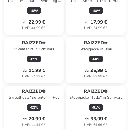
Jeans "Missouri" - Wide leg -
Jeans-Shorts "Lima" in Blau
in Blau
-
48
%
-
48
%
22,99 €
17,99 €
ab
:
ab
:
UVP
:
44,99 €
*
UVP
:
34,99 €
*
RAIZZED®
RAIZZED®
Sweatshirt in Schwarz
Steppjacke in Blau
-
65
%
-
60
%
11,99 €
35,99 €
ab
:
ab
:
UVP
:
34,99 €
*
UVP
:
89,99 €
*
RAIZZED®
RAIZZED®
Sweathose "Sorento" in Rot
Steppjacke "Tudo" in Schwarz
-
53
%
-
51
%
20,99 €
33,99 €
ab
:
ab
:
UVP
:
44,99 €
*
UVP
:
69,99 €
*