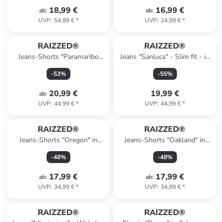
18,99 €
16,99 €
ab
:
ab
:
UVP
:
54,99 €
*
UVP
:
24,99 €
*
RAIZZED®
RAIZZED®
Jeans-Shorts "Paramaribo
Jeans "Sanluca" - Slim fit - in
Crafted" in Hellblau
Dunkelblau
-
53
%
-
55
%
20,99 €
19,99 €
ab
:
UVP
:
44,99 €
*
UVP
:
44,99 €
*
RAIZZED®
RAIZZED®
Jeans-Shorts "Oregon" in
Jeans-Shorts "Oakland" in
Grau
Anthrazit
-
48
%
-
48
%
17,99 €
17,99 €
ab
:
ab
:
UVP
:
34,99 €
*
UVP
:
34,99 €
*
RAIZZED®
RAIZZED®