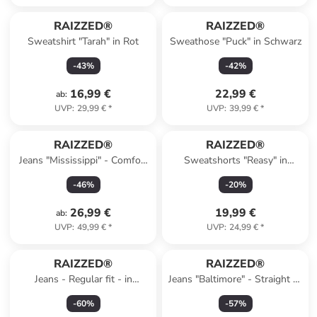
RAIZZED®
RAIZZED®
Sweatshirt "Tarah" in Rot
Sweathose "Puck" in Schwarz
-
43
%
-
42
%
16,99 €
22,99 €
ab
:
UVP
:
29,99 €
*
UVP
:
39,99 €
*
RAIZZED®
RAIZZED®
Jeans "Mississippi" - Comfort
Sweatshorts "Reasy" in
fit - in Hellblau
Schwarz
-
46
%
-
20
%
26,99 €
19,99 €
ab
:
UVP
:
49,99 €
*
UVP
:
24,99 €
*
RAIZZED®
RAIZZED®
Jeans - Regular fit - in
Jeans "Baltimore" - Straight fit
Dunkelgrau
- in Anthrazit
-
60
%
-
57
%