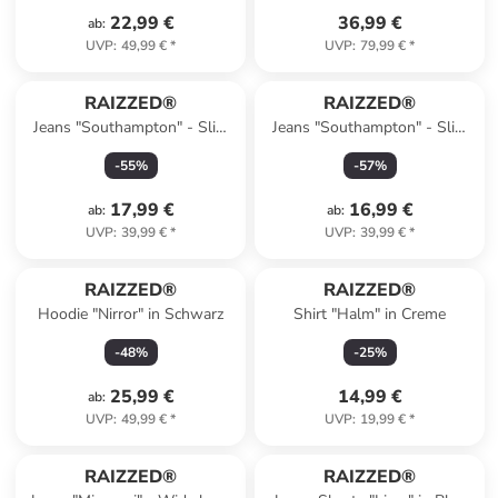
22,99 €
36,99 €
ab
:
UVP
:
49,99 €
*
UVP
:
79,99 €
*
RAIZZED®
RAIZZED®
Jeans "Southampton" - Slim
Jeans "Southampton" - Slim
fit - in Blau
fit - in Dunkelblau
-
55
%
-
57
%
17,99 €
16,99 €
ab
:
ab
:
UVP
:
39,99 €
*
UVP
:
39,99 €
*
RAIZZED®
RAIZZED®
Hoodie "Nirror" in Schwarz
Shirt "Halm" in Creme
-
48
%
-
25
%
25,99 €
14,99 €
ab
:
UVP
:
49,99 €
*
UVP
:
19,99 €
*
RAIZZED®
RAIZZED®