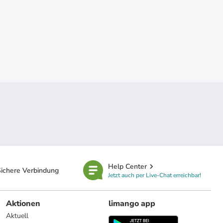
Help Center
ichere Verbindung
Jetzt auch per Live-Chat erreichbar!
Aktionen
limango app
Aktuell