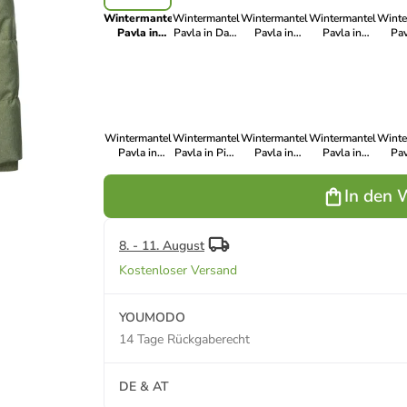
Wintermantel
Wintermantel
Wintermantel
Wintermantel
Winte
Pavla in
Pavla in Dark
Pavla in
Pavla in
Pav
Dusty
Olive22
Black22
White22
Na
Olive24
Wintermantel
Wintermantel
Wintermantel
Wintermantel
Winte
Pavla in
Pavla in Pine
Pavla in
Pavla in
Pav
Grey22
Green25
Cinnamon22
Lavender24
Bl
In den 
8. - 11. August
Kostenloser Versand
YOUMODO
14 Tage Rückgaberecht
DE & AT