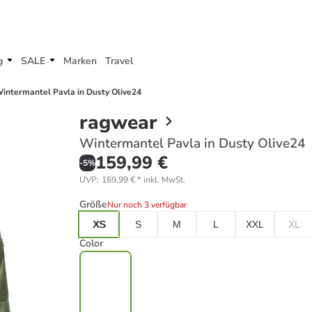
g
SALE
Marken
Travel
intermantel Pavla in Dusty Olive24
ragwear
Wintermantel Pavla in Dusty Olive24
159,99 €
-
5
%
UVP
:
169,99 €
*
inkl. MwSt.
Größe
Nur noch 3 verfügbar
XS
S
M
L
XXL
XL
Color