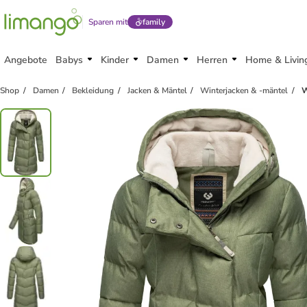
Sparen mit
family
Angebote
Babys
Kinder
Damen
Herren
Home & Livin
Shop
Damen
Bekleidung
Jacken & Mäntel
Winterjacken & -mäntel
W