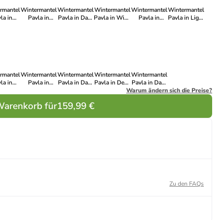
rmantel
Wintermantel
Wintermantel
Wintermantel
Wintermantel
Wintermantel
la in
Pavla in
Pavla in Dark
Pavla in Wine
Pavla in
Pavla in Light
vy22
Zinc24
Green23
Red22
Taupe24
Olive23
rmantel
Wintermantel
Wintermantel
Wintermantel
Wintermantel
la in
Pavla in
Pavla in Dark
Pavla in Deep
Pavla in Dark
ack24
Stone Blue25
Olive24
Ocean23
Warum ändern sich die Preise?
Red25
Warenkorb für
159,99 €
Zu den FAQs