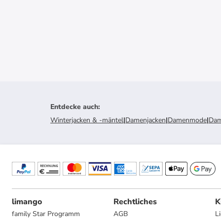
Entdecke auch
:
Winterjacken & -mäntel
|
Damenjacken
|
Damenmode
|
Dam
limango
Rechtliches
K
family Star Programm
AGB
L