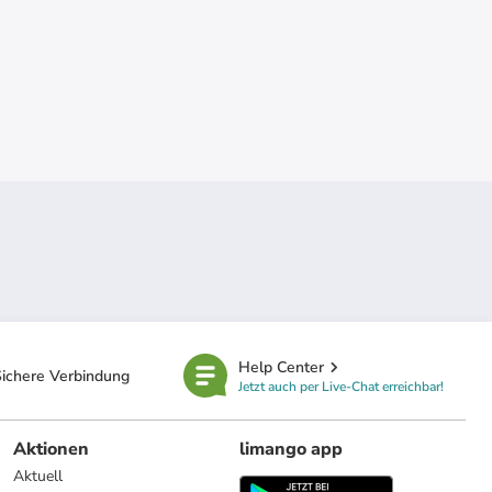
Help Center
ichere Verbindung
Jetzt auch per Live-Chat erreichbar!
Aktionen
limango app
Aktuell