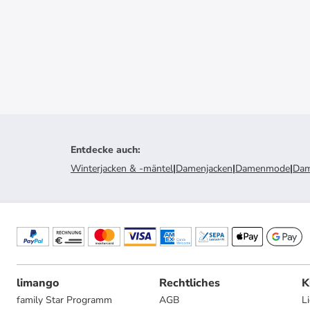
Entdecke auch
:
Winterjacken & -mäntel
|
Damenjacken
|
Damenmode
|
Dam
limango
Rechtliches
K
family Star Programm
AGB
L