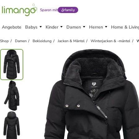
Sparen mit
family
Angebote
Babys
Kinder
Damen
Herren
Home & Livin
Shop
Damen
Bekleidung
Jacken & Mäntel
Winterjacken & -mäntel
W