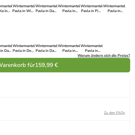
rmantel
Wintermantel
Wintermantel
Wintermantel
Wintermantel
Wintermantel
la in
Pavla in Wine
Pavla in Dark
Pavla in
Pavla in Pine
Pavla in
nc24
Red22
Green23
Taupe24
Green25
Cinnamon22
rmantel
Wintermantel
Wintermantel
Wintermantel
Wintermantel
 in Dark
Pavla in Deep
Pavla in Dark
Pavla in
Pavla in
d25
Ocean23
Olive24
Stone Blue25
Warum ändern sich die Preise?
Dusty
Olive24
Warenkorb für
159,99 €
Zu den FAQs