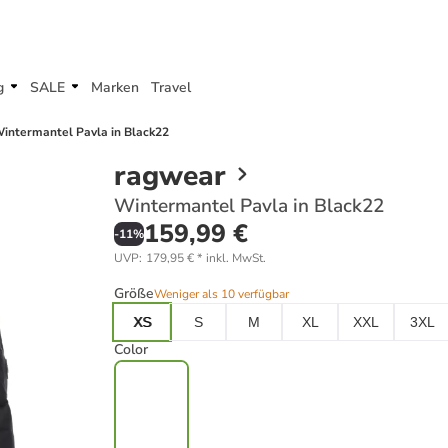
g
SALE
Marken
Travel
intermantel Pavla in Black22
ragwear
Wintermantel Pavla in Black22
159,99 €
-
11
%
UVP
:
179,95 €
*
inkl. MwSt.
Größe
Weniger als 10 verfügbar
XS
S
M
XL
XXL
3XL
Color