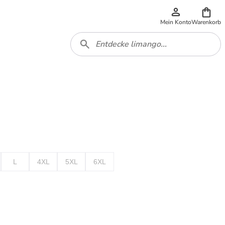
Mein Konto
Warenkorb
L
4XL
5XL
6XL