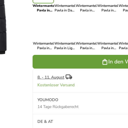
Wintermantel
Wintermantel
Wintermantel
Wintermantel
Winte
Pavla in
Pavla in Dark
Pavla in
Pavla in
Pav
Black22
Olive22
White22
Navy22
Zi
Wintermantel
Wintermantel
Wintermantel
Wintermantel
Winte
Pavla in
Pavla in Light
Pavla in
Pavla in
Pavla
Grey22
Olive23
Lavender24
Black24
Re
In den 
8. - 11. August
Kostenloser Versand
YOUMODO
14 Tage Rückgaberecht
DE & AT