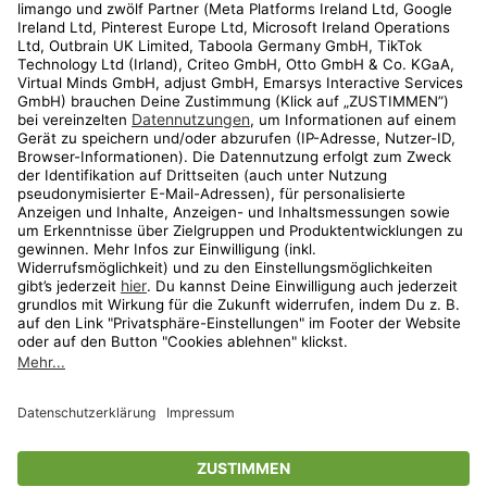
Kundenservice
Shop
Aktionen
Travel
limango.nl
limango.pl