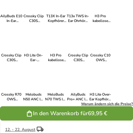
weiß
AilyBuds E10
Crossky Clip
T13X In-Ear
T13x TWS In-
H3 Pro
In-Ear
C30S
Kopfhörer
Ear Ohrhörer
kabellose
Kopfhörer
kabellose
ENC IPX5
schwarz
Over-Ear
LDAC ENC
Ohrclip
Weiß
Kopfhörer
Weiß
Kopfhörer rot
Crossky Clip
H3 Lite On-
H3 Pro
Crossky Clip
Crossky C10
C30S
Ear-
kabellose
C30S
OWS
kabellose
Kopfhörer mit
Over-Ear
kabellose
Ohrhörer ENC
Ohrclip
ANC und
Kopfhörer
Ohrclip
Bluetooth 5.4
Kopfhörer
Bluetooth 5.3
weiß
Kopfhörer
schwarz
– Weiß
silber
Crossky R70
Melobuds
MeloBuds
AilyBuds
H3 Lite Over-
OWS
N50 ANC In-
N70 TWS In-
Pro+ ANC In-
Ear Kopfhörer
Kopfhörer
Ear Kopfhörer
Ear Ohrhörer
Ear Kopfhörer
Warum ändern sich die Preise?
ANC
LDAC IPX5
Bluetooth 5.4
schwarz
LDAC IPX5
Bluetooth 5.3
In den Warenkorb für
69,95 €
Schwarz
12. - 22. August