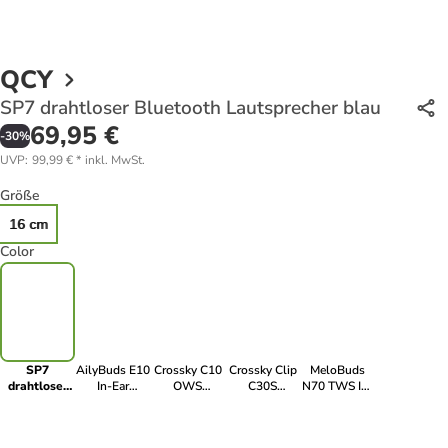
QCY
SP7 drahtloser Bluetooth Lautsprecher blau
69,95 €
-
30
%
UVP
:
99,99 €
*
inkl. MwSt.
Größe
16 cm
Color
SP7
AilyBuds E10
Crossky C10
Crossky Clip
MeloBuds
drahtloser
In-Ear
OWS
C30S
N70 TWS In-
Bluetooth
Kopfhörer
Ohrhörer ENC
kabellose
Ear Ohrhörer
Lautsprecher
LDAC ENC
Bluetooth 5.4
Ohrclip
lila
blau
Schwarz
Kopfhörer