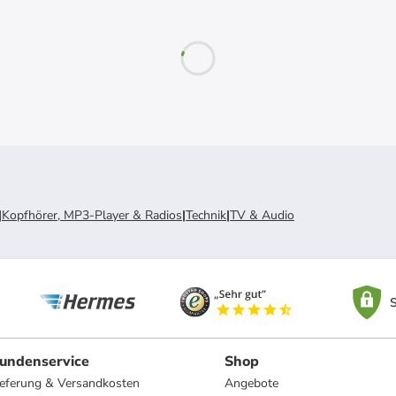
|
Kopfhörer, MP3-Player & Radios
|
Technik
|
TV & Audio
S
undenservice
Shop
ieferung & Versandkosten
Angebote