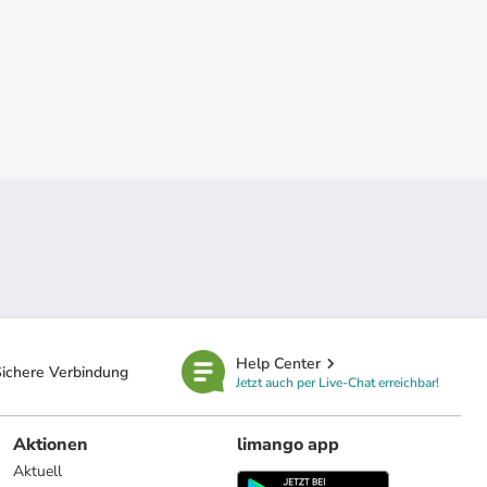
Help Center
ichere Verbindung
Jetzt auch per Live-Chat erreichbar!
Aktionen
limango app
Aktuell