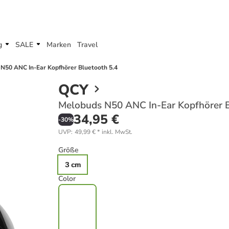
g
SALE
Marken
Travel
N50 ANC In-Ear Kopfhörer Bluetooth 5.4
QCY
Melobuds N50 ANC In-Ear Kopfhörer B
34,95 €
-
30
%
UVP
:
49,99 €
*
inkl. MwSt.
Größe
3 cm
Color