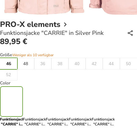
PRO-X elements
Funktionsjacke "CARRIE" in Silver Pink
89,95 €
Größe
Weniger als 10 verfügbar
46
48
36
38
40
42
44
50
52
Color
Funktionsjacke
Funktionsjacke
Funktionsjacke
Funktionsjacke
Funktionsjacke
"CARRIE" in
"CARRIE" in
"CARRIE" in
"CARRIE" in
"CARRIE" in
Silver Pink
Greige-Beige
Marineblau
Schwarz
Rubinrot