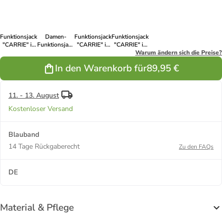
Funktionsjacke
Damen-
Funktionsjacke
Funktionsjacke
"CARRIE" in
Funktionsjacke
"CARRIE" in
"CARRIE" in
Soft Indigo-
"CARRIE"
Rapsgelb
Kirschrot
Warum ändern sich die Preise?
Blau
Regular Fit in
In den Warenkorb für
89,95 €
Sulphur
Spring
11. - 13. August
Kostenloser Versand
Blauband
14 Tage Rückgaberecht
Zu den FAQs
DE
Material & Pflege