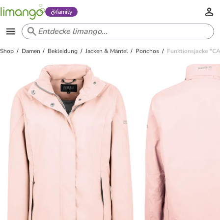
family
Shop
Damen
Bekleidung
Jacken & Mäntel
Ponchos
Funktionsjacke "CAR