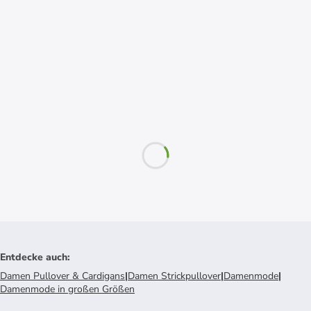
Entdecke auch
:
Damen Pullover & Cardigans
|
Damen Strickpullover
|
Damenmode
|
Damenmode in großen Größen