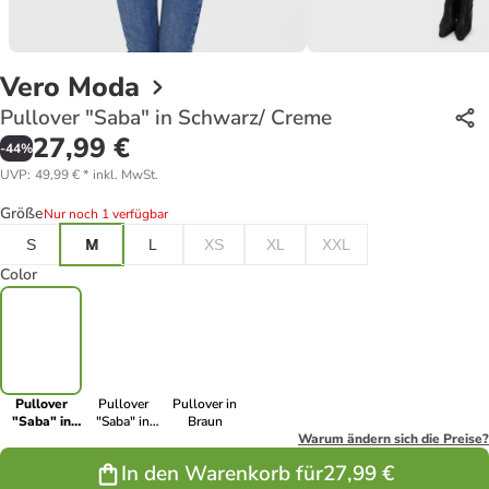
Vero Moda
Pullover "Saba" in Schwarz/ Creme
27,99 €
-
44
%
UVP
:
49,99 €
*
inkl. MwSt.
Größe
Nur noch 1 verfügbar
S
M
L
XS
XL
XXL
Color
Pullover
Pullover
Pullover in
"Saba" in
"Saba" in
Braun
Schwarz/
Creme/
Warum ändern sich die Preise?
Creme
Schwarz
In den Warenkorb für
27,99 €