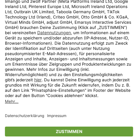
Kundenservice
Shop
Aktionen
Travel
limango.nl
limango.pl
* Streichpreise entsprechen der unverbindlichen Preisempfehlung des