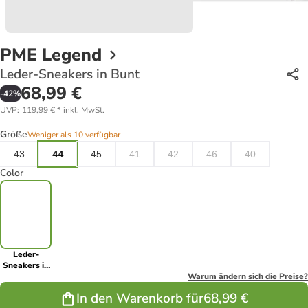
PME Legend
Leder-Sneakers in Bunt
68,99 €
-
42
%
UVP
:
119,99 €
*
inkl. MwSt.
Größe
Weniger als 10 verfügbar
43
44
45
41
42
46
40
Color
Leder-
Sneakers in
Bunt
Warum ändern sich die Preise?
In den Warenkorb für
68,99 €