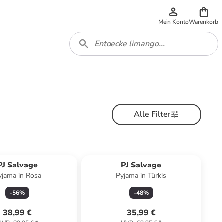
Mein Konto
Warenkorb
Alle Filter
PJ Salvage
PJ Salvage
yjama in Rosa
Pyjama in Türkis
-
56
%
-
48
%
38,99 €
35,99 €