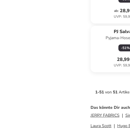
28,9
ab
:
UVP
:
59,9
PJ Sal
Pyjama-Hose
-
51
%
28,99
UVP
:
59,9
1
-
51
von
51
Artike
Das könnte Dir auch
JERRY FABRICS
Si
Laura Scott
Hugo 