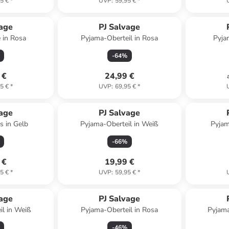
5 €
*
UVP
:
59,95 €
*
vage
PJ Salvage
 in Rosa
Pyjama-Oberteil in Rosa
Pyja
-
64
%
 €
24,99 €
5 €
*
UVP
:
69,95 €
*
vage
PJ Salvage
s in Gelb
Pyjama-Oberteil in Weiß
Pyjam
-
66
%
 €
19,99 €
5 €
*
UVP
:
59,95 €
*
vage
PJ Salvage
il in Weiß
Pyjama-Oberteil in Rosa
Pyjama
-
46
%