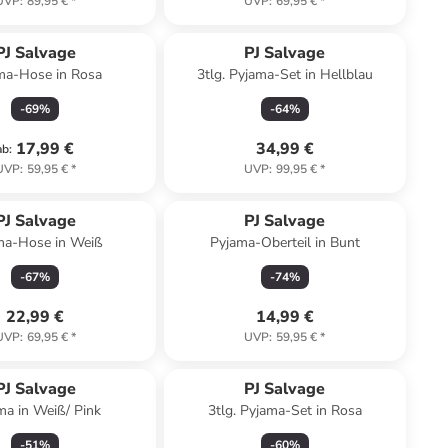
UVP
:
89,95 €
*
UVP
:
69,95 €
*
PJ Salvage
PJ Salvage
ma-Hose in Rosa
3tlg. Pyjama-Set in Hellblau
-
69
%
-
64
%
17,99 €
34,99 €
ab
:
UVP
:
59,95 €
*
UVP
:
99,95 €
*
PJ Salvage
PJ Salvage
ma-Hose in Weiß
Pyjama-Oberteil in Bunt
-
67
%
-
74
%
22,99 €
14,99 €
UVP
:
69,95 €
*
UVP
:
59,95 €
*
PJ Salvage
PJ Salvage
ma in Weiß/ Pink
3tlg. Pyjama-Set in Rosa
-
51
%
-
60
%