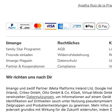
Agatha Ruiz de la Pra
limango
Rechtliches
K
family Star Programm
AGB
L
Freunde einladen
Widerrufsbelehrung
R
limango Magazin
Datenschutz
U
Partner & Kooperationen
Compliance
V
Jobs
Impressum
G
Presse
Privatsphäre-Einstellungen
Mediadaten
Geschenkgutscheinbedingungen