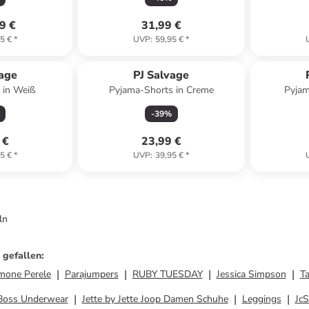
9 €
31,99 €
5 €
*
UVP
:
59,95 €
*
vage
PJ Salvage
 in Weiß
Pyjama-Shorts in Creme
Pyjam
-
39
%
 €
23,99 €
5 €
*
UVP
:
39,95 €
*
ln
 gefallen
:
mone Perele
Parajumpers
RUBY TUESDAY
Jessica Simpson
T
Boss Underwear
Jette by Jette Joop Damen Schuhe
Leggings
JcS