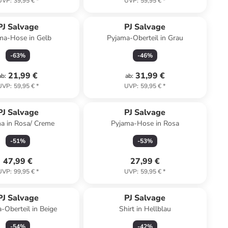
UVP
:
39,95 €
*
UVP
:
59,95 €
*
PJ Salvage
PJ Salvage
ma-Hose in Gelb
Pyjama-Oberteil in Grau
-
63
%
-
46
%
21,99 €
31,99 €
ab
:
ab
:
UVP
:
59,95 €
*
UVP
:
59,95 €
*
PJ Salvage
PJ Salvage
a in Rosa/ Creme
Pyjama-Hose in Rosa
-
51
%
-
53
%
47,99 €
27,99 €
UVP
:
99,95 €
*
UVP
:
59,95 €
*
PJ Salvage
PJ Salvage
-Oberteil in Beige
Shirt in Hellblau
-
54
%
-
42
%