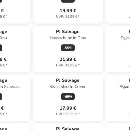
 €
19,99 €
5 €
*
UVP
:
59,95 €
*
vage
PJ Salvage
Grau
Hausschuhe in Grau
Pyja
-
55
%
9 €
21,99 €
5 €
*
UVP
:
49,95 €
*
vage
PJ Salvage
in Schwarz
Sweatshirt in Creme
Pyjam
-
69
%
 €
17,99 €
5 €
*
UVP
:
59,95 €
*
vage
PJ Salvage