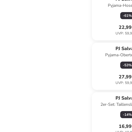
Pyjama-Hose
-
61
%
22,99
UVP
:
59,9
PJ Sal
Pyjama-Oberte
-
53
%
27,99
UVP
:
59,9
PJ Sal
2er-Set: Taillens
-
14
%
16,99