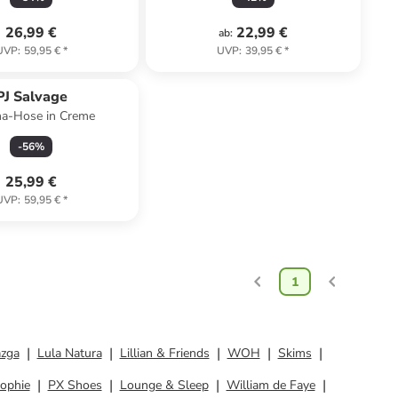
26,99 €
22,99 €
ab
:
UVP
:
59,95 €
*
UVP
:
39,95 €
*
PJ Salvage
a-Hose in Creme
-
56
%
25,99 €
UVP
:
59,95 €
*
1
azga
Lula Natura
Lillian & Friends
WOH
Skims
ophie
PX Shoes
Lounge & Sleep
William de Faye