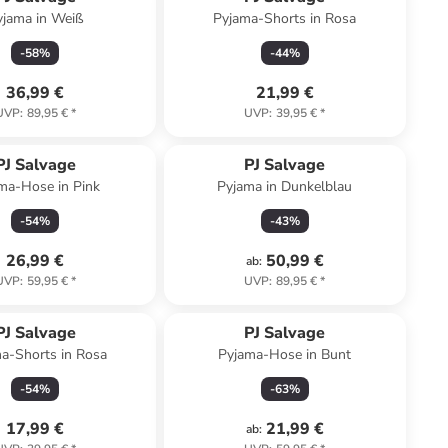
yjama in Weiß
Pyjama-Shorts in Rosa
-
58
%
-
44
%
36,99 €
21,99 €
UVP
:
89,95 €
*
UVP
:
39,95 €
*
PJ Salvage
PJ Salvage
ma-Hose in Pink
Pyjama in Dunkelblau
-
54
%
-
43
%
26,99 €
50,99 €
ab
:
UVP
:
59,95 €
*
UVP
:
89,95 €
*
PJ Salvage
PJ Salvage
a-Shorts in Rosa
Pyjama-Hose in Bunt
-
54
%
-
63
%
17,99 €
21,99 €
ab
: