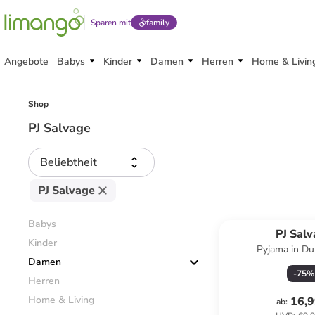
Sparen mit
family
Angebote
Babys
Kinder
Damen
Herren
Home & Livin
Shop
PJ Salvage
Beliebtheit
PJ Salvage
Babys
PJ Sal
Kinder
Pyjama in Du
Damen
-
75
%
Herren
Home & Living
16,9
ab
: