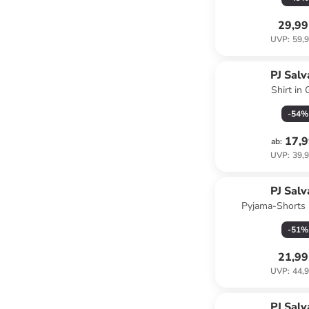
29,99
UVP
:
59,9
PJ Sal
Shirt in 
-
54
%
17,9
ab
:
UVP
:
39,9
PJ Sal
Pyjama-Shorts 
-
51
%
21,99
UVP
:
44,9
PJ Sal