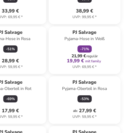
33,99 €
38,99 €
UVP
:
69,95 €
*
UVP
:
99,95 €
*
family
rabatt
PJ Salvage
PJ Salvage
ma-Hose in Rosa
Pyjama-Hose in Weiß
-
51
%
-
71
%
21,99 €
regulär
28,99 €
19,99 €
mit family
UVP
:
59,95 €
*
UVP
:
69,95 €
*
PJ Salvage
PJ Salvage
a-Oberteil in Rot
Pyjama-Oberteil in Rosa
-
69
%
-
53
%
17,99 €
27,99 €
ab
:
UVP
:
59,95 €
*
UVP
:
59,95 €
*
PJ Salvage
PJ Salvage