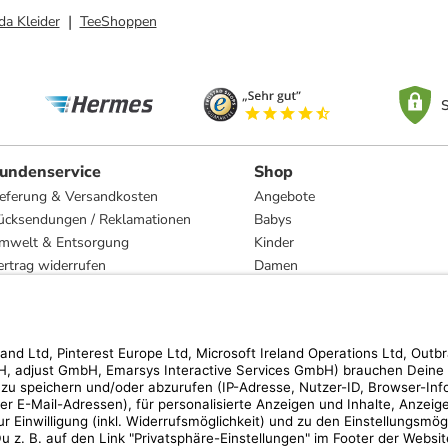
da Kleider
TeeShoppen
S
undenservice
Shop
ieferung & Versandkosten
Angebote
ücksendungen / Reklamationen
Babys
mwelt & Entsorgung
Kinder
ertrag widerrufen
Damen
esetzliche Gewährleistung und Reparatur
Herren
Wohnen
Trachten
Marken