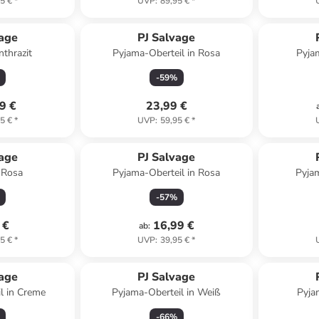
5 €
*
UVP
:
89,95 €
*
vage
PJ Salvage
nthrazit
Pyjama-Oberteil in Rosa
Pyja
-
59
%
9 €
23,99 €
5 €
*
UVP
:
59,95 €
*
vage
PJ Salvage
 Rosa
Pyjama-Oberteil in Rosa
Pyja
-
57
%
 €
16,99 €
ab
:
5 €
*
UVP
:
39,95 €
*
vage
PJ Salvage
l in Creme
Pyjama-Oberteil in Weiß
Pyja
-
66
%