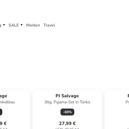
g
SALE
Marken
Travel
vage
PJ Salvage
nkelblau
3tlg. Pyjama-Set in Türkis
P
-
68
%
9 €
27,99 €