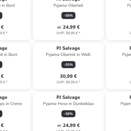
 in Bunt
Pyjama-Oberteil
P
-
58
%
 €
24,99 €
ab
:
5 €
*
UVP
:
59,95 €
*
vage
PJ Salvage
il in Bunt
Pyjama-Oberteil in Weiß
Pyja
-
55
%
 €
30,99 €
5 €
*
UVP
:
69,95 €
*
vage
PJ Salvage
lips in Creme
Pyjama-Hose in Dunkelblau
Pyjam
-
58
%
 €
24,99 €
ab
: