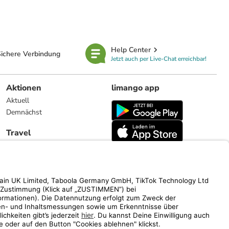
Help Center
ichere Verbindung
Jetzt auch per Live-Chat erreichbar!
Aktionen
limango app
Aktuell
Demnächst
Travel
Reiseangebote
limango.nl
limango.pl