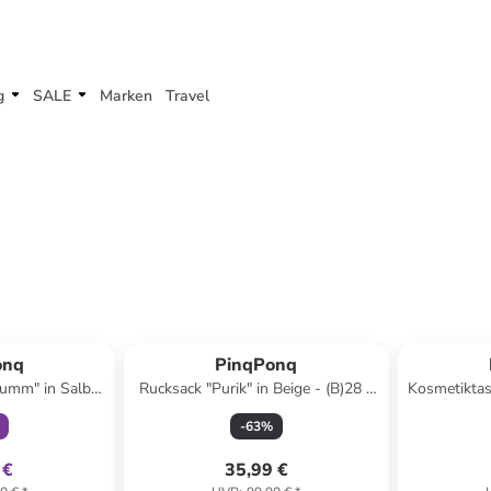
g
SALE
Marken
Travel
klusiv
onq
PinqPonq
umm" in Salbei
Rucksack "Purik" in Beige - (B)28 x
Kosmetiktas
 x (T)10 cm
(H)45 x (T)15 cm
x 
-
63
%
 €
35,99 €