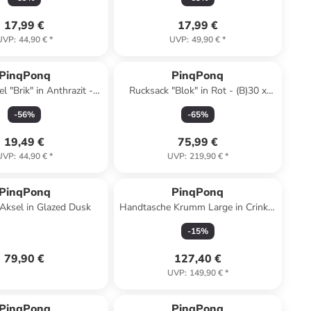
17,99 €
17,99 €
UVP
:
44,90 €
*
UVP
:
49,90 €
*
PinqPonq
PinqPonq
l "Brik" in Anthrazit -
Rucksack "Blok" in Rot - (B)30 x
 x (H)18 x (T)9 cm
(H)62 x (T)22 cm
-
56
%
-
65
%
19,49 €
75,99 €
UVP
:
44,90 €
*
UVP
:
219,90 €
*
PinqPonq
PinqPonq
Aksel in Glazed Dusk
Handtasche Krumm Large in Crinkle
Black
-
15
%
79,90 €
127,40 €
UVP
:
149,90 €
*
PinqPonq
PinqPonq