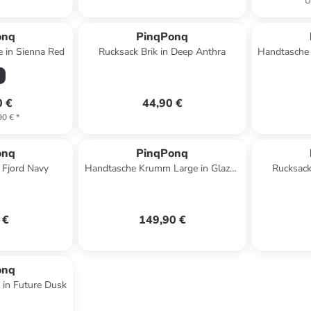
U
onq
PinqPonq
e in Sienna Red
Rucksack Brik in Deep Anthra
Handtasche 
0 €
44,90 €
90 €
*
onq
PinqPonq
n Fjord Navy
Handtasche Krumm Large in Glazed
Rucksack
Dusk
 €
149,90 €
onq
 in Future Dusk