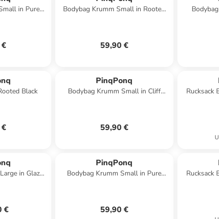
mall in Pure
Bodybag Krumm Small in Rooted
Bodybag 
Black
 €
59,90 €
onq
PinqPonq
 Rooted Black
Bodybag Krumm Small in Cliff
Rucksack B
Beige
 €
59,90 €
U
onq
PinqPonq
arge in Glazed
Bodybag Krumm Small in Pure
Rucksack 
k
Black
0 €
59,90 €