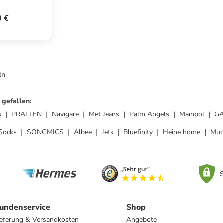
0 €
ln
 gefallen
:
s
PRATTEN
Navigare
Met Jeans
Palm Angels
Mainpol
GA
Socks
SONGMICS
Albee
Jets
Bluefinity
Heine home
Mu
S
undenservice
Shop
ieferung & Versandkosten
Angebote