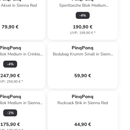
Aksel in Sienna Red
Sporttasche Blok Medium
Construct in Parasol
-
4
%
79,90 €
190,90 €
UVP
:
199,90 €
*
PinqPonq
PinqPonq
lok Medium in Crinkle
Bodybag Krumm Small in Sienna
Fuchsia
Red
-
4
%
247,90 €
59,90 €
VP
:
259,90 €
*
PinqPonq
PinqPonq
Blok Medium in Sienna
Rucksack Brik in Sienna Red
Red
-
2
%
175,90 €
44,90 €