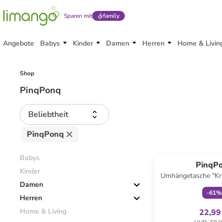
Sparen mit
family
Angebote
Babys
Kinder
Damen
Herren
Home & Livin
Shop
PinqPonq
Beliebtheit
PinqPonq
family
ex
Babys
PinqP
Kinder
Umhängetasche "Kr
Damen
- (B)30 x (H)23
-
61
%
Herren
Home & Living
22,99