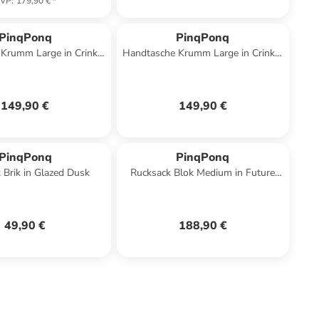
VP
:
179,90 €
*
PinqPonq
PinqPonq
Krumm Large in Crinkle
Handtasche Krumm Large in Crinkle
Fuchsia
Grey
149,90 €
149,90 €
PinqPonq
PinqPonq
 Brik in Glazed Dusk
Rucksack Blok Medium in Future
Dusk
49,90 €
188,90 €