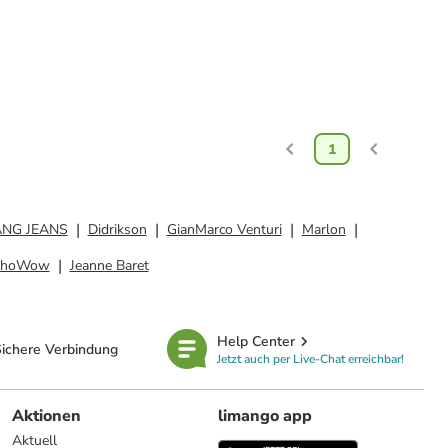
1
NG JEANS
Didrikson
GianMarco Venturi
Marlon
choWow
Jeanne Baret
Help Center
ichere Verbindung
Jetzt auch per Live-Chat erreichbar!
Aktionen
limango app
Aktuell