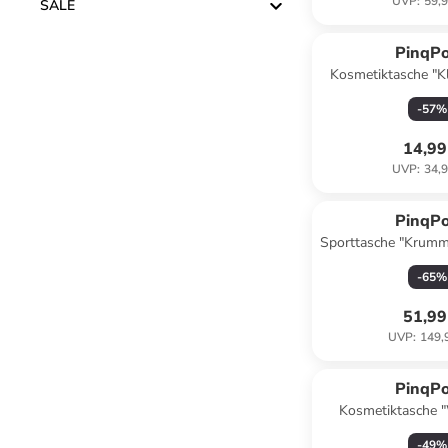
UVP
:
59,9
SALE
PinqP
Kosmetiktasche "Kl
(B)17 x (H)27
-
57
%
14,99
UVP
:
34,9
PinqP
Sporttasche "Krumm
- (B)43 x (H)35 
-
65
%
51,99
UVP
:
149,
PinqP
Kosmetiktasche 
Schwarz - (B)23 x (
-
49
%