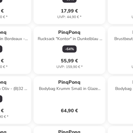
 €
17,99 €
0 €
*
UVP
:
44,90 €
*
onq
PinqPonq
 in Bordeaux -
Rucksack "Kontor" in Dunkelblau -
Brustbeute
 x (T)9 cm
(B)29 x (H)47 x (T)13 cm
(B)42
-
64
%
 €
55,99 €
0 €
*
UVP
:
159,90 €
*
onq
PinqPonq
 Oliv - (B)32 x
Bodybag Krumm Small in Glazed
Bodybag 
)22 cm
Dusk
 €
64,90 €
90 €
*
onq
PinqPonq