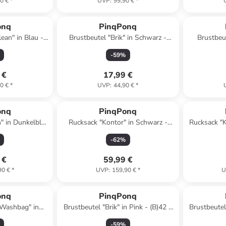
0 €
*
UVP
:
99,90 €
*
onq
PinqPonq
ean" in Blau -
Brustbeutel "Brik" in Schwarz -
Brustbeut
 x (T)1 cm
(B)42 x (H)18 x (T)9 cm
(B)22,5
-
59
%
 €
17,99 €
0 €
*
UVP
:
44,90 €
*
onq
PinqPonq
" in Dunkelblau
Rucksack "Kontor" in Schwarz -
Rucksack "K
x (T)16,5 cm
(B)29 x (H)47 x (T)13 cm
x (
-
62
%
 €
59,99 €
90 €
*
UVP
:
159,90 €
*
U
onq
PinqPonq
"Washbag" in
Brustbeutel "Brik" in Pink - (B)42 x
Brustbeutel 
H)15 x (T)12 cm
(H)18 x (T)9 cm
(H
-
59
%