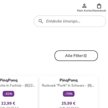
Mein Konto
Warenkorb
Alle Filter
family
exklusiv
family
exklusiv
PinqPonq
PinqPonq
che in Fuchsia - (B)22,5
Rucksack "Purik" in Schwarz - (B)28
(H)13 x (T)9 cm
x (H)45 x (T)15 cm
-
61
%
-
73
%
22,99 €
25,99 €