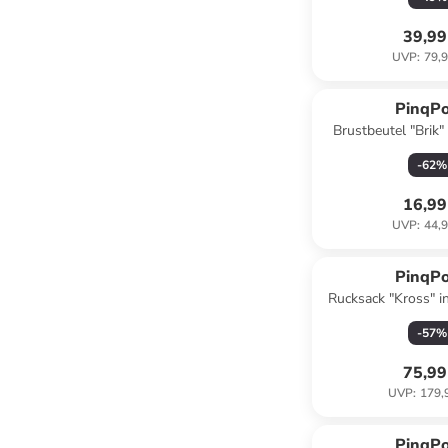
39,99
UVP
:
79,9
PinqP
Brustbeutel "Brik"
(B)42 x (H)18
-
62
%
16,99
UVP
:
44,9
PinqP
Rucksack "Kross" in
(H)44 x (T
-
57
%
75,99
UVP
:
179,
PinqP