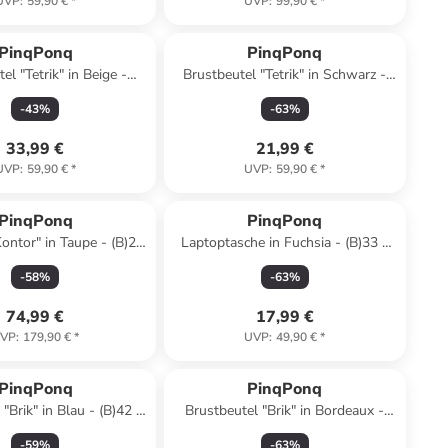
UVP
:
59,90 €
*
UVP
:
99,90 €
*
PinqPonq
PinqPonq
el "Tetrik" in Beige -
Brustbeutel "Tetrik" in Schwarz -
 x (H)18 x (T)10 cm
(B)22,5 x (H)18 x (T)10 cm
-
43
%
-
63
%
33,99 €
21,99 €
UVP
:
59,90 €
*
UVP
:
59,90 €
*
PinqPonq
PinqPonq
ontor" in Taupe - (B)29
Laptoptasche in Fuchsia - (B)33 x
H)47 x (T)13 cm
(H)24 x (T)3 cm
-
58
%
-
63
%
74,99 €
17,99 €
VP
:
179,90 €
*
UVP
:
49,90 €
*
PinqPonq
PinqPonq
"Brik" in Blau - (B)42 x
Brustbeutel "Brik" in Bordeaux -
)18 x (T)9 cm
(B)42 x (H)18 x (T)9 cm
-
59
%
-
63
%