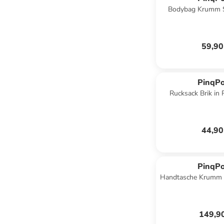
Bodybag Krumm S
Sage
59,90
PinqP
Rucksack Brik in
44,90
PinqP
Handtasche Krumm L
Blac
149,9