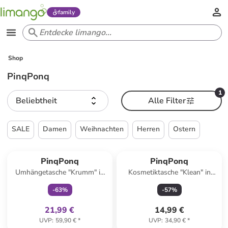
family
Shop
PinqPonq
1
Beliebtheit
Alle Filter
SALE
Damen
Weihnachten
Herren
Ostern
family
exklusiv
PinqPonq
PinqPonq
Umhängetasche "Krumm" in
Kosmetiktasche "Klean" in
Salbei - (B)30 x (H)23 x (T)10
Blau - (B)17 x (H)27 x (T)1 cm
-
63
%
-
57
%
cm
21,99 €
14,99 €
UVP
:
59,90 €
*
UVP
:
34,90 €
*