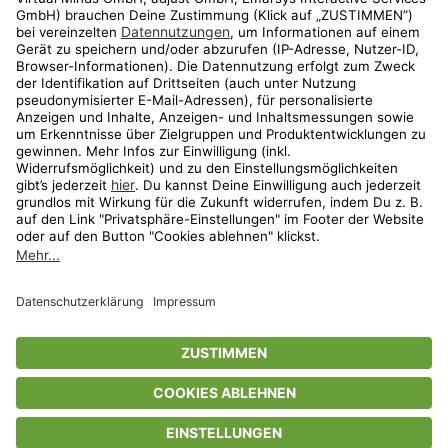
Shop
Aktionen
Travel
limango.nl
limango.pl
* Streichpreise entsprechen der unverbindlichen Preisempfehlung des
Herstellers. Prozentangaben beziehen sich auf den Streichpreis.
ᵃ Die jeweils aktuellen Teilnahmebedingungen unserer Freunde-werben-
Freunde-Aktionen findest Du unter
www.limango.de/einladen
ᵇ Gilt nur für von limango versandte Ware (nicht für von Partnern versandte