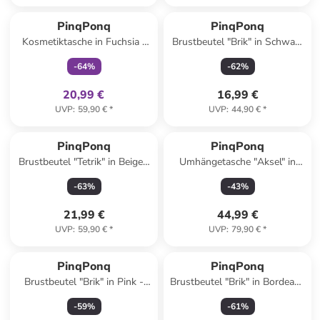
family
exklusiv
PinqPonq
PinqPonq
Kosmetiktasche in Fuchsia -
Brustbeutel "Brik" in Schwarz
(B)22,5 x (H)13 x (T)9 cm
- (B)42 x (H)18 x (T)9 cm
-
64
%
-
62
%
20,99 €
16,99 €
UVP
:
59,90 €
*
UVP
:
44,90 €
*
PinqPonq
PinqPonq
Brustbeutel "Tetrik" in Beige -
Umhängetasche "Aksel" in
(B)22,5 x (H)18 x (T)10 cm
Gelb - (B)31 x (H)18 x (T)10
-
63
%
-
43
%
cm
21,99 €
44,99 €
UVP
:
59,90 €
*
UVP
:
79,90 €
*
PinqPonq
PinqPonq
Brustbeutel "Brik" in Pink -
Brustbeutel "Brik" in Bordeaux
(B)42 x (H)18 x (T)9 cm
- (B)42 x (H)18 x (T)9 cm
-
59
%
-
61
%