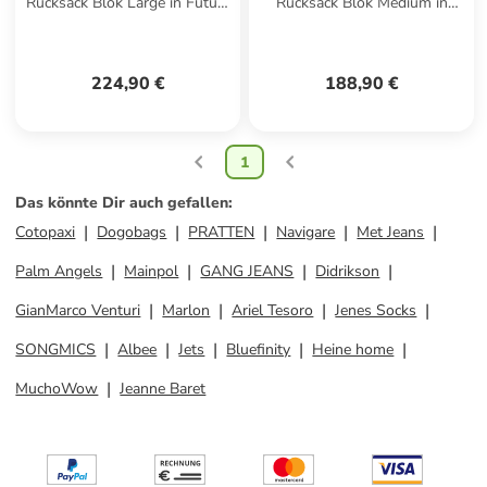
Rucksack Blok Large in Future
Rucksack Blok Medium in
Dusk
Future Dusk
224,90 €
188,90 €
1
Das könnte Dir auch gefallen
:
Cotopaxi
Dogobags
PRATTEN
Navigare
Met Jeans
Palm Angels
Mainpol
GANG JEANS
Didrikson
GianMarco Venturi
Marlon
Ariel Tesoro
Jenes Socks
SONGMICS
Albee
Jets
Bluefinity
Heine home
MuchoWow
Jeanne Baret