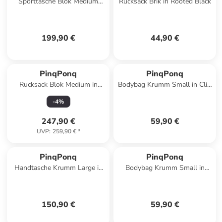
Sporttasche Blok Medium
Rucksack Brik in Rooted Black
Construct in Parasol
199,90 €
44,90 €
PinqPonq
PinqPonq
Rucksack Blok Medium in
Bodybag Krumm Small in Cliff
Crinkle Fuchsia
Beige
-
4
%
247,90 €
59,90 €
UVP
:
259,90 €
*
PinqPonq
PinqPonq
Handtasche Krumm Large in
Bodybag Krumm Small in
Glazed Black
Pure Black
150,90 €
59,90 €