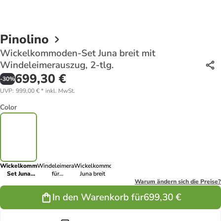
Pinolino
Wickelkommoden-Set Juna breit mit
Windeleimerauszug, 2-tlg.
699,30 €
-
30
%
UVP
:
999,00 €
*
inkl. MwSt.
Color
Wickelkommoden-
Windeleimerauszug
Wickelkommode
Set Juna
für
Juna breit
breit mit
Wickelkommode
Warum ändern sich die Preise?
Windeleimerauszug,
Juna breit
In den Warenkorb für
699,30 €
2-tlg.