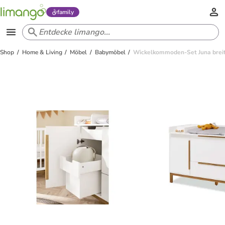
family
Shop
Home & Living
Möbel
Babymöbel
Wickelkommoden-Set Juna breit