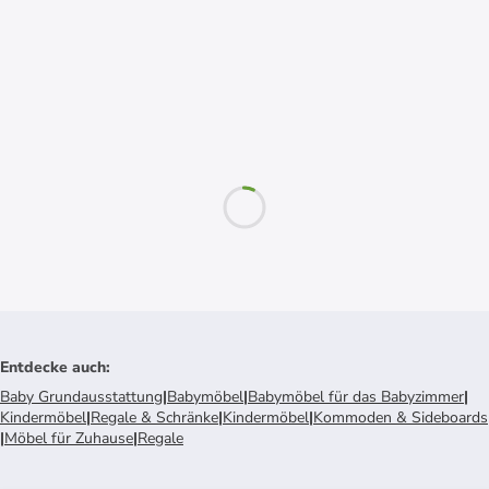
Entdecke auch
:
Baby Grundausstattung
|
Babymöbel
|
Babymöbel für das Babyzimmer
|
Kindermöbel
|
Regale & Schränke
|
Kindermöbel
|
Kommoden & Sideboards
|
Möbel für Zuhause
|
Regale