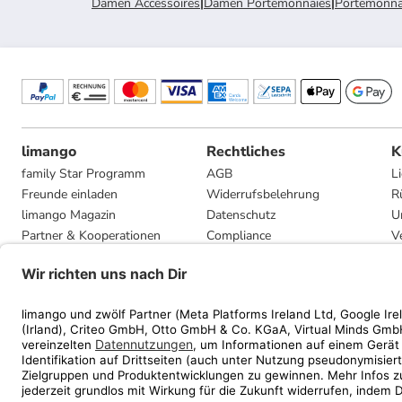
Damen Accessoires
|
Damen Portemonnaies
|
Portemonna
limango
Rechtliches
K
family Star Programm
AGB
L
Freunde einladen
Widerrufsbelehrung
R
limango Magazin
Datenschutz
U
Partner & Kooperationen
Compliance
V
Jobs
Impressum
G
Presse
Privatsphäre-Einstellungen
Mediadaten
Geschenkgutscheinbedingungen