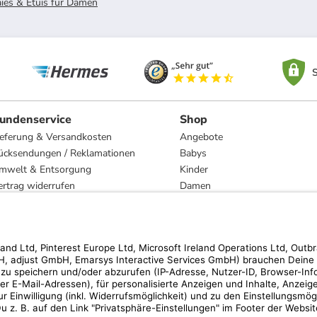
ies & Etuis für Damen
S
undenservice
Shop
ieferung & Versandkosten
Angebote
ücksendungen / Reklamationen
Babys
mwelt & Entsorgung
Kinder
ertrag widerrufen
Damen
esetzliche Gewährleistung und Reparatur
Herren
Wohnen
Trachten
Marken