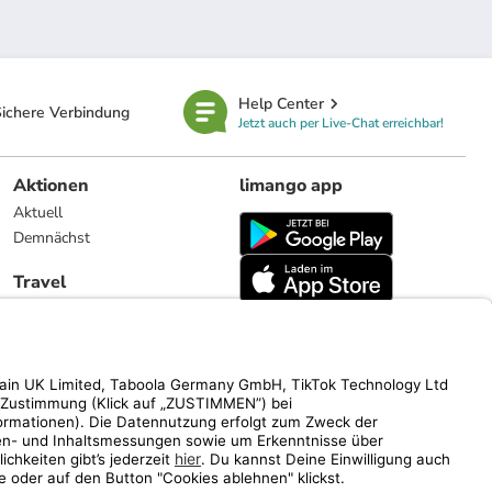
Help Center
ichere Verbindung
Jetzt auch per Live-Chat erreichbar!
Aktionen
limango app
Aktuell
Demnächst
Travel
Reiseangebote
limango.nl
limango.pl