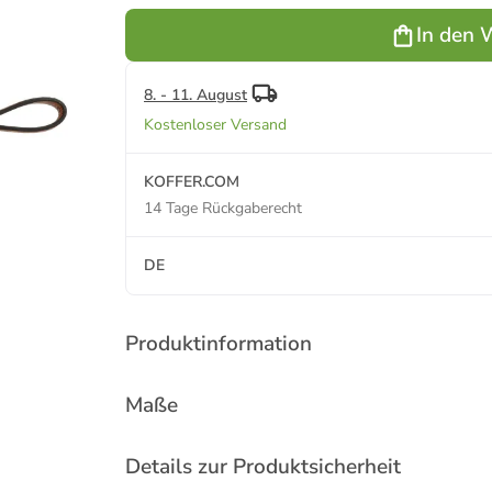
Leder 12 cm
Leder 12 cm
in cognac
in schwarz
In den 
8. - 11. August
Kostenloser Versand
KOFFER.COM
14 Tage Rückgaberecht
DE
Produktinformation
Maße
Details zur Produktsicherheit