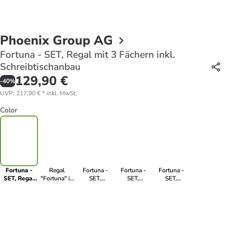
Phoenix Group AG
Fortuna - SET, Regal mit 3 Fächern inkl.
Schreibtischanbau
129,90 €
-
40
%
UVP
:
217,90 €
*
inkl. MwSt.
Color
Fortuna -
Regal
Fortuna -
Fortuna -
Fortuna -
SET, Regal
"Fortuna" in
SET,
SET,
SET,
mit 3
Weiß - (B)75
Beistelltisch
Beistelltisch
Beistelltisch
Fächern inkl.
x (H)58 x
mit 3 Fächern
mit 3 Fächern
mit 3 Fächern
Schreibtischanbau
(T)34cm
inkl.
inkl.
inkl.
Bareinsatz
Bareinsatz
Schubladeneinsatz