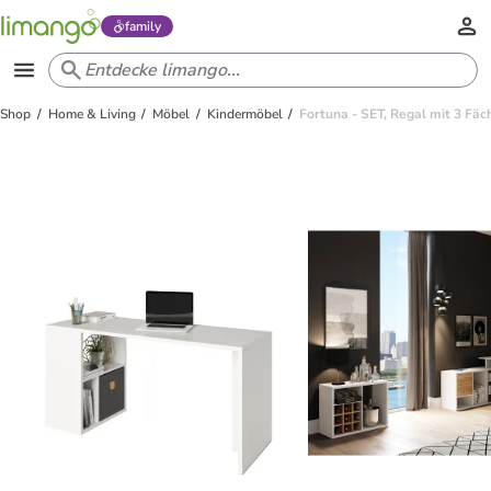
family
Shop
Home & Living
Möbel
Kindermöbel
Fortuna - SET, Regal mit 3 Fäc