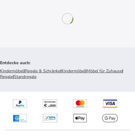
Entdecke auch
:
Kindermöbel
|
Regale & Schränke
|
Kindermöbel
|
Möbel für Zuhause
|
Regale
|
Standregale