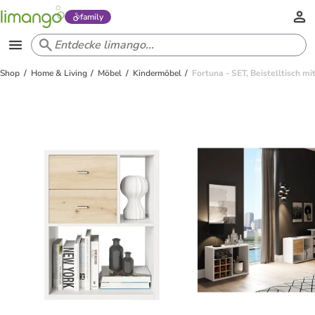
family
Shop
Home & Living
Möbel
Kindermöbel
Fortuna - SET, Beistelltisch m