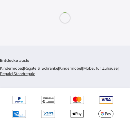
Entdecke auch
:
Kindermöbel
|
Regale & Schränke
|
Kindermöbel
|
Möbel für Zuhause
|
Regale
|
Standregale