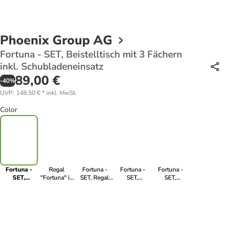
Phoenix Group AG
Fortuna - SET, Beistelltisch mit 3 Fächern
inkl. Schubladeneinsatz
89,00 €
-
40
%
UVP
:
148,50 €
*
inkl. MwSt.
Color
Fortuna -
Regal
Fortuna -
Fortuna -
Fortuna -
SET,
"Fortuna" in
SET, Regal
SET,
SET,
Beistelltisch
Weiß - (B)75
mit 3 Fächern
Beistelltisch
Beistelltisch
mit 3
x (H)58 x
inkl.
mit 3 Fächern
mit 3 Fächern
Fächern inkl.
(T)34cm
Schreibtischanbau
inkl.
inkl.
Schubladeneinsatz
Bareinsatz
Bareinsatz