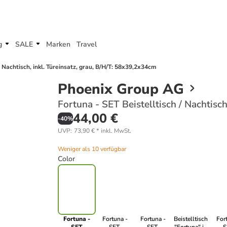
g
SALE
Marken
Travel
/ Nachtisch, inkl. Türeinsatz, grau, B/H/T: 58x39,2x34cm
Phoenix Group AG
Fortuna - SET Beistelltisch / Nachtisc
44,00 €
-
40
%
UVP
:
73,90 €
*
inkl. MwSt.
Weniger als 10 verfügbar
Color
Fortuna -
Fortuna -
Fortuna -
Beistelltisch
For