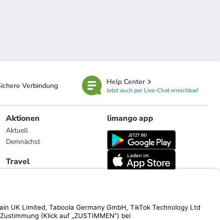
Help Center
ichere Verbindung
Jetzt auch per Live-Chat erreichbar!
Aktionen
limango app
Aktuell
Demnächst
Travel
Reiseangebote