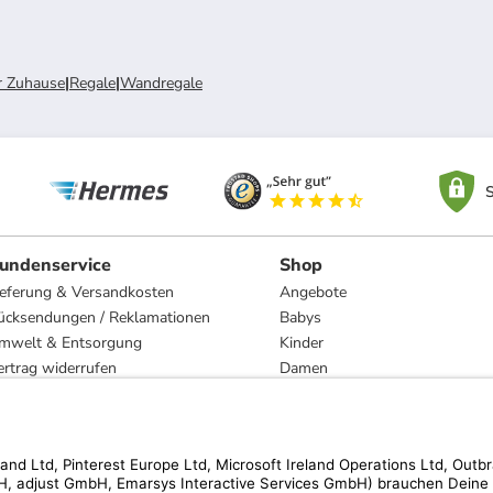
r Zuhause
|
Regale
|
Wandregale
S
undenservice
Shop
ieferung & Versandkosten
Angebote
ücksendungen / Reklamationen
Babys
mwelt & Entsorgung
Kinder
ertrag widerrufen
Damen
esetzliche Gewährleistung und Reparatur
Herren
Wohnen
Trachten
Marken