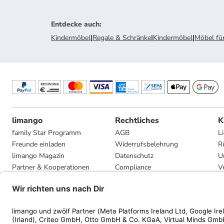
Entdecke auch
:
Kindermöbel
|
Regale & Schränke
|
Kindermöbel
|
Möbel fü
limango
Rechtliches
K
family Star Programm
AGB
L
Freunde einladen
Widerrufsbelehrung
R
limango Magazin
Datenschutz
U
Partner & Kooperationen
Compliance
V
Jobs
Impressum
G
Presse
Privatsphäre-Einstellungen
Mediadaten
Geschenkgutscheinbedingungen