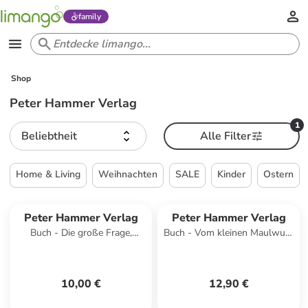
family
Shop
Peter Hammer Verlag
1
Beliebtheit
Alle Filter
Home & Living
Weihnachten
SALE
Kinder
Ostern
Peter Hammer Verlag
Peter Hammer Verlag
Buch - Die große Frage,
Buch - Vom kleinen Maulwurf,
Sonderausgabe
der wissen wollte, wer ihm
auf den Kopf gemacht ha
10,00 €
12,90 €