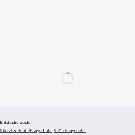
Entdecke auch
:
Stiefel & Boots
|
Babyschuhe
|
Süße Babystiefel