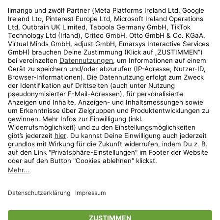
Rechtliches
Kundenservice
Shop
Aktionen
Travel
limango.nl
limango.pl