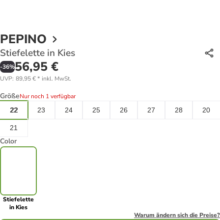
PEPINO
Stiefelette in Kies
56,95 €
-
36
%
UVP
:
89,95 €
*
inkl. MwSt.
Größe
Nur noch 1 verfügbar
22
23
24
25
26
27
28
20
21
Color
Stiefelette
in Kies
Warum ändern sich die Preise?