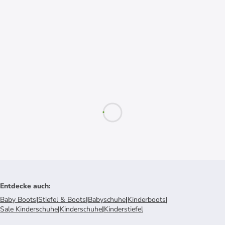
Entdecke auch
:
Baby Boots
|
Stiefel & Boots
|
Babyschuhe
|
Kinderboots
|
Sale Kinderschuhe
|
Kinderschuhe
|
Kinderstiefel