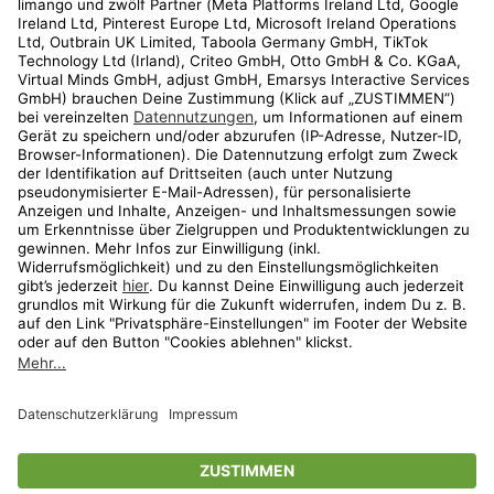
Kundenservice
Shop
Aktionen
Travel
limango.nl
limango.pl
* Streichpreise entsprechen der unverbindlichen Preisempfehlung des