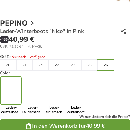
PEPINO
Leder-Winterboots "Nico" in Pink
40,99 €
-
48
%
UVP
:
79,95 €
*
inkl. MwSt.
Größe
Nur noch 1 verfügbar
20
21
24
22
23
25
26
Color
Leder-
Leder-
Leder-
Leder-
Winterboots
Lauflernschuhe
Lauflernschuhe
Winterboots
"Nico" in
"Nico" in
"Nico" in
"Nico" in
Warum ändern sich die Preise?
Pink
Grün
Beige
Dunkelblau
In den Warenkorb für
40,99 €