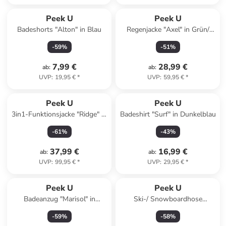
Peek U
Peek U
Badeshorts "Alton" in Blau
Regenjacke "Axel" in Grün/
Dunkelblau
-
59
%
-
51
%
7,99 €
28,99 €
ab
:
ab
:
UVP
:
19,95 €
*
UVP
:
59,95 €
*
Peek U
Peek U
3in1-Funktionsjacke "Ridge" in
Badeshirt "Surf" in Dunkelblau
Dunkelblau/ Orange
-
61
%
-
43
%
37,99 €
16,99 €
ab
:
ab
:
UVP
:
99,95 €
*
UVP
:
29,95 €
*
Peek U
Peek U
Badeanzug "Marisol" in
Ski-/ Snowboardhose
Dunkelblau/ Bunt
"Sapphire" in Dunkelblau
-
59
%
-
58
%