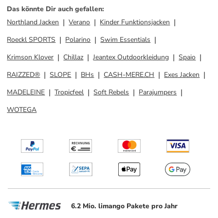
Das könnte Dir auch gefallen
:
Northland Jacken
Verano
Kinder Funktionsjacken
Roeckl SPORTS
Polarino
Swim Essentials
Krimson Klover
Chillaz
Jeantex Outdoorkleidung
Spaio
RAIZZED®
SLOPE
BHs
CASH-MERE.CH
Exes Jacken
MADELEINE
Tropicfeel
Soft Rebels
Parajumpers
WOTEGA
6.2 Mio. limango Pakete pro Jahr