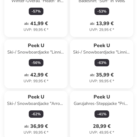
Winter-Overall "Heath" in
Badeshirt "Surf" in Weiß
Grün/ Grau
-
57
%
-
53
%
41,99 €
13,99 €
ab
:
ab
:
UVP
:
99,95 €
*
UVP
:
29,95 €
*
Peek U
Peek U
Ski-/ Snowboardjacke "Linnia"
Ski-/ Snowboardjacke "Linnia"
in Lila
in Pink
-
56
%
-
63
%
42,99 €
35,99 €
ab
:
ab
:
UVP
:
99,95 €
*
UVP
:
99,95 €
*
Peek U
Peek U
Ski-/ Snowboardjacke "Arrow"
Ganzjahres-Steppjacke "Prim"
in Dunkelblau
in Pink/ Türkis
-
62
%
-
41
%
36,99 €
28,99 €
ab
:
UVP
:
99,95 €
*
UVP
:
49,95 €
*