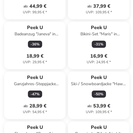
44,99 €
37,99 €
ab
:
ab
:
UVP
:
99,95 €
*
UVP
:
109,95 €
*
Peek U
Peek U
Badeanzug "Janeva" in
Bikini-Set "Maris" in
Dunkelblau/ Bunt
Dunkelblau/ Bunt
-
36
%
-
31
%
18,99 €
16,99 €
UVP
:
29,95 €
*
UVP
:
24,95 €
*
Peek U
Peek U
Ganzjahres-Steppjacke
Ski-/ Snowboardjacke "Hawk"
"Caspian" in Gelb/ Dunkelblau
in Khaki/ Dunkelblau
-
47
%
-
50
%
28,99 €
53,99 €
ab
:
ab
:
UVP
:
54,95 €
*
UVP
:
109,95 €
*
Peek U
Peek U