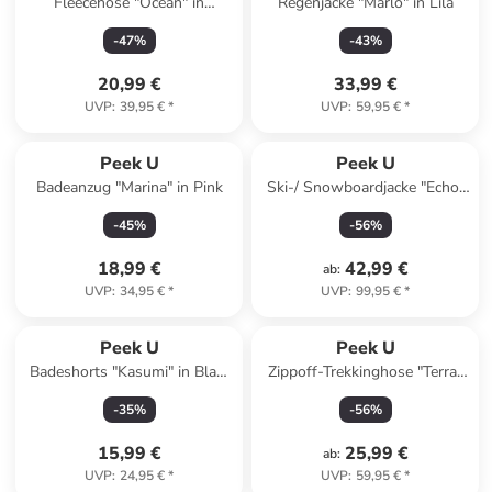
Fleecehose "Ocean" in
Regenjacke "Marlo" in Lila
Dunkelblau
-
47
%
-
43
%
20,99 €
33,99 €
UVP
:
39,95 €
*
UVP
:
59,95 €
*
Peek U
Peek U
Badeanzug "Marina" in Pink
Ski-/ Snowboardjacke "Echo"
in Lila
-
45
%
-
56
%
18,99 €
42,99 €
ab
:
UVP
:
34,95 €
*
UVP
:
99,95 €
*
Peek U
Peek U
Badeshorts "Kasumi" in Blau/
Zippoff-Trekkinghose "Terra"
Bunt
in Türkis/ Dunkelblau
-
35
%
-
56
%
15,99 €
25,99 €
ab
:
UVP
:
24,95 €
*
UVP
:
59,95 €
*