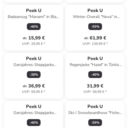
Peek U
Peek U
Badeanzug "Manami" in Blau/
Winter-Overall "Nova" in
Bunt
Blau/ Dunkelblau
-
46
%
-
55
%
15,99 €
61,99 €
ab
:
ab
:
UVP
:
29,95 €
*
UVP
:
139,95 €
*
Peek U
Peek U
Ganzjahres-Steppjacke
Regenjacke "Hazel" in Türkis/
"Oceana" in Lila
Blau
-
38
%
-
46
%
36,99 €
31,99 €
ab
:
UVP
:
59,95 €
*
UVP
:
59,95 €
*
Peek U
Peek U
Ganzjahres-Steppjacke
Ski-/ Snowboardhose "Fisher"
"Oceana" in Dunkelblau/
in Braun
-
46
%
-
59
%
Hellblau