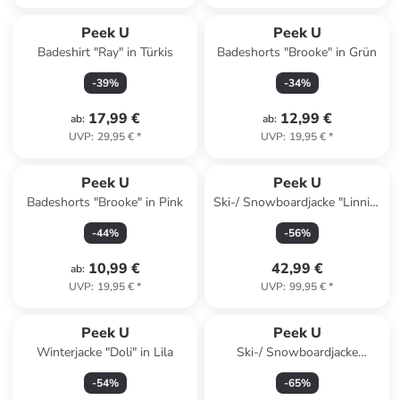
Peek U
Peek U
Badeshirt "Ray" in Türkis
Badeshorts "Brooke" in Grün
-
39
%
-
34
%
17,99 €
12,99 €
ab
:
ab
:
UVP
:
29,95 €
*
UVP
:
19,95 €
*
Peek U
Peek U
Badeshorts "Brooke" in Pink
Ski-/ Snowboardjacke "Linnia"
in Mint/ Blau
-
44
%
-
56
%
10,99 €
42,99 €
ab
:
UVP
:
19,95 €
*
UVP
:
99,95 €
*
Peek U
Peek U
Winterjacke "Doli" in Lila
Ski-/ Snowboardjacke
"Branton" in Dunkelblau
-
54
%
-
65
%