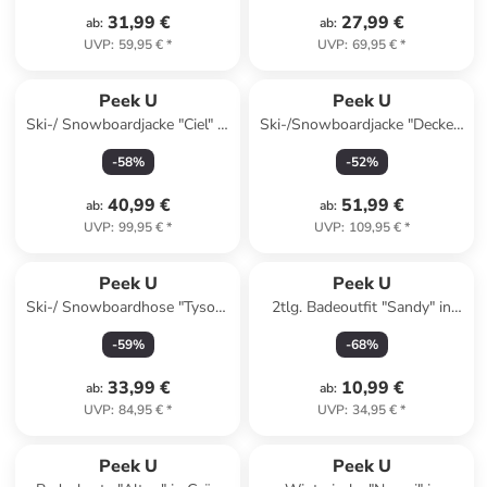
31,99 €
27,99 €
ab
:
ab
:
UVP
:
59,95 €
*
UVP
:
69,95 €
*
Peek U
Peek U
Ski-/ Snowboardjacke "Ciel" in
Ski-/Snowboardjacke "Decker"
Rosa/ Lila
in Khaki/ Dunkelblau
-
58
%
-
52
%
40,99 €
51,99 €
ab
:
ab
:
UVP
:
99,95 €
*
UVP
:
109,95 €
*
Peek U
Peek U
Ski-/ Snowboardhose "Tyson"
2tlg. Badeoutfit "Sandy" in
in Dunkelblau
Rot/ Bunt
-
59
%
-
68
%
33,99 €
10,99 €
ab
:
ab
:
UVP
:
84,95 €
*
UVP
:
34,95 €
*
Peek U
Peek U