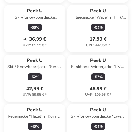
Peek U
Peek U
Ski-/ Snowboardjacke
Fleecejacke "Wave" in Pink/
"Electra" in Pink
Dunkelblau/ Türkis
-
58
%
-
59
%
36,99 €
17,99 €
ab
:
UVP
:
89,95 €
*
UVP
:
44,95 €
*
Reserviert
Peek U
Peek U
Ski-/ Snowboardjacke "Seren"
Funktions-Winterjacke "Livia"
in Hellblau/ Orange/
in Türkis
-
52
%
-
57
%
Dunkelblau
42,99 €
46,99 €
UVP
:
89,95 €
*
UVP
:
109,95 €
*
Peek U
Peek U
Regenjacke "Hazel" in Koralle/
Ski-/ Snowboardjacke "Ewen"
Dunkelblau
in Grün
-
43
%
-
54
%