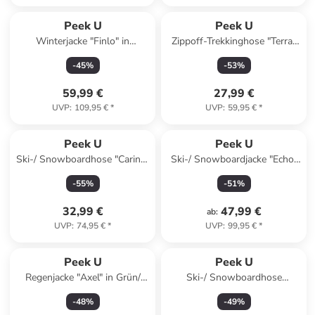
Peek U
Peek U
Winterjacke "Finlo" in
Zippoff-Trekkinghose "Terra"
Dunkelgrün
in Khaki/ Blau
-
45
%
-
53
%
59,99 €
27,99 €
UVP
:
109,95 €
*
UVP
:
59,95 €
*
Peek U
Peek U
Ski-/ Snowboardhose "Carina"
Ski-/ Snowboardjacke "Echo"
in Lila/ Schwarz
in Pink
-
55
%
-
51
%
32,99 €
47,99 €
ab
:
UVP
:
74,95 €
*
UVP
:
99,95 €
*
Peek U
Peek U
Regenjacke "Axel" in Grün/
Ski-/ Snowboardhose
Dunkelblau
"Sapphire" in Pink
-
48
%
-
49
%