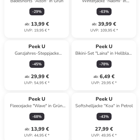
Badeshorts "Alton" in Grün
Winterjacke "Naomi" in
Hellblau
-
29
%
-
63
%
13,99 €
39,99 €
ab
:
ab
:
UVP
:
19,95 €
*
UVP
:
109,95 €
*
Peek U
Peek U
Ganzjahres-Steppjacke
Bikini-Set "Laina" in Hellblau/
"Cordelia" in Pink/ Dunkelblau
Bunt
-
45
%
-
78
%
29,99 €
6,49 €
ab
:
ab
:
UVP
:
54,95 €
*
UVP
:
29,95 €
*
Peek U
Peek U
Fleecejacke "Wave" in Grün/
Softshelljacke ''Koa'' in Petrol
Dunkelblau
-
68
%
-
43
%
13,99 €
27,99 €
ab
:
UVP
:
44,95 €
*
UVP
:
49,95 €
*