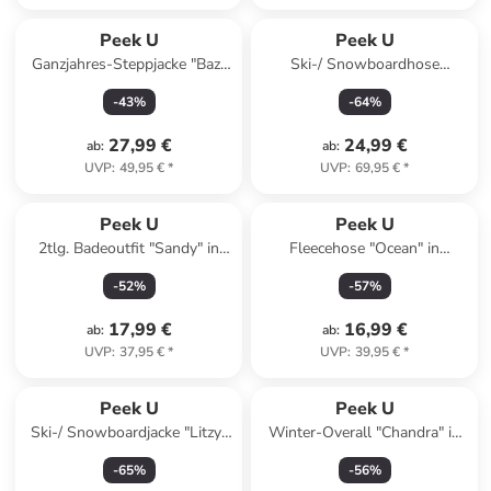
Peek U
Peek U
Ganzjahres-Steppjacke "Baz"
Ski-/ Snowboardhose
in Dunkelblau/ Khaki/ Weiß
"Sapphire" in Lila
-
43
%
-
64
%
27,99 €
24,99 €
ab
:
ab
:
UVP
:
49,95 €
*
UVP
:
69,95 €
*
Peek U
Peek U
2tlg. Badeoutfit "Sandy" in
Fleecehose "Ocean" in
Blau/ Bunt
Hellbraun/ Dunkelblau
-
52
%
-
57
%
17,99 €
16,99 €
ab
:
ab
:
UVP
:
37,95 €
*
UVP
:
39,95 €
*
Peek U
Peek U
Ski-/ Snowboardjacke "Litzy"
Winter-Overall "Chandra" in
in Türkis/ Grün
Rosa
-
65
%
-
56
%