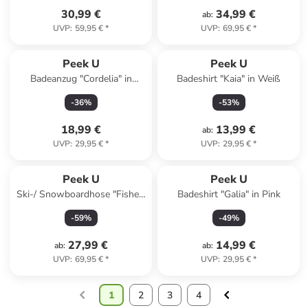
30,99 €
34,99 €
ab
:
UVP
:
59,95 €
*
UVP
:
69,95 €
*
Peek U
Peek U
Badeanzug "Cordelia" in
Badeshirt "Kaia" in Weiß
Türkis/ Bunt
-
36
%
-
53
%
18,99 €
13,99 €
ab
:
UVP
:
29,95 €
*
UVP
:
29,95 €
*
Peek U
Peek U
Ski-/ Snowboardhose "Fisher"
Badeshirt "Galia" in Pink
in Dunkelblau
-
59
%
-
49
%
27,99 €
14,99 €
ab
:
ab
:
UVP
:
69,95 €
*
UVP
:
29,95 €
*
1
2
3
4