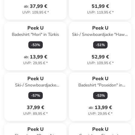
37,99 €
51,99 €
ab
:
UVP
:
109,95 €
*
UVP
:
119,95 €
*
Peek U
Peek U
Badeshirt "Mori" in Türkis
Ski-/ Snowboardjacke "Hawk"
in Dunkelblau/ Orange
-
53
%
-
51
%
13,99 €
52,99 €
ab
:
UVP
:
29,95 €
*
UVP
:
109,95 €
*
Peek U
Peek U
Ski-/ Snowboardjacke
Badeshirt "Poseidon" in
"Electra" in Lila
Dunkelblau/ Türkis
-
57
%
-
53
%
37,99 €
13,99 €
ab
:
UVP
:
89,95 €
*
UVP
:
29,95 €
*
Peek U
Peek U