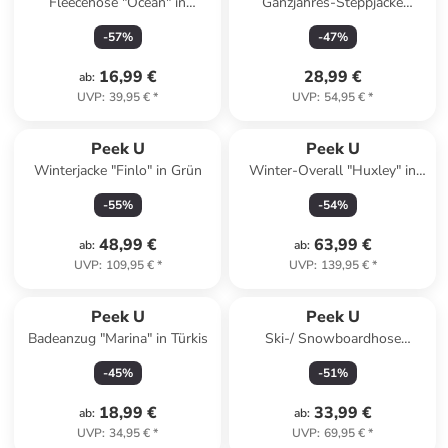
Fleecehose "Ocean" in
Ganzjahres-Steppjacke
Dunkelblau
"Caspian" in Grün/ Dunkelblau
-
57
%
-
47
%
16,99 €
28,99 €
ab
:
UVP
:
39,95 €
*
UVP
:
54,95 €
*
Peek U
Peek U
Winterjacke "Finlo" in Grün
Winter-Overall "Huxley" in
Grün/ Grau
-
55
%
-
54
%
48,99 €
63,99 €
ab
:
ab
:
UVP
:
109,95 €
*
UVP
:
139,95 €
*
Peek U
Peek U
Badeanzug "Marina" in Türkis
Ski-/ Snowboardhose
"Sapphire" in Lila
-
45
%
-
51
%
18,99 €
33,99 €
ab
:
ab
:
UVP
:
34,95 €
*
UVP
:
69,95 €
*