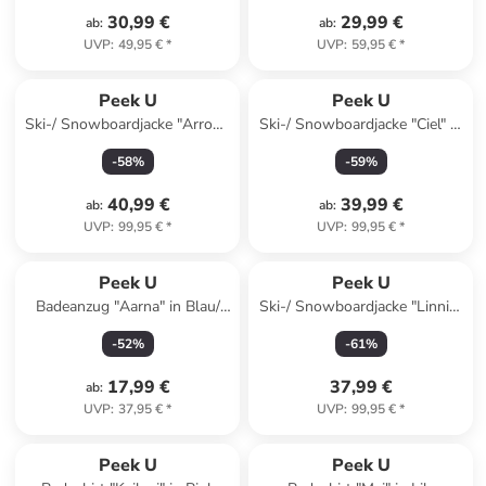
30,99 €
29,99 €
ab
:
ab
:
UVP
:
49,95 €
*
UVP
:
59,95 €
*
Peek U
Peek U
Ski-/ Snowboardjacke "Arrow"
Ski-/ Snowboardjacke "Ciel" in
in Türkis
Lila/ Dunkelblau
-
58
%
-
59
%
40,99 €
39,99 €
ab
:
ab
:
UVP
:
99,95 €
*
UVP
:
99,95 €
*
Peek U
Peek U
Badeanzug "Aarna" in Blau/
Ski-/ Snowboardjacke "Linnia"
Orange
in Rosa/ Pink
-
52
%
-
61
%
17,99 €
37,99 €
ab
:
UVP
:
37,95 €
*
UVP
:
99,95 €
*
Peek U
Peek U