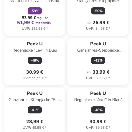
Winterjacke "West" in Blau
Ganzjahres-Steppjacke
"Caspian" in Blau
-
59
%
-
50
%
53,99 €
regulär
51,99 €
26,99 €
ab
:
mit family
UVP
:
129,95 €
*
UVP
:
54,95 €
*
Peek U
Peek U
Regenjacke "Lev" in Blau
Ganzjahres-Steppjacke
"Oceana" in Pink
-
48
%
-
43
%
30,99 €
33,99 €
ab
:
UVP
:
59,95 €
*
UVP
:
59,95 €
*
Peek U
Peek U
Ganzjahres-Steppjacke "Baz"
Regenjacke "Axel" in Blau/
in Dunkelblau
Dunkelblau
-
41
%
-
48
%
28,99 €
30,99 €
UVP
:
49,95 €
*
UVP
:
59,95 €
*