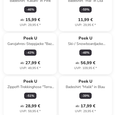
Badeshirt "Kailani" in Pink
Badeshirt "Mai" in Lila
-
46
%
-
59
%
15,99 €
11,99 €
ab
:
UVP
:
29,95 €
*
UVP
:
29,95 €
*
Peek U
Peek U
Ganzjahres-Steppjacke "Baz"
Ski-/ Snowboardjacke
in Khaki
"Decker" in Dunkelblau/ Grün
-
43
%
-
48
%
27,99 €
56,99 €
ab
:
ab
:
UVP
:
49,95 €
*
UVP
:
109,95 €
*
Peek U
Peek U
Zippoff-Trekkinghose "Terra"
Badeshirt "Malik" in Blau
in Dunkelblau
-
51
%
-
39
%
28,99 €
17,99 €
ab
:
ab
:
UVP
:
59,95 €
*
UVP
:
29,95 €
*