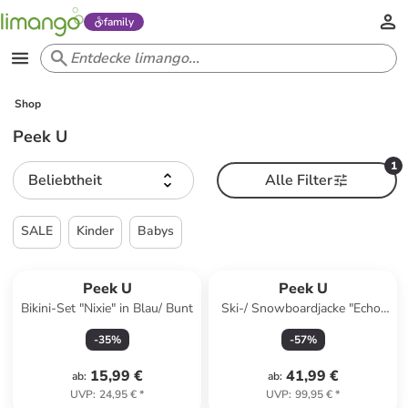
family
Shop
Peek U
1
Beliebtheit
Alle Filter
SALE
Kinder
Babys
Peek U
Peek U
Bikini-Set "Nixie" in Blau/ Bunt
Ski-/ Snowboardjacke "Echo"
in Dunkelblau
-
35
%
-
57
%
15,99 €
41,99 €
ab
:
ab
:
UVP
:
24,95 €
*
UVP
:
99,95 €
*