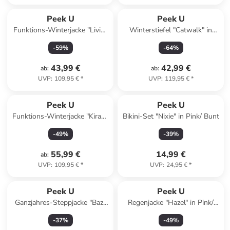
Peek U
Peek U
Funktions-Winterjacke "Livia"
Winterstiefel "Catwalk" in
in Blau/ Lila
Grau/ Violett
-
59
%
-
64
%
43,99 €
42,99 €
ab
:
ab
:
UVP
:
109,95 €
*
UVP
:
119,95 €
*
Peek U
Peek U
Funktions-Winterjacke "Kiran"
Bikini-Set "Nixie" in Pink/ Bunt
in Schwarz/ Grün
-
49
%
-
39
%
55,99 €
14,99 €
ab
:
UVP
:
109,95 €
*
UVP
:
24,95 €
*
Peek U
Peek U
Ganzjahres-Steppjacke "Baz"
Regenjacke "Hazel" in Pink/
in Blau/ Hellbraun
Dunkelblau
-
37
%
-
49
%