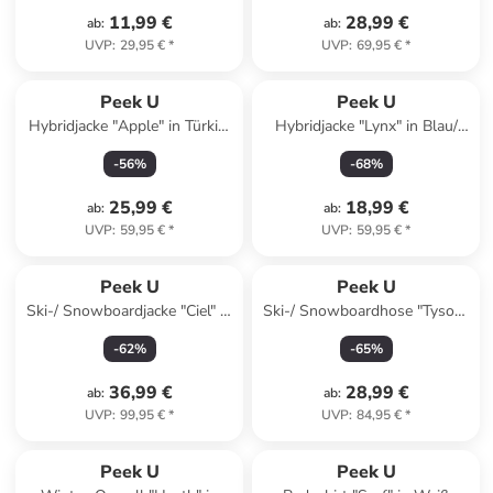
11,99 €
28,99 €
ab
:
ab
:
UVP
:
29,95 €
*
UVP
:
69,95 €
*
Peek U
Peek U
Hybridjacke "Apple" in Türkis/
Hybridjacke "Lynx" in Blau/
Dunkelblau
Dunkelblau
-
56
%
-
68
%
25,99 €
18,99 €
ab
:
ab
:
UVP
:
59,95 €
*
UVP
:
59,95 €
*
Peek U
Peek U
Ski-/ Snowboardjacke "Ciel" in
Ski-/ Snowboardhose "Tyson"
Rosa/ Mint
in Dunkelgrün
-
62
%
-
65
%
36,99 €
28,99 €
ab
:
ab
:
UVP
:
99,95 €
*
UVP
:
84,95 €
*
Peek U
Peek U