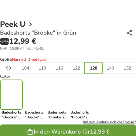
Peek U
Badeshorts "Brooke" in Grün
12,99 €
-
34
%
UVP
:
19,95 €
*
inkl. MwSt.
Größe
Nur noch 3 verfügbar
98
104
110
116
122
128
140
152
Color
Badeshorts
Badeshorts
Badeshorts
Badeshorts
"Brooke" in
"Brooke" in
"Brooke" in
"Brooke" in
Grün
Pink
Blau
Dunkelblau
Warum ändern sich die Preise?
In den Warenkorb für
12,99 €