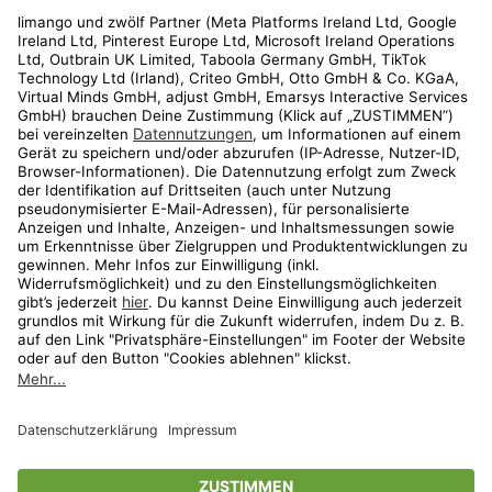
Rechtliches
Kundenservice
Shop
Aktionen
Travel
limango.nl
limango.pl