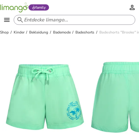
family
Shop
Kinder
Bekleidung
Bademode
Badeshorts
Badeshorts "Brooke" i