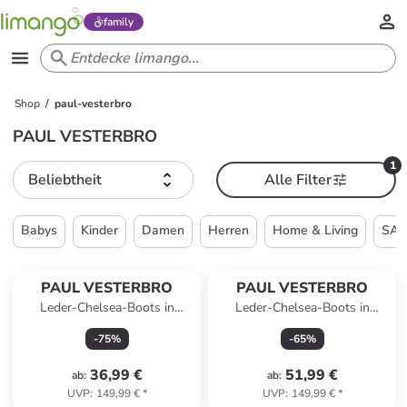
family
Shop
paul-vesterbro
PAUL VESTERBRO
1
Beliebtheit
Alle Filter
Babys
Kinder
Damen
Herren
Home & Living
SAL
PAUL VESTERBRO
PAUL VESTERBRO
Leder-Chelsea-Boots in
Leder-Chelsea-Boots in
Hellbraun
Dunkelblau
-
75
%
-
65
%
36,99 €
51,99 €
ab
:
ab
:
UVP
:
149,99 €
*
UVP
:
149,99 €
*