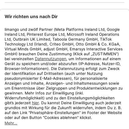
limango
Rechtliches
Kundenservice
Shop
Aktionen
Travel