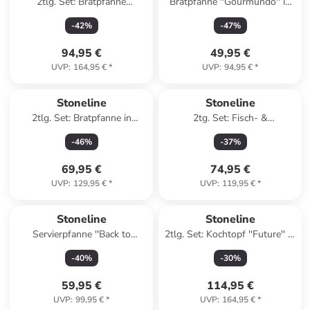
2tlg. Set: Bratpfanne
Bratpfanne ''Gourmundo'' in
''SmellWell'' in Grau - Ø 24
Schwarz - Ø 28 cm
-
42
%
-
47
%
cm
94,95 €
49,95 €
UVP
:
164,95 €
*
UVP
:
94,95 €
*
Stoneline
Stoneline
2tlg. Set: Bratpfanne in
2tg. Set: Fisch- &
Schwarz - Ø 28 cm
Schnitzelpfanne in Grau -
-
46
%
-
37
%
(L)24,3 x (B)35,2 cm
69,95 €
74,95 €
UVP
:
129,95 €
*
UVP
:
119,95 €
*
Stoneline
Stoneline
Servierpfanne ''Back to
2tlg. Set: Kochtopf ''Future'' in
Nature'' in Grau - Ø 24 cm
Grau - 4,5 l
-
40
%
-
30
%
59,95 €
114,95 €
UVP
:
99,95 €
*
UVP
:
164,95 €
*