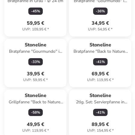
Bratpfanne in Grau - Ø 24 cm
Bratpfanne ''Gourmundo'' in
Grau - Ø 18 cm
-
45
%
-
36
%
59,95 €
34,95 €
UVP
:
109,95 €
*
UVP
:
54,95 €
*
Stoneline
Stoneline
Bratpfanne ''Gourmundo'' in
Bratpfanne ''Back to Nature''
Schwarz - Ø 20 cm
in Grau - Ø 24 cm
-
33
%
-
41
%
39,95 €
69,95 €
UVP
:
59,95 €
*
UVP
:
119,95 €
*
Stoneline
Stoneline
Grillpfanne ''Back to Nature''
2tlg. Set: Servierpfanne in
in Schwarz - (L)28 x (B)28 cm
Grau - Ø 28 cm
-
58
%
-
41
%
49,95 €
89,95 €
UVP
:
119,95 €
*
UVP
:
154,95 €
*