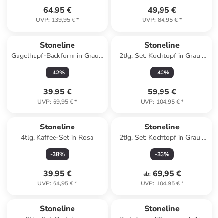
64,95 €
49,95 €
UVP
:
139,95 €
*
UVP
:
84,95 €
*
Stoneline
Stoneline
Gugelhupf-Backform in Grau -
2tlg. Set: Kochtopf in Grau -
Ø 24,5 cm
2,3 l
-
42
%
-
42
%
39,95 €
59,95 €
UVP
:
69,95 €
*
UVP
:
104,95 €
*
Stoneline
Stoneline
4tlg. Kaffee-Set in Rosa
2tlg. Set: Kochtopf in Grau -
6,9 l
-
38
%
-
33
%
39,95 €
69,95 €
ab
:
UVP
:
64,95 €
*
UVP
:
104,95 €
*
Stoneline
Stoneline