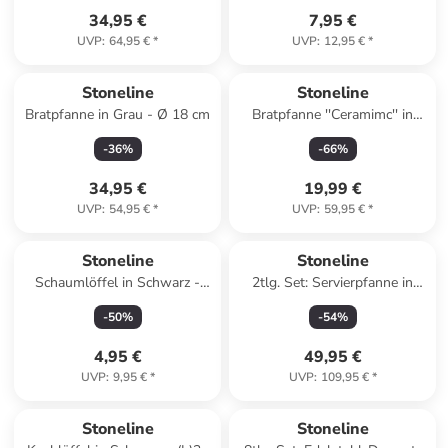
34,95 €
7,95 €
UVP
:
64,95 €
*
UVP
:
12,95 €
*
Stoneline
Stoneline
Bratpfanne in Grau - Ø 18 cm
Bratpfanne ''Ceramimc'' in
Schwarz - Ø 20 cm
-
36
%
-
66
%
34,95 €
19,99 €
UVP
:
54,95 €
*
UVP
:
59,95 €
*
Stoneline
Stoneline
Schaumlöffel in Schwarz -
2tlg. Set: Servierpfanne in
(L)34 cm
Grau - (L)24 x (B)24 cm
-
50
%
-
54
%
4,95 €
49,95 €
UVP
:
9,95 €
*
UVP
:
109,95 €
*
Stoneline
Stoneline