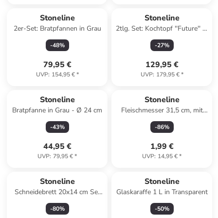
Stoneline
Stoneline
2er-Set: Bratpfannen in Grau
2tlg. Set: Kochtopf ''Future'' in
Grau - 6,9 l
-
48
%
-
27
%
79,95 €
129,95 €
UVP
:
154,95 €
*
UVP
:
179,95 €
*
Stoneline
Stoneline
Bratpfanne in Grau - Ø 24 cm
Fleischmesser 31,5 cm, mit
Klingenschutz in Schwarz
-
43
%
-
86
%
44,95 €
1,99 €
UVP
:
79,95 €
*
UVP
:
14,95 €
*
Stoneline
Stoneline
Schneidebrett 20x14 cm Set
Glaskaraffe 1 L in Transparent
4-teilig in Bunt
-
80
%
-
50
%