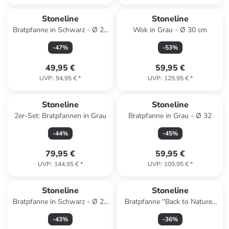
Stoneline
Stoneline
Bratpfanne in Schwarz - Ø 28
Wok in Grau - Ø 30 cm
cm
-
47
%
-
53
%
49,95 €
59,95 €
UVP
:
94,95 €
*
UVP
:
129,95 €
*
Stoneline
Stoneline
2er-Set: Bratpfannen in Grau
Bratpfanne in Grau - Ø 32
-
44
%
-
45
%
79,95 €
59,95 €
UVP
:
144,95 €
*
UVP
:
109,95 €
*
Stoneline
Stoneline
Bratpfanne in Schwarz - Ø 24
Bratpfanne ''Back to Nature''
cm
in Grau - Ø 28 cm
-
43
%
-
36
%