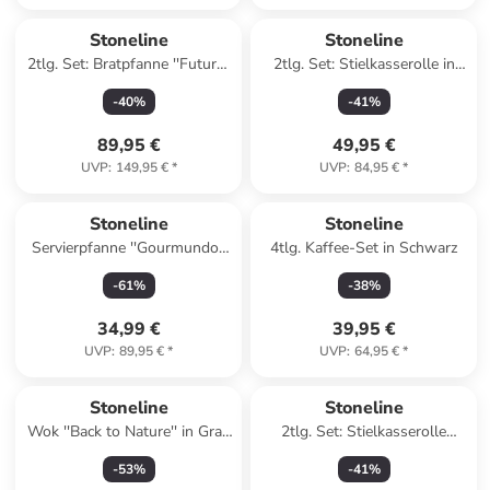
Stoneline
Stoneline
2tlg. Set: Bratpfanne ''Future''
2tlg. Set: Stielkasserolle in
in Grau - Ø 28 cm
Grau - 1,8 l
-
40
%
-
41
%
89,95 €
49,95 €
UVP
:
149,95 €
*
UVP
:
84,95 €
*
Stoneline
Stoneline
Servierpfanne ''Gourmundo''
4tlg. Kaffee-Set in Schwarz
in Grau - Ø 24 cm
-
61
%
-
38
%
34,99 €
39,95 €
UVP
:
89,95 €
*
UVP
:
64,95 €
*
Stoneline
Stoneline
Wok ''Back to Nature'' in Grau
2tlg. Set: Stielkasserolle
- Ø 30 cm
''Future'' in Grau - 2 l
-
53
%
-
41
%