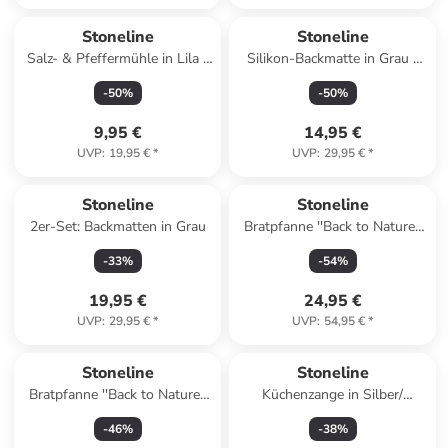
Stoneline
Stoneline
Salz- & Pfeffermühle in Lila -
Silikon-Backmatte in Grau -
185 ml
(L)40 x (B)60 cm
-
50
%
-
50
%
9,95 €
14,95 €
UVP
:
19,95 €
*
UVP
:
29,95 €
*
Stoneline
Stoneline
2er-Set: Backmatten in Grau
Bratpfanne ''Back to Nature''
in Grau - Ø 16 cm
-
33
%
-
54
%
19,95 €
24,95 €
UVP
:
29,95 €
*
UVP
:
54,95 €
*
Stoneline
Stoneline
Bratpfanne ''Back to Nature''
Küchenzange in Silber/
in Grau - Ø 18 cm
Schwarz - (L)28 cm
-
46
%
-
38
%