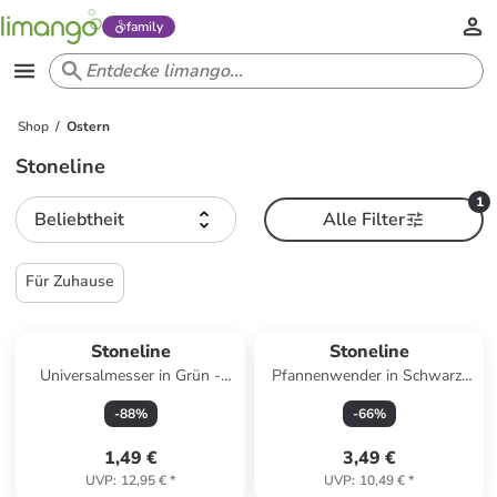
family
Shop
Ostern
Stoneline
1
Beliebtheit
Alle Filter
Für Zuhause
Stoneline
Stoneline
Universalmesser in Grün -
Pfannenwender in Schwarz/
(L)20 cm
Hellbraun - (L)33 cm
-
88
%
-
66
%
1,49 €
3,49 €
UVP
:
12,95 €
*
UVP
:
10,49 €
*