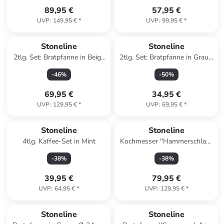
89,95 €
57,95 €
UVP
:
149,95 €
*
UVP
:
99,95 €
*
Stoneline
Stoneline
2tlg. Set: Bratpfanne in Beige
2tlg. Set: Bratpfanne in Grau -
- Ø 28 cm
Ø 24 cm
-
46
%
-
50
%
69,95 €
34,95 €
UVP
:
129,95 €
*
UVP
:
69,95 €
*
Stoneline
Stoneline
4tlg. Kaffee-Set in Mint
Kochmesser ''Hammerschlag''
in Hellbraun - (L)34 cm
-
38
%
-
38
%
39,95 €
79,95 €
UVP
:
64,95 €
*
UVP
:
129,95 €
*
Stoneline
Stoneline