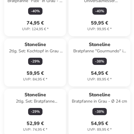
Bratpfanne ''Flex'' in Grau - Ø
Universalmesser
24 cm
''Hammerschlag'' in Hellbraun
-
40
%
-
40
%
- (L)24 cm
74,95 €
59,95 €
UVP
:
124,95 €
*
UVP
:
99,95 €
*
Stoneline
Stoneline
2tlg. Set: Kochtopf in Grau -
Bratpfanne ''Gourmundo'' in
1,5 l
Grau - Ø 28 cm
-
29
%
-
38
%
59,95 €
54,95 €
UVP
:
84,95 €
*
UVP
:
89,95 €
*
Stoneline
Stoneline
2tlg. Set: Bratpfanne
Bratpfanne in Grau - Ø 24 cm
"Professional" in Silber - Ø 24
-
29
%
-
38
%
cm
52,99 €
54,95 €
UVP
:
74,95 €
*
UVP
:
89,95 €
*