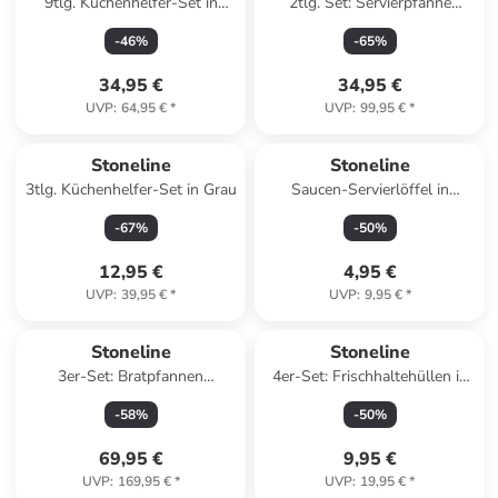
9tlg. Küchenhelfer-Set in
2tlg. Set: Servierpfanne
Schwarz
''Ceramic'' in Grau - Ø 28 cm
-
46
%
-
65
%
34,95 €
34,95 €
UVP
:
64,95 €
*
UVP
:
99,95 €
*
Stoneline
Stoneline
3tlg. Küchenhelfer-Set in Grau
Saucen-Servierlöffel in
Schwarz - (L)32 cm
-
67
%
-
50
%
12,95 €
4,95 €
UVP
:
39,95 €
*
UVP
:
9,95 €
*
Stoneline
Stoneline
3er-Set: Bratpfannen
4er-Set: Frischhaltehüllen in
''Ceramic'' in Schwarz
Bunt
-
58
%
-
50
%
69,95 €
9,95 €
UVP
:
169,95 €
*
UVP
:
19,95 €
*