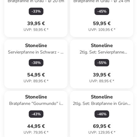
Bratpfanne in Grau - Ø 20 cm
Bratpfanne in Grau - Ø 24 cm
-
33
%
-
45
%
39,95 €
59,95 €
UVP
:
59,95 €
*
UVP
:
109,95 €
*
Stoneline
Stoneline
Servierpfanne in Schwarz - Ø
2tlg. Set: Servierpfanne
28 cm
''Ceramic'' in Grau - Ø 24 cm
-
38
%
-
55
%
54,95 €
39,95 €
UVP
:
89,95 €
*
UVP
:
89,95 €
*
Stoneline
Stoneline
Bratpfanne ''Gourmundo'' in
2tlg. Set: Bratpfanne in Grün -
Schwarz - Ø 24 cm
Ø 28 cm
-
43
%
-
46
%
44,95 €
69,95 €
UVP
:
79,95 €
*
UVP
:
129,95 €
*