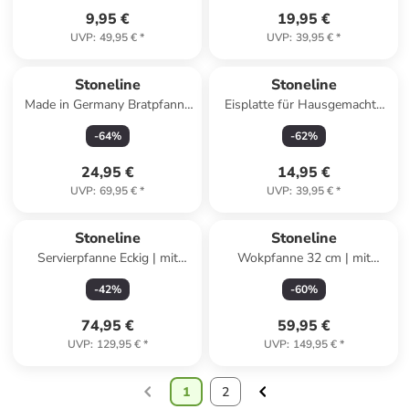
9,95 €
19,95 €
UVP
:
49,95 €
*
UVP
:
39,95 €
*
Stoneline
Stoneline
Made in Germany Bratpfanne
Eisplatte für Hausgemachte
28 cm | ohne Deckel in
Eiscreme Speiseeis in Mint
-
64
%
-
62
%
Schwarz
24,95 €
14,95 €
UVP
:
69,95 €
*
UVP
:
39,95 €
*
Stoneline
Stoneline
Servierpfanne Eckig | mit
Wokpfanne 32 cm | mit
Deckel in Anthrazit | 28x28cm
Deckel in Anthrazit
-
42
%
-
60
%
74,95 €
59,95 €
UVP
:
129,95 €
*
UVP
:
149,95 €
*
1
2