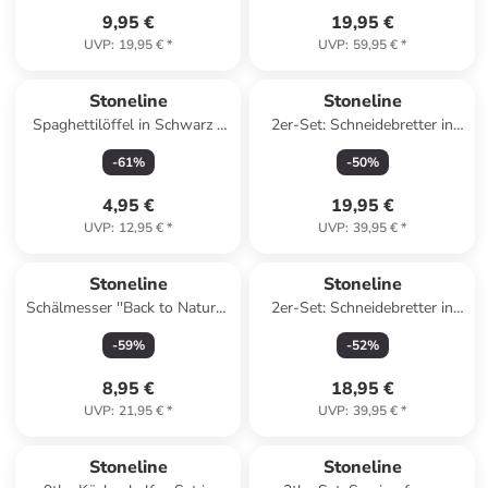
9,95 €
19,95 €
UVP
:
19,95 €
*
UVP
:
59,95 €
*
Stoneline
Stoneline
Spaghettilöffel in Schwarz -
2er-Set: Schneidebretter in
(L)31,5 cm
Schwarz
-
61
%
-
50
%
4,95 €
19,95 €
UVP
:
12,95 €
*
UVP
:
39,95 €
*
Stoneline
Stoneline
Schälmesser ''Back to Nature''
2er-Set: Schneidebretter in
in Hellbraun - (L)18 cm
Grau
-
59
%
-
52
%
8,95 €
18,95 €
UVP
:
21,95 €
*
UVP
:
39,95 €
*
Stoneline
Stoneline