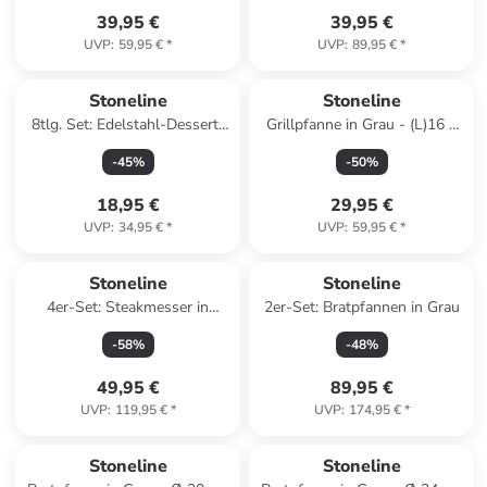
39,95 €
39,95 €
UVP
:
59,95 €
*
UVP
:
89,95 €
*
Stoneline
Stoneline
8tlg. Set: Edelstahl-Dessert-
Grillpfanne in Grau - (L)16 x
& Speiseformen
(B)16 cm
-
45
%
-
50
%
18,95 €
29,95 €
UVP
:
34,95 €
*
UVP
:
59,95 €
*
Stoneline
Stoneline
4er-Set: Steakmesser in
2er-Set: Bratpfannen in Grau
Schwarz - (L)23,2 cm
-
58
%
-
48
%
49,95 €
89,95 €
UVP
:
119,95 €
*
UVP
:
174,95 €
*
Stoneline
Stoneline