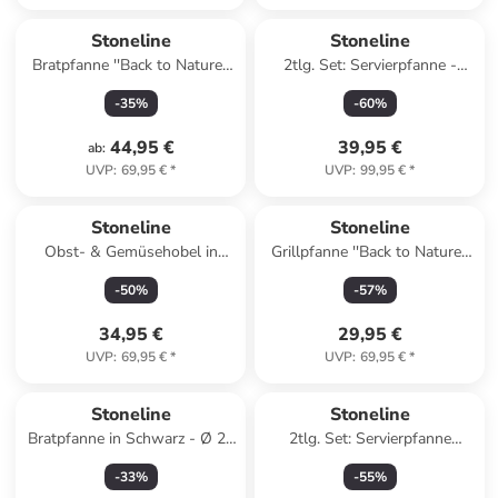
Stoneline
Stoneline
Bratpfanne ''Back to Nature''
2tlg. Set: Servierpfanne -
in Schwarz - Ø 24 cm
(L)20 x (B)20 cm
-
35
%
-
60
%
44,95 €
39,95 €
ab
:
UVP
:
69,95 €
*
UVP
:
99,95 €
*
Stoneline
Stoneline
Obst- & Gemüsehobel in
Grillpfanne ''Back to Nature''
Silber - (L)42 x (B)13 cm
in Grau - (L)16 x (B)16 cm
-
50
%
-
57
%
34,95 €
29,95 €
UVP
:
69,95 €
*
UVP
:
69,95 €
*
Stoneline
Stoneline
Bratpfanne in Schwarz - Ø 20
2tlg. Set: Servierpfanne
cm
''Ceramic'' in Grau - Ø 28 cm
-
33
%
-
55
%