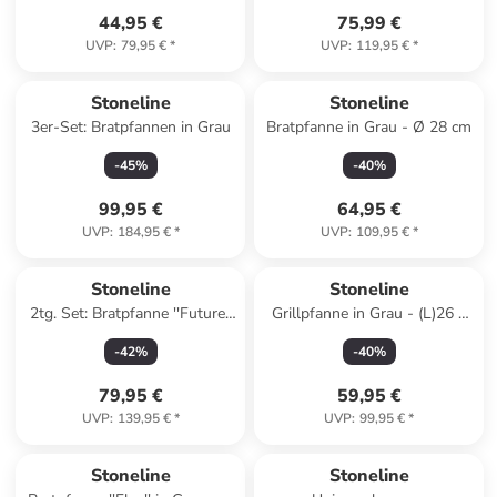
44,95 €
75,99 €
UVP
:
79,95 €
*
UVP
:
119,95 €
*
Stoneline
Stoneline
3er-Set: Bratpfannen in Grau
Bratpfanne in Grau - Ø 28 cm
-
45
%
-
40
%
99,95 €
64,95 €
UVP
:
184,95 €
*
UVP
:
109,95 €
*
Stoneline
Stoneline
2tg. Set: Bratpfanne ''Future''
Grillpfanne in Grau - (L)26 x
in Grau - Ø 24 cm
(B)26 cm
-
42
%
-
40
%
79,95 €
59,95 €
UVP
:
139,95 €
*
UVP
:
99,95 €
*
Stoneline
Stoneline