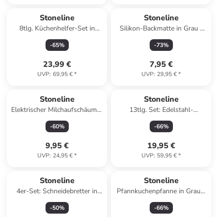
Stoneline
Stoneline
8tlg. Küchenhelfer-Set in
Silikon-Backmatte in Grau -
Schwarz/ Hellbraun
(L)29,5 x (B)42 cm
-
65
%
-
73
%
23,99 €
7,95 €
UVP
:
69,95 €
*
UVP
:
29,95 €
*
Stoneline
Stoneline
Elektrischer Milchaufschäumer
13tlg. Set: Edelstahl-
in Schwarz - (L)23,5 cm
Gewürzregal - (H)22,5 x Ø 19
-
60
%
-
66
%
cm
9,95 €
19,95 €
UVP
:
24,95 €
*
UVP
:
59,95 €
*
Stoneline
Stoneline
4er-Set: Schneidebretter in
Pfannkuchenpfanne in Grau -
Grau - (L)26,5 x (B)16,5 cm
Ø 24 cm
-
50
%
-
66
%