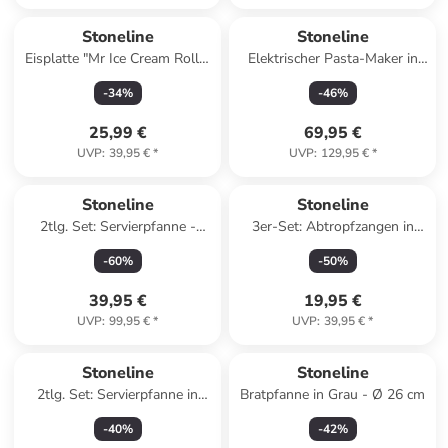
Stoneline
Stoneline
Eisplatte "Mr Ice Cream Rolls"
Elektrischer Pasta-Maker in
in Grün - (B)26 x (H)20,9 cm
Rot - (B)30,5 x (H)23,4 x
-
34
%
-
46
%
(T)6,5 cm
25,99 €
69,95 €
UVP
:
39,95 €
*
UVP
:
129,95 €
*
Stoneline
Stoneline
2tlg. Set: Servierpfanne -
3er-Set: Abtropfzangen in
(L)20 x (B)20 cm
Schwarz
-
60
%
-
50
%
39,95 €
19,95 €
UVP
:
99,95 €
*
UVP
:
39,95 €
*
Stoneline
Stoneline
2tlg. Set: Servierpfanne in
Bratpfanne in Grau - Ø 26 cm
Grau - (L)32 x (B)32 cm
-
40
%
-
42
%