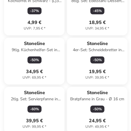
Kochlöffel in Schwarz - (L)32
8tlg. Set: Edelstahl-Dessert-
cm
& Speiseformen
-
37
%
-
45
%
4,99 €
18,95 €
UVP
:
7,95 €
*
UVP
:
34,95 €
*
Stoneline
Stoneline
9tlg. Küchenhelfer-Set in
4er-Set: Schneidebretter in
Schwarz/ Hellbraun
Schwarz - (L)25 x (B)15 cm
-
50
%
-
50
%
34,95 €
19,95 €
UVP
:
69,95 €
*
UVP
:
39,95 €
*
Stoneline
Stoneline
2tlg. Set: Servierpfanne in
Bratpfanne in Grau - Ø 16 cm
Schwarz - (L)20 x (B)20 cm
-
60
%
-
50
%
39,95 €
24,95 €
UVP
:
99,95 €
*
UVP
:
49,95 €
*