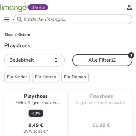
family
Shop
Ostern
Playshoes
1
Beliebtheit
Alle Filter
Für Kinder
Für Herren
Für Damen
Zu spät. Ausverkauft.
Playshoes
Playshoes
Helm-Regenschutz in
Regenhülle für Rucksack in
Neonpink
Pink
-
13
%
9,49 €
11,99 €
UVP
:
10,99 €
*