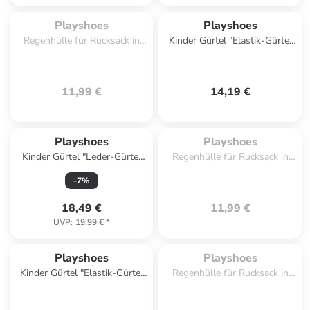
Zu spät. Ausverkauft.
Playshoes
Playshoes
Regenhülle für Rucksack in
Kinder Gürtel "Elastik-Gürtel
Grün
Herz-Clip uni" in Rosa
11,99 €
14,19 €
Zu spät. Ausverkauft.
Playshoes
Playshoes
Kinder Gürtel "Leder-Gürtel
Regenhülle für Rucksack in
25 mm Breite" in Schwarz
Blau
-
7
%
18,49 €
11,99 €
UVP
:
19,99 €
*
Zu spät. Ausverkauft.
Playshoes
Playshoes
Kinder Gürtel "Elastik-Gürtel
Regenhülle für Rucksack in
Schließe uni" in Blau
Türkis